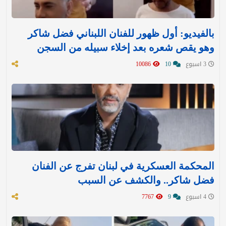
بالفيديو: أول ظهور للفنان اللبناني فضل شاكر
وهو يقص شعره بعد إخلاء سبيله من السجن
3 اسبوع
10
10086
المحكمة العسكرية في لبنان تفرج عن الفنان
فضل شاكر.. والكشف عن السبب
4 اسبوع
9
7767