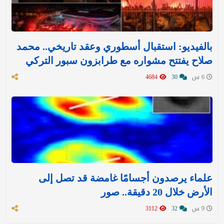
بالفيديو: استقبال أسطوري وعقد تاريخي.. محمد
صلاح يفتتح مشواره مع طرابزون سبور التركي
6 س
30
4684
علماء يرصدون أجسامًا غامضة قد تصل إلى
الأرض خلال 20 دقيقة.. صور
9 س
32
3112