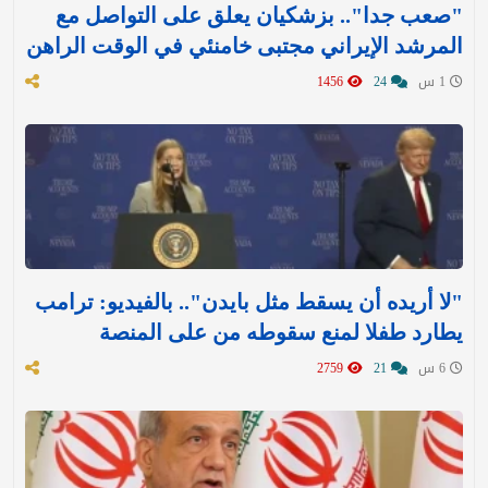
"صعب جدا".. بزشكيان يعلق على التواصل مع
المرشد الإيراني مجتبى خامنئي في الوقت الراهن
1 س
24
1456
"لا أريده أن يسقط مثل بايدن".. بالفيديو: ترامب
يطارد طفلا لمنع سقوطه من على المنصة
6 س
21
2759