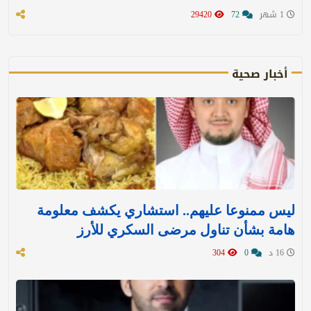
1 شهر
72
29420
أخبار صحية
ليس ممنوعا عليهم.. استشاري يكشف معلومة
هامة بشأن تناول مرضى السكري للأرز
16 د
0
304