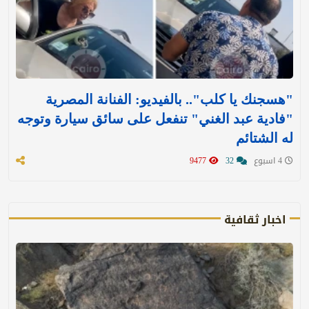
"هسجنك يا كلب".. بالفيديو: الفنانة المصرية
"فادية عبد الغني" تنفعل على سائق سيارة وتوجه
له الشتائم
4 اسبوع
32
9477
اخبار ثقافية