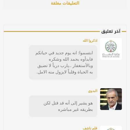
التعليقات مغلقة
آخر تعليق
اذكروا الله
ابتسموا: انه يوم جديد في حياتكم
فابدأوه بحمد الله وشكره
وبالأستغفار ..يارب درباً لا تضيق
به الحياة وقلباً لايزول منه الامل.
البدوي
هو يشير إلى أنه قد قتل لكن
بطريقه غير مباشره
قلم ناشف