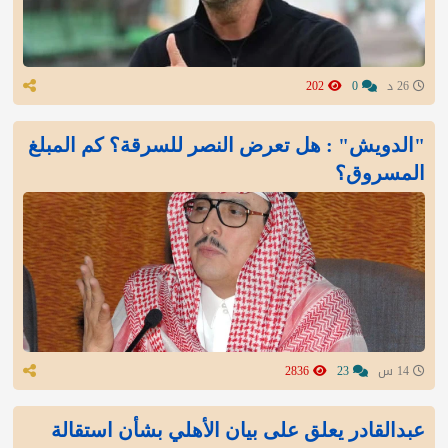
26 د
0
202
"الدويش" : هل تعرض النصر للسرقة؟ كم المبلغ
المسروق؟
14 س
23
2836
عبدالقادر يعلق على بيان الأهلي بشأن استقالة