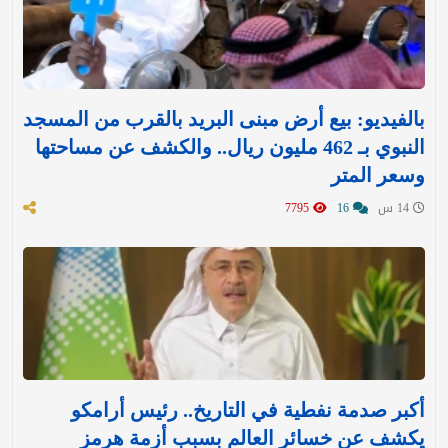
بالفيديو: بيع أرض مبنى البريد بالقرب من المسجد
النبوي بـ 462 مليون ريال.. والكشف عن مساحتها
وسعر المتر
14 س
16
7795
أكبر صدمة نفطية في التاريخ.. رئيس أرامكو
يكشف عن خسائر العالم بسبب أزمة هرمز