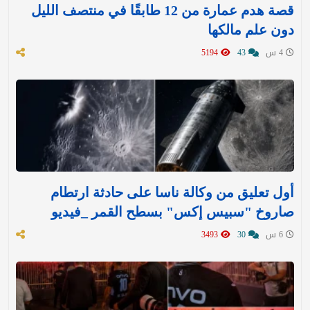
قصة هدم عمارة من 12 طابقًا في منتصف الليل
دون علم مالكها
4 س
43
5194
أول تعليق من وكالة ناسا على حادثة ارتطام
صاروخ "سبيس إكس" بسطح القمر _فيديو
6 س
30
3493