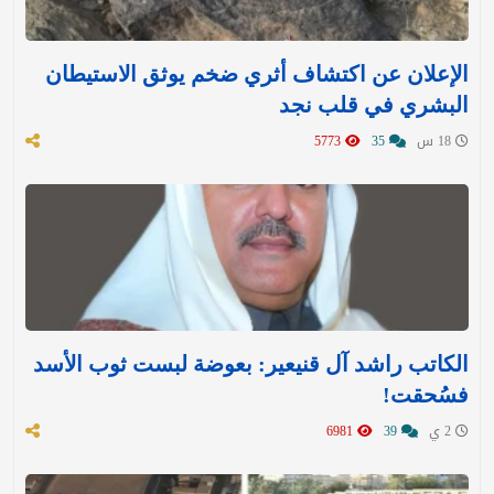
الإعلان عن اكتشاف أثري ضخم يوثق الاستيطان
البشري في قلب نجد
18 س
35
5773
الكاتب راشد آل قنيعير: بعوضة لبست ثوب الأسد
فسُحقت!
2 ي
39
6981