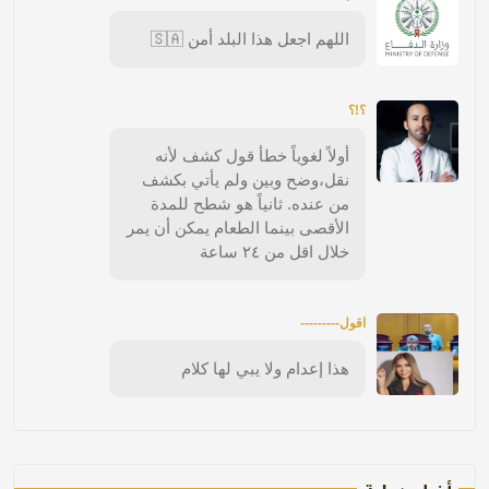
اللهم اجعل هذا البلد أمن 🇸🇦
؟!؟
أولاً لغوياً خطأ قول كشف لأنه
نقل،وضح وبين ولم يأتي بكشف
من عنده. ثانياً هو شطح للمدة
الأقصى بينما الطعام يمكن أن يمر
خلال اقل من ٢٤ ساعة
اقول---------
هذا إعدام ولا يبي لها كلام