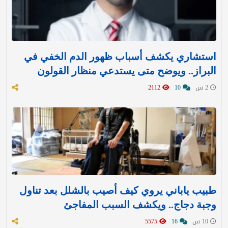
استشاري يكشف أسباب ظهور الدم الخفي في
البراز.. ويوضح متى يستدعي منظار القولون
2 س
10
2112
طبيب ياباني يروي كيف أصيب بالشلل بعد تناول
وجبة دجاج.. ويكشف السبب المفاجئ
10 س
16
5575