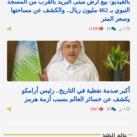
بالفيديو: بيع أرض مبنى البريد بالقرب من المسجد
النبوي بـ 462 مليون ريال.. والكشف عن مساحتها
وسعر المتر
3 ي
19
11358
أكبر صدمة نفطية في التاريخ.. رئيس أرامكو
يكشف عن خسائر العالم بسبب أزمة هرمز
4 ي
20
9397
عالم الطبخ