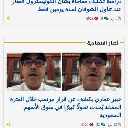
دراسة تكشف مفاجأة بشأن الكوليسترول الضار
عند تناول الشوفان لمدة يومين فقط
1 ي
8
5663
أخبار اقتصادية
خبير عقاري يكشف عن قرار مرتقب خلال الفترة
المقبلة يُحدث تحولًا كبيرًا في سوق الأسهم
السعودية
12 س
32
6106