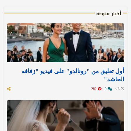
أخبار منوعة
أول تعليق من "رونالدو" على فيديو "زفافه
الحاشد"
8 د
0
282