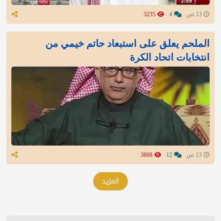
13 س
4
3235
الملحم يعلق على استبعاد حاتم خيمي من
انتخابات اتحاد الكرة
13 س
12
3868
المزيد