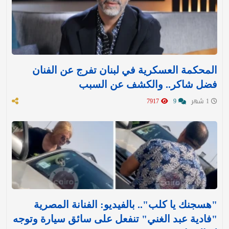
المحكمة العسكرية في لبنان تفرج عن الفنان
فضل شاكر.. والكشف عن السبب
1 شهر
9
7917
"هسجنك يا كلب".. بالفيديو: الفنانة المصرية
"فادية عبد الغني" تنفعل على سائق سيارة وتوجه