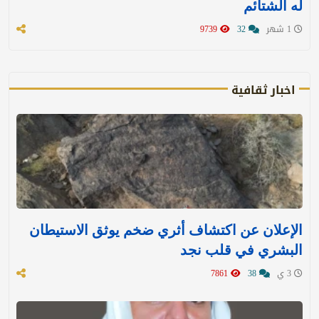
له الشتائم
1 شهر
32
9739
اخبار ثقافية
الإعلان عن اكتشاف أثري ضخم يوثق الاستيطان
البشري في قلب نجد
3 ي
38
7861