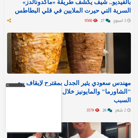
بالفيديو.. شيف يكشف طريقة «ماكدونالدز»
السرية التي حيرت الملايين في قلي البطاطس
3 اسبوع
27
9500
مهندس سعودي يثير الجدل بمقترح لإيقاف بيع
"الشاورما" والمايونيز خلال الصيف.. ويكشف عن
السبب
2 شهر
26
3579