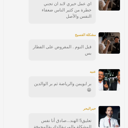
اي عمل خيري لابد ان تجني
خطرة من كثير الناس ضعفاء
النفس والأصل
مشكلة الفسيخ
قبل النوم . المفروض على الفطار
بس
عنبه
بر ابويمن والرياضة ثم بر الوالدين
😁
حبرالبحر
تعليق5 الهند...صادق أنا نفس
المشكلة والمرتبةالدائريةالمجوفة