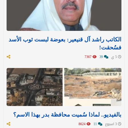
الكاتب راشد آل قنيعير: بعوضة لبست ثوب الأسد
فسُحقت!
5 ي
39
7367
بالفيديو.. لماذا سُميت محافظة بدر بهذا الاسم؟
3 اسبوع
11
8624