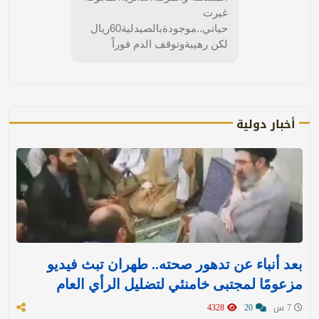
غيرت
حياتي..موجودةبالصيدلية60ريال
لكن رهيبةوتوقف الدم فوراً
أخبار دولية
بعد أنباء عن تدهور صحته.. طهران تبث فيديو
مزعومًا لمجتبى خامنئي لتضليل الرأي العام
7 س
20
4328