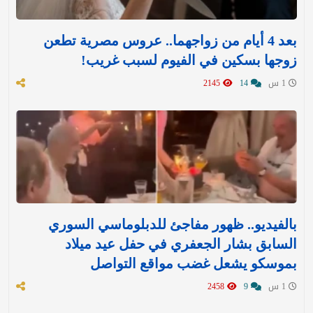
بعد 4 أيام من زواجهما.. عروس مصرية تطعن
زوجها بسكين في الفيوم لسبب غريب!
1 س
14
2145
بالفيديو.. ظهور مفاجئ للدبلوماسي السوري
السابق بشار الجعفري في حفل عيد ميلاد
بموسكو يشعل غضب مواقع التواصل
1 س
9
2458