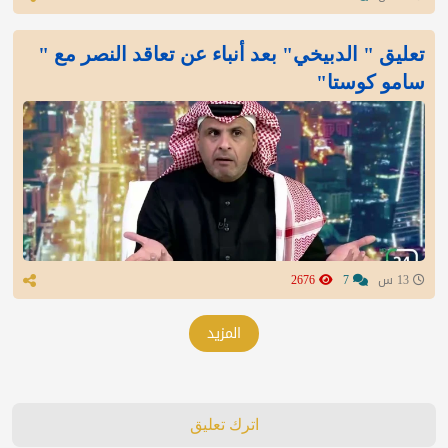
تعليق " الدبيخي" بعد أنباء عن تعاقد النصر مع "
سامو كوستا"
13 س
7
2676
المزيد
اترك تعليق