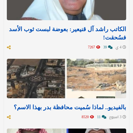
الكاتب راشد آل قنيعير: بعوضة لبست ثوب الأسد
فسُحقت!
4 ي
39
7267
بالفيديو.. لماذا سُميت محافظة بدر بهذا الاسم؟
3 اسبوع
11
8520