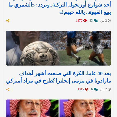
أحد شوارع أوزنجول التركية..ويردد: «الشمري ما
يبيع القهوة.. يالله حيهم!»
2 س
33
1879
بعد 40 عاما..الكرة التي صنعت أشهر أهداف
مارادونا في مرمى إنجلترا تُطرح في مزاد أميركي
2 س
6
1315