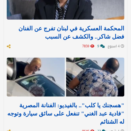
المحكمة العسكرية في لبنان تفرج عن الفنان
فضل شاكر.. والكشف عن السبب
4 اسبوع
9
7859
"هسجنك يا كلب".. بالفيديو: الفنانة المصرية
"فادية عبد الغني" تنفعل على سائق سيارة وتوجه
له الشتائم