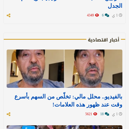
الجدل
1 ي
6
4349
أخبار اقتصادية
بالفيديو.. محلل مالي: تخلّص من السهم بأسرع
وقت عند ظهور هذه العلامات!
1 ي
18
5621