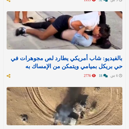
3 س
32
1953
بالفيديو: شاب أمريكي يطارد لص مجوهرات في
حي بريكل بميامي ويتمكن من الإمساك به
6 س
18
2776