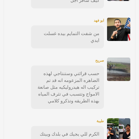
كيف سافر اجل
ابو فهد
من شفت التمايم بيده غسلت
ايدي
صريح
حسب قرائتي وستنتاجي لهذه
الضاهره المزعومه انه قد تم
تركيب اله هيدروليكيه مثل صانعة
الامواج وتتسبب في تثرف المياه
بهذه الطريقه وتذكرو كلامي
طيبة
الكرم للي يجيك في بلدك وبيتك