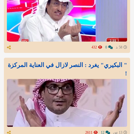
58 د
0
432
" البكيري" يغرد : النصر لازال في العناية المركزة
!
13 س
12
2611