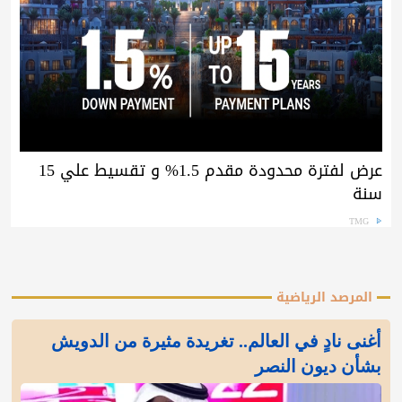
عرض لفترة محدودة مقدم 1.5% و تقسيط علي 15
سنة
TMG
المرصد الرياضية
أغنى نادٍ في العالم.. تغريدة مثيرة من الدويش
بشأن ديون النصر