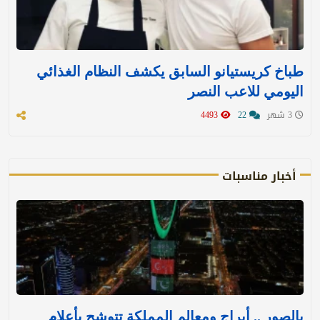
طباخ كريستيانو السابق يكشف النظام الغذائي
اليومي للاعب النصر
3 شهر
22
4493
أخبار مناسبات
بالصور .. أبراج ومعالم المملكة تتوشح بأعلام