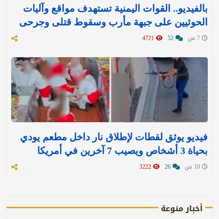
بالفيديو.. القوات اليمنية تستهدف مواقع وآليات
الحوثيين على جبهة مأرب وسقوط قتلى وجرحى
7 س
52
4721
فيديو يوثق لقطات لإطلاق نار داخل مطعم يودي
بحياة 3 أشخاص ويصيب 7 آخرين في أمريكا
10 س
26
3222
أخبار منوعة