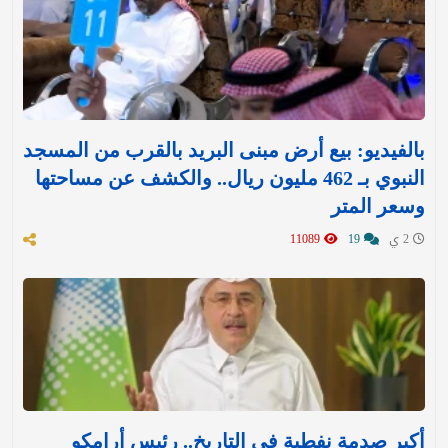
بالفيديو: بيع أرض مبنى البريد بالقرب من المسجد
النبوي بـ 462 مليون ريال.. والكشف عن مساحتها
وسعر المتر
2 ي
19
11089
أكبر صدمة نفطية في التاريخ.. رئيس أرامكو