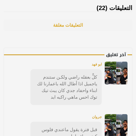
التعليقات (22)
التعليقات مغلقة
آخر تعليق
ابو فهد
كلٍّ بعقله راضي ولكـن ستندم
ياجميل اذا أطال الله باعمارنا لك
ابناء واحفاد جدي كان يبث تيك
توك احس ماهي راكبه ابد
جروان
قبل فترة يقول ماعندي فلوس