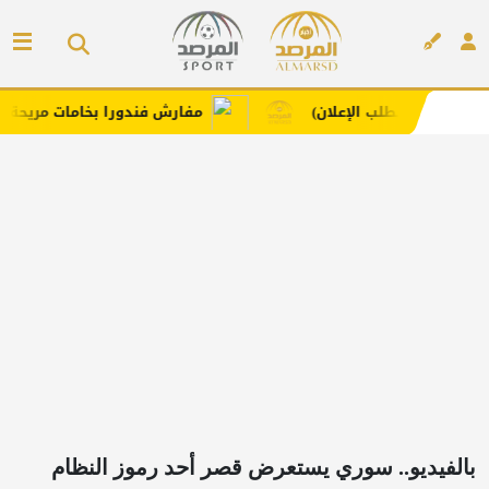
لب الإعلان)
مفارش فندورا بخامات مريحة وعصرية مع كو
إعلان
بالفيديو.. سوري يستعرض قصر أحد رموز النظام