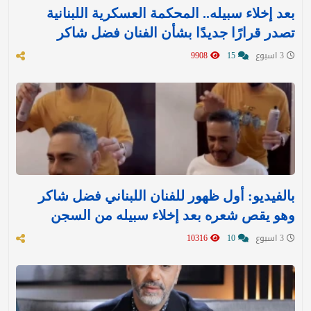
بعد إخلاء سبيله.. المحكمة العسكرية اللبنانية
تصدر قرارًا جديدًا بشأن الفنان فضل شاكر
3 اسبوع
15
9908
بالفيديو: أول ظهور للفنان اللبناني فضل شاكر
وهو يقص شعره بعد إخلاء سبيله من السجن
3 اسبوع
10
10316