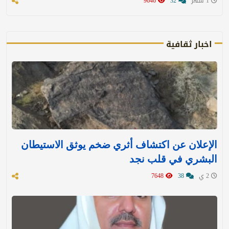
1 شهر
32
9646
اخبار ثقافية
الإعلان عن اكتشاف أثري ضخم يوثق الاستيطان
البشري في قلب نجد
2 ي
38
7648