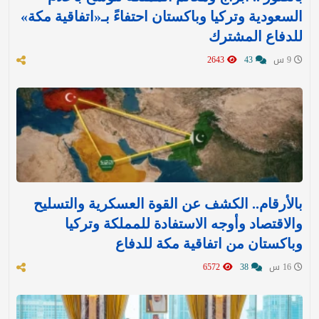
السعودية وتركيا وباكستان احتفاءً بـ«اتفاقية مكة»
للدفاع المشترك‬⁩ ‏
9 س
43
2643
بالأرقام.. الكشف عن القوة العسكرية والتسليح
والاقتصاد وأوجه الاستفادة للمملكة وتركيا
وباكستان من اتفاقية مكة للدفاع
16 س
38
6572