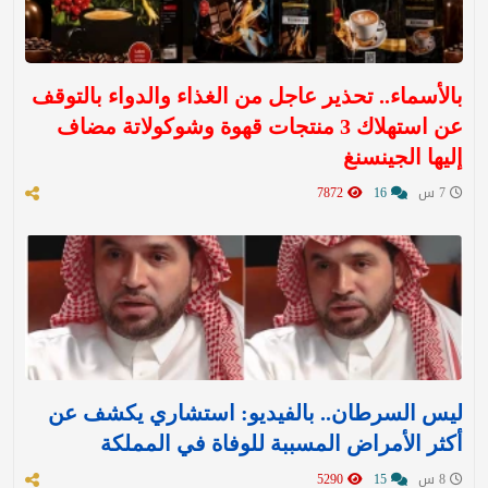
بالأسماء.. تحذير عاجل من الغذاء والدواء بالتوقف
عن استهلاك 3 منتجات قهوة وشوكولاتة مضاف
إليها الجينسنغ
7 س
16
7872
ليس السرطان.. بالفيديو: استشاري يكشف عن
أكثر الأمراض المسببة للوفاة في المملكة
8 س
15
5290