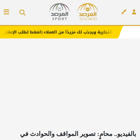
ارية ويجذب لك مزيدًا من العملاء (اضغط لطلب الإعلان)
مفار
إعلان
بالفيديو.. محامٍ: تصوير المواقف والحوادث في