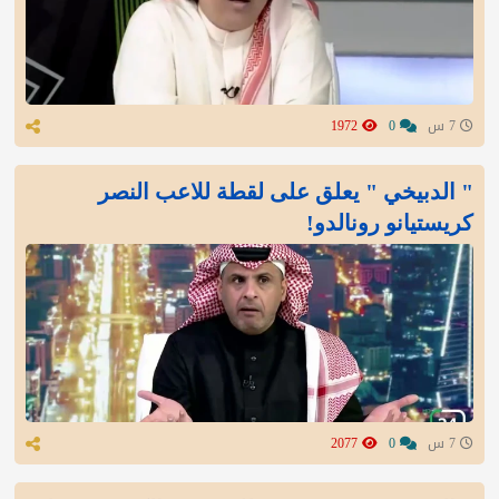
7 س
0
1972
" الدبيخي " يعلق على لقطة للاعب النصر
كريستيانو رونالدو!
7 س
0
2077