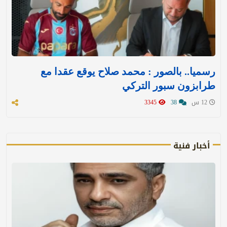
رسميا.. بالصور : محمد صلاح يوقع عقدا مع
طرابزون سبور التركي
12 س
38
3345
أخبار فنية