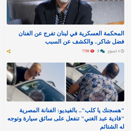
المحكمة العسكرية في لبنان تفرج عن الفنان
فضل شاكر.. والكشف عن السبب
4 اسبوع
9
7799
"هسجنك يا كلب".. بالفيديو: الفنانة المصرية
"فادية عبد الغني" تنفعل على سائق سيارة وتوجه
له الشتائم