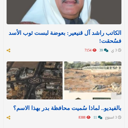
الكاتب راشد آل قنيعير: بعوضة لبست ثوب الأسد
فسُحقت!
3 ي
39
7154
بالفيديو.. لماذا سُميت محافظة بدر بهذا الاسم؟
3 اسبوع
11
8388