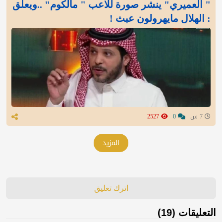
" العميري" ينشر صورة للاعب " مالكوم" ..ويعلق
: الهلال مايهرولون عبث !
7 س
0
2527
المزيد
اترك تعليق
التعليقات (19)