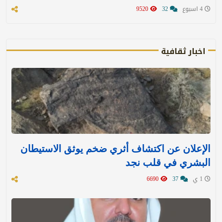
4 اسبوع
32
9520
اخبار ثقافية
الإعلان عن اكتشاف أثري ضخم يوثق الاستيطان
البشري في قلب نجد
1 ي
37
6690