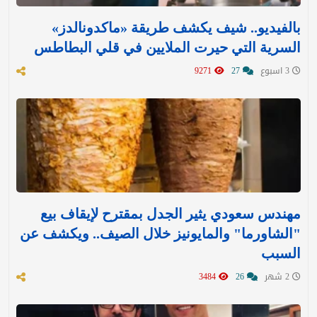
بالفيديو.. شيف يكشف طريقة «ماكدونالدز»
السرية التي حيرت الملايين في قلي البطاطس
3 اسبوع
27
9271
مهندس سعودي يثير الجدل بمقترح لإيقاف بيع
"الشاورما" والمايونيز خلال الصيف.. ويكشف عن
السبب
2 شهر
26
3484