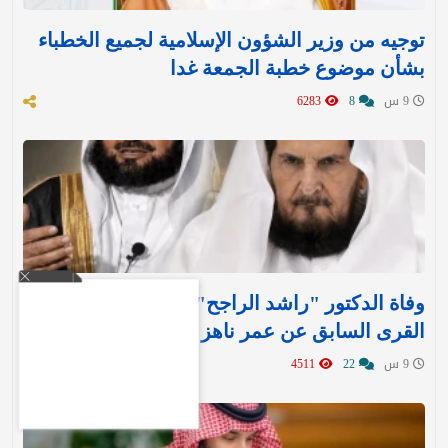
توجيه من وزير الشؤون الإسلامية لجميع الخطباء
بشأن موضوع خطبة الجمعة غدا
9 س
8
6283
وفاة الدكتور "راشد الراجح" مدير جامعة أم
القرى السابق عن عمر ناهز 85 عامًا
9 س
22
4511