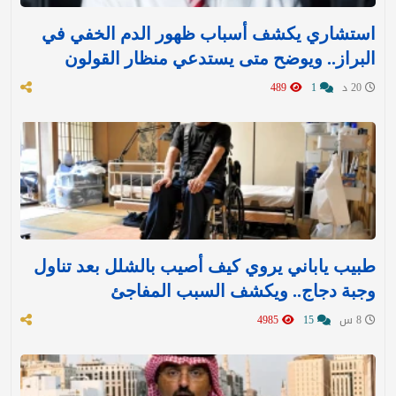
استشاري يكشف أسباب ظهور الدم الخفي في
البراز.. ويوضح متى يستدعي منظار القولون
20 د
1
489
طبيب ياباني يروي كيف أصيب بالشلل بعد تناول
وجبة دجاج.. ويكشف السبب المفاجئ
8 س
15
4985