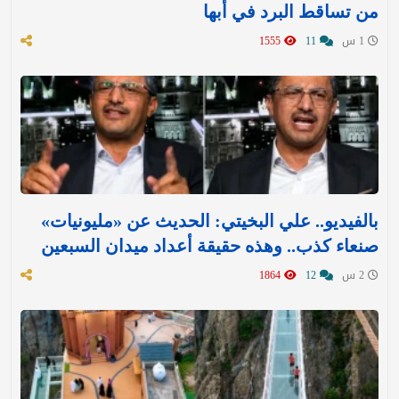
من تساقط البرد في أبها
1 س
11
1555
بالفيديو.. علي البخيتي: الحديث عن «مليونيات»
صنعاء كذب.. وهذه حقيقة أعداد ميدان السبعين
2 س
12
1864