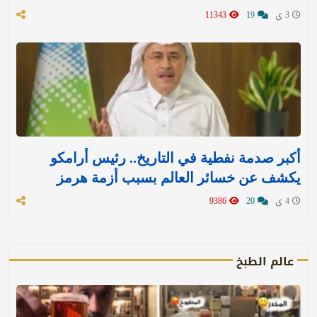
3 ي
19
11343
أكبر صدمة نفطية في التاريخ.. رئيس أرامكو
يكشف عن خسائر العالم بسبب أزمة هرمز
4 ي
20
9386
عالم الطبخ