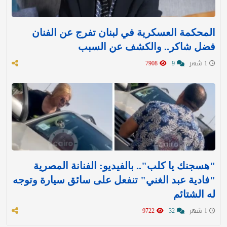
المحكمة العسكرية في لبنان تفرج عن الفنان
فضل شاكر.. والكشف عن السبب
1 شهر
9
7908
"هسجنك يا كلب".. بالفيديو: الفنانة المصرية
"فادية عبد الغني" تنفعل على سائق سيارة وتوجه
له الشتائم
1 شهر
32
9722