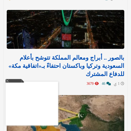
بالصور .. أبراج ومعالم المملكة تتوشح بأعلام
السعودية وتركيا وباكستان احتفاءً بـ«اتفاقية مكة»
للدفاع المشترك‬⁩ ‏
1 ي
46
3679