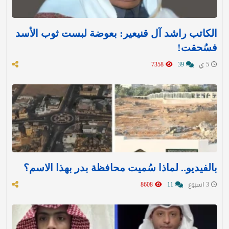
الكاتب راشد آل قنيعير: بعوضة لبست ثوب الأسد
فسُحقت!
5 ي
39
7358
بالفيديو.. لماذا سُميت محافظة بدر بهذا الاسم؟
3 اسبوع
11
8608