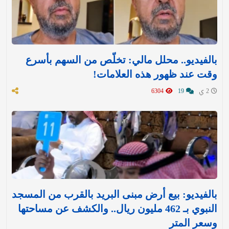
بالفيديو.. محلل مالي: تخلّص من السهم بأسرع
وقت عند ظهور هذه العلامات!
2 ي
19
6304
بالفيديو: بيع أرض مبنى البريد بالقرب من المسجد
النبوي بـ 462 مليون ريال.. والكشف عن مساحتها
وسعر المتر