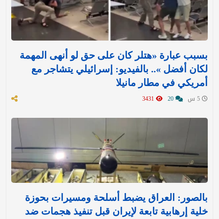
بسبب عبارة «هتلر كان على حق لو أنهى المهمة
لكان أفضل ».. بالفيديو: إسرائيلي يتشاجر مع
أمريكي في مطار مانيلا
5 س
20
3431
بالصور: العراق يضبط أسلحة ومسيرات بحوزة
خلية إرهابية تابعة لإيران قبل تنفيذ هجمات ضد