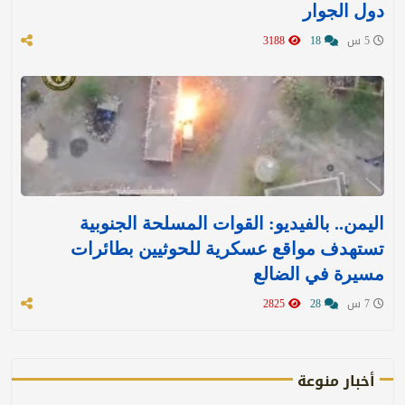
دول الجوار
5 س
18
3188
اليمن.. بالفيديو: القوات المسلحة الجنوبية
تستهدف مواقع عسكرية للحوثيين بطائرات
مسيرة في الضالع
7 س
28
2825
أخبار منوعة