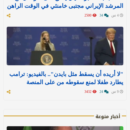
المرشد الإيراني مجتبى خامنئي في الوقت الراهن
4 س
34
2500
"لا أريده أن يسقط مثل بايدن".. بالفيديو: ترامب
يطارد طفلا لمنع سقوطه من على المنصة
9 س
24
3432
أخبار منوعة