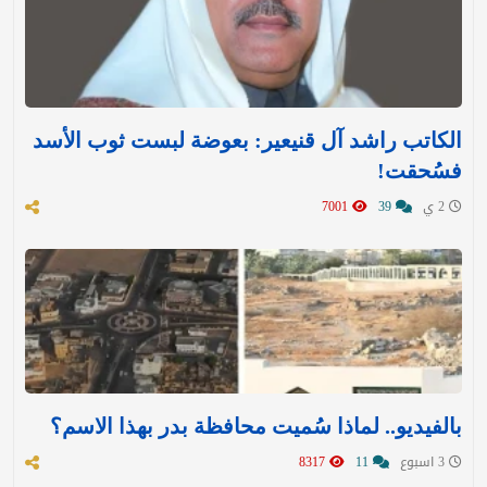
الكاتب راشد آل قنيعير: بعوضة لبست ثوب الأسد
فسُحقت!
2 ي
39
7001
بالفيديو.. لماذا سُميت محافظة بدر بهذا الاسم؟
3 اسبوع
11
8317