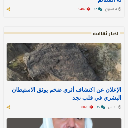
4 اسبوع
32
9482
اخبار ثقافية
الإعلان عن اكتشاف أثري ضخم يوثق الاستيطان
البشري في قلب نجد
21 س
35
6020