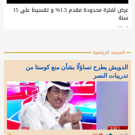
عرض لفترة محدودة مقدم 1.5% و تقسيط علي 15
سنة
TMG
المرصد الرياضية
الدويش يطرح تساؤلًا بشأن منع كوستا من
تدريبات النصر