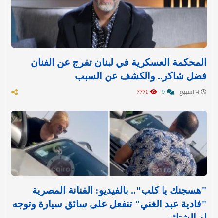
المحكمة العسكرية في لبنان تفرج عن الفنان
فضل شاكر.. والكشف عن السبب
4 اسبوع
9
7771
"هسجنك يا كلب".. بالفيديو: الفنانة المصرية
"فادية عبد الغني" تنفعل على سائق سيارة وتوجه
له الشتائم