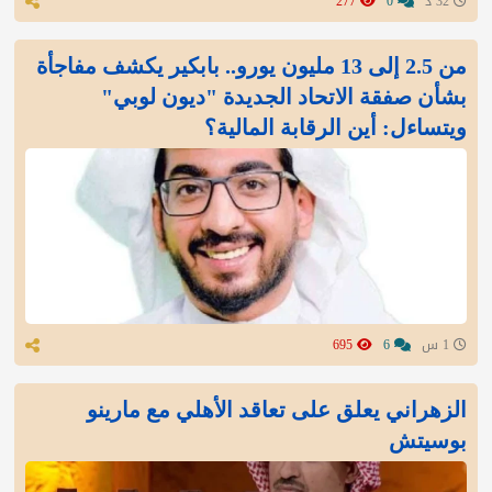
32 د
0
277
من 2.5 إلى 13 مليون يورو.. بابكير يكشف مفاجأة
بشأن صفقة الاتحاد الجديدة "ديون لوبي"
ويتساءل: أين الرقابة المالية؟
1 س
6
695
الزهراني يعلق على تعاقد الأهلي مع مارينو
بوسيتش