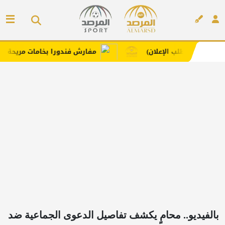
ب الإعلان)
مفارش فندورا بخامات مريحة وعصرية مع كود
إعلان
بالفيديو.. محامٍ يكشف تفاصيل الدعوى الجماعية ضد