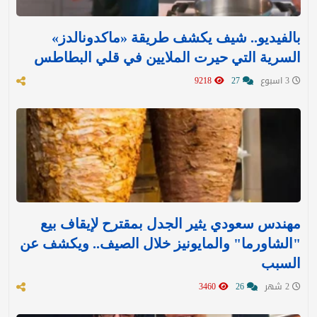
بالفيديو.. شيف يكشف طريقة «ماكدونالدز»
السرية التي حيرت الملايين في قلي البطاطس
3 اسبوع
27
9218
مهندس سعودي يثير الجدل بمقترح لإيقاف بيع
"الشاورما" والمايونيز خلال الصيف.. ويكشف عن
السبب
2 شهر
26
3460