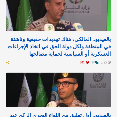
بالفيديو.. المالكي: هناك تهديدات حقيقية وناشئة
في المنطقة ولكل دولة الحق في اتخاذ الإجراءات
العسكرية أو السياسية لحماية مصالحها
25 د
6
641
بالفيديو.. أول تعليق من اللواء البحري الركن عبد