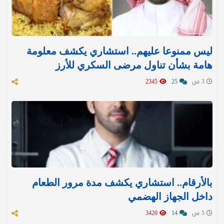
ليس ممنوعا عليهم.. استشاري يكشف معلومة
هامة بشأن تناول مرضى السكري للأرز
3 س
25
2345
بالأرقام.. استشاري يكشف مدة مرور الطعام
داخل الجهاز الهضمي
5 س
14
3420