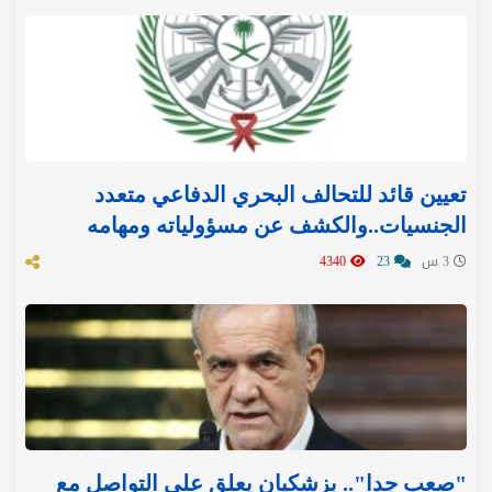
تعيين قائد للتحالف البحري الدفاعي متعدد
الجنسيات..والكشف عن مسؤولياته ومهامه
3 س
23
4340
"صعب جدا".. بزشكيان يعلق على التواصل مع