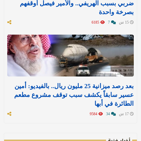
ضربي بسبب الهريفي.. والأمير فيصل أوقفهم
بصرخة واحدة
15 س
7
6185
بعد رصد ميزانية 25 مليون ريال.. بالفيديو: أمين
عسير سابقاً يكشف سبب توقف مشروع مطعم
الطائرة في أبها
17 س
34
9584
أخبار فنية