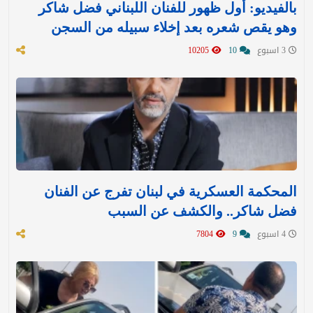
بالفيديو: أول ظهور للفنان اللبناني فضل شاكر
وهو يقص شعره بعد إخلاء سبيله من السجن
3 اسبوع
10
10205
المحكمة العسكرية في لبنان تفرج عن الفنان
فضل شاكر.. والكشف عن السبب
4 اسبوع
9
7804