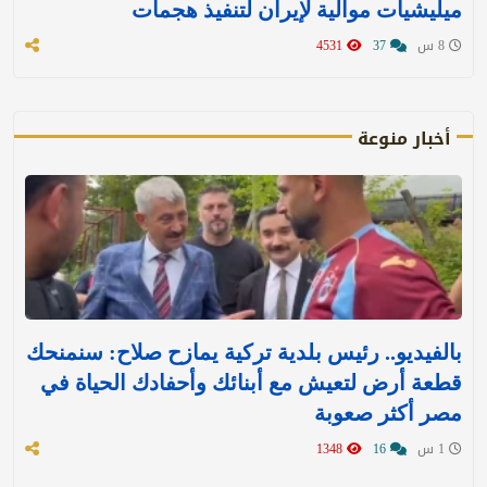
ميليشيات موالية لإيران لتنفيذ هجمات
8 س
37
4531
أخبار منوعة
بالفيديو.. رئيس بلدية تركية يمازح صلاح: سنمنحك
قطعة أرض لتعيش مع أبنائك وأحفادك الحياة في
مصر أكثر صعوبة
1 س
16
1348