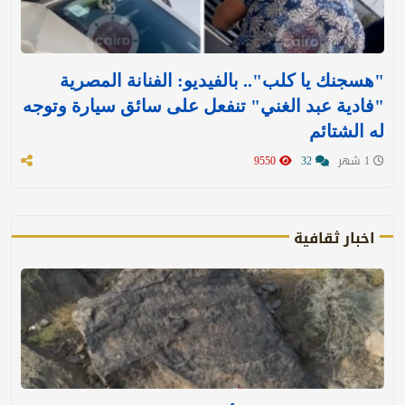
"هسجنك يا كلب".. بالفيديو: الفنانة المصرية
"فادية عبد الغني" تنفعل على سائق سيارة وتوجه
له الشتائم
1 شهر
32
9550
اخبار ثقافية