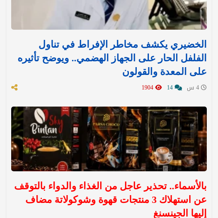
الخضيري يكشف مخاطر الإفراط في تناول
الفلفل الحار على الجهاز الهضمي.. ويوضح تأثيره
على المعدة والقولون
4 س
14
1904
بالأسماء.. تحذير عاجل من الغذاء والدواء بالتوقف
عن استهلاك 3 منتجات قهوة وشوكولاتة مضاف
إليها الجينسنغ