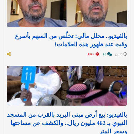
بالفيديو.. محلل مالي: تخلّص من السهم بأسرع
وقت عند ظهور هذه العلامات!
6 س
13
3047
بالفيديو: بيع أرض مبنى البريد بالقرب من المسجد
النبوي بـ 462 مليون ريال.. والكشف عن مساحتها
وسعر المتر