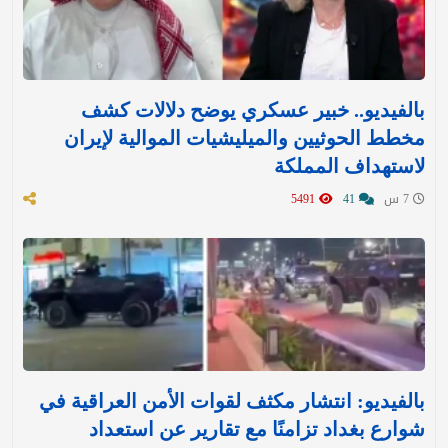
بالفيديو.. خبير عسكري يوضح دلالات كشف
مخطط الحوثيين والميليشيات الموالية لإيران
لاستهداف المملكة
7 س
41
5491
بالفيديو: انتشار مكثف لقوات الأمن العراقية في
شوارع بغداد تزامنًا مع تقارير عن استعداد