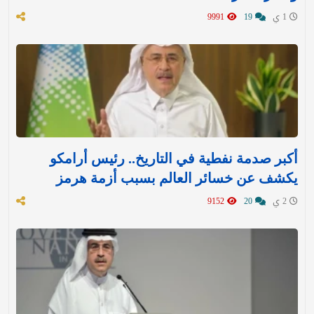
1 ي
19
9991
أكبر صدمة نفطية في التاريخ.. رئيس أرامكو
يكشف عن خسائر العالم بسبب أزمة هرمز
2 ي
20
9152