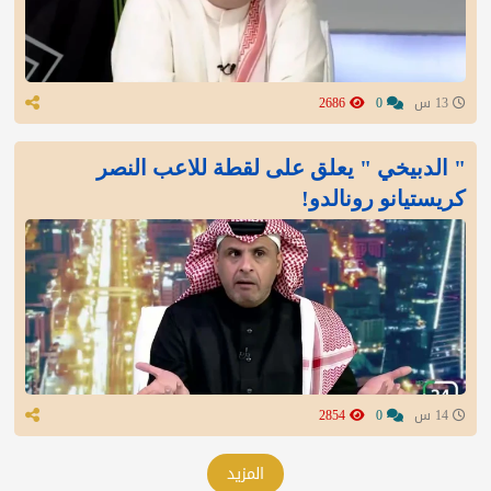
13 س
0
2686
" الدبيخي " يعلق على لقطة للاعب النصر
كريستيانو رونالدو!
14 س
0
2854
المزيد