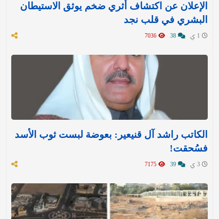
الإعلان عن اكتشاف أثري ضخم يوثق الاستيطان
البشري في قلب نجد
1 ي
38
7036
الكاتب راشد آل قنيعير: بعوضة لبست ثوب الأسد
فسُحقت!
3 ي
39
7175