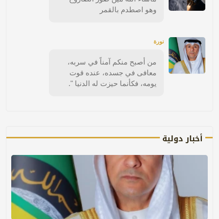
وهو اصطدم بالقمر
نورة
من أصبح منكم آمناً في سربه،
معافى في جسده، عنده قوت
يومه، فكأنما حيزت له الدنيا ".
أخبار دولية