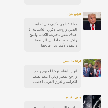
الواقع يقول
دولة عظمى وكيف تبي تجابه
الصين وروسيا وكوريا الشمالية اذا
عندك نقص ذخيرة.. الكذب واضح
ولكن هذه خطط بين الرافضة
واليهود لأمور تدار فالخفاء
لو انا بدال صلاح
اترك البقاء بتركيا لو يوم واحد
وارجع لمصر ولكن اعتقد يفتقد
للكرامة والعرق العربي الاصيل
هاوي القراءه
ماشاء الله مين صور الصاروخ