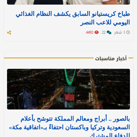
طباخ كريستيانو السابق يكشف النظام الغذائي
اليومي للاعب النصر
3 شهر
22
4492
أخبار مناسبات
بالصور .. أبراج ومعالم المملكة تتوشح بأعلام
السعودية وتركيا وباكستان احتفاءً بـ«اتفاقية مكة»
للدفاع المشترك‬⁩ ‏