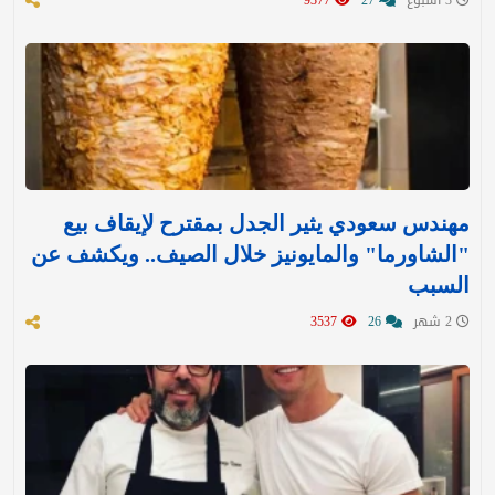
3 اسبوع
27
9377
مهندس سعودي يثير الجدل بمقترح لإيقاف بيع
"الشاورما" والمايونيز خلال الصيف.. ويكشف عن
السبب
2 شهر
26
3537