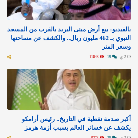
بالفيديو: بيع أرض مبنى البريد بالقرب من المسجد
النبوي بـ 462 مليون ريال.. والكشف عن مساحتها
وسعر المتر
2 ي
19
11048
أكبر صدمة نفطية في التاريخ.. رئيس أرامكو
يكشف عن خسائر العالم بسبب أزمة هرمز
3 ي
20
9273