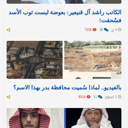
الكاتب راشد آل قنيعير: بعوضة لبست ثوب الأسد
فسُحقت!
4 ي
39
7258
بالفيديو.. لماذا سُميت محافظة بدر بهذا الاسم؟
3 اسبوع
11
8514