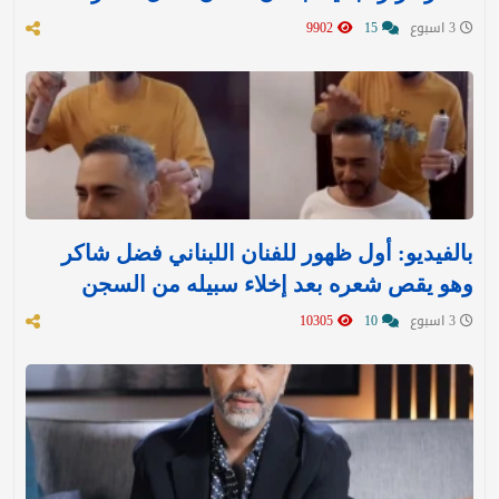
3 اسبوع
15
9902
بالفيديو: أول ظهور للفنان اللبناني فضل شاكر
وهو يقص شعره بعد إخلاء سبيله من السجن
3 اسبوع
10
10305