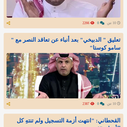
10 س
0
2266
تعليق " الدبيخي" بعد أنباء عن تعاقد النصر مع "
سامو كوستا"
10 س
0
2387
القحطاني: "انتهت أزمة التسجيل ولم تنتهِ كل