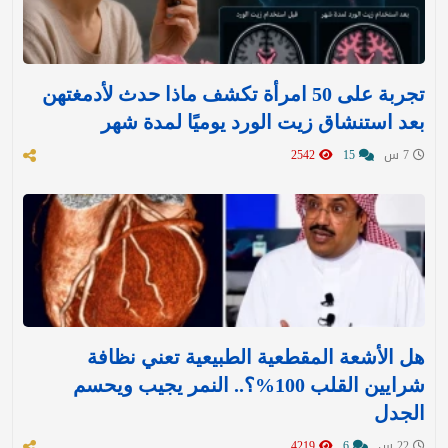
تجربة على 50 امرأة تكشف ماذا حدث لأدمغتهن
بعد استنشاق زيت الورد يوميًا لمدة شهر
7 س
15
2542
هل الأشعة المقطعية الطبيعية تعني نظافة
شرايين القلب 100%؟.. النمر يجيب ويحسم
الجدل
22 س
6
4219