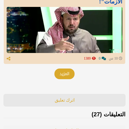
الأزمات"!
10 س
0
1389
المزيد
اترك تعليق
التعليقات (27)