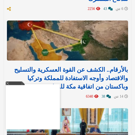
6 س
43
2256
بالأرقام.. الكشف عن القوة العسكرية والتسليح
والاقتصاد وأوجه الاستفادة للمملكة وتركيا
وباكستان من اتفاقية مكة للدفاع
14 س
38
6340