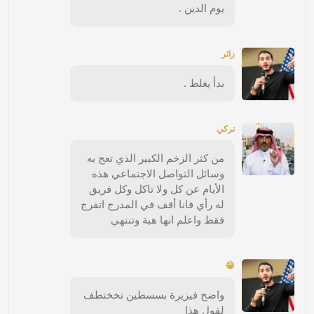
يوم الدين .
زائر
بدأ يغلط .
تركي
من كثر الزخم الكبير الذي تعج به
وسائل التواصل الاجتماعي هذه
الأيام عن كل ولا تاكل وكل فريق
له رأي فانا أقف في المدرج اتفرج
فقط واعلم انها هبة وتنتهي
😁
واضح فيزيرة بسسطين تخختطف
لقول هذا