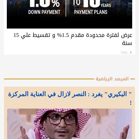
عرض لفترة محدودة مقدم 1.5% و تقسيط علي 15
سنة
TMG
المرصد الرياضية
" البكيري" يغرد : النصر لازال في العناية المركزة
!