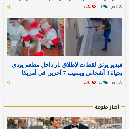
5 س
41
3932
فيديو يوثق لقطات لإطلاق نار داخل مطعم يودي
بحياة 3 أشخاص ويصيب 7 آخرين في أمريكا
7 س
23
2887
أخبار منوعة