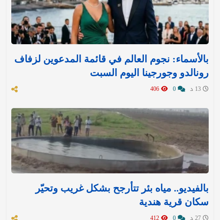
بالأسماء: نجوم العالم في قائمة المدعوين لزفاف
رونالدو وجورجينا اليوم السبت
13 د
0
406
بالفيديو.. مياه بئر تتأرجح بشكل غريب وتحيّر
سكان قرية هندية
27 د
0
412