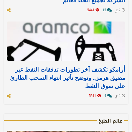
الشركة لجميع أنحاء العالم
2 ي
15
5441
أرامكو تكشف آخر تطورات تدفقات النفط عبر
مضيق هرمز.. وتوضح تأثير انتهاء السحب الطارئ
على سوق النفط
2 ي
4
5511
عالم الطبخ