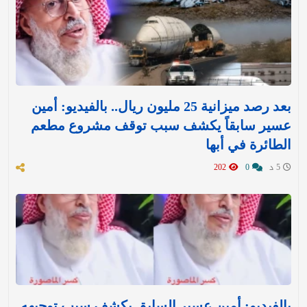
بعد رصد ميزانية 25 مليون ريال.. بالفيديو: أمين
عسير سابقاً يكشف سبب توقف مشروع مطعم
الطائرة في أبها
5 د
0
202
بالفيديو: أمين عسير السابق يكشف سبب توجيهه