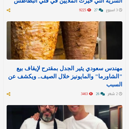
السرية التي حيرت الملايين في قلي البطاطس
3 اسبوع
27
9225
مهندس سعودي يثير الجدل بمقترح لإيقاف بيع
"الشاورما" والمايونيز خلال الصيف.. ويكشف عن
السبب
2 شهر
26
3463