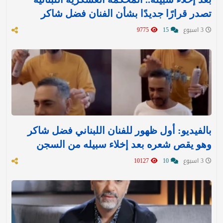
تصدر قرارًا جديدًا بشأن الفنان فضل شاكر
3 اسبوع
15
9775
بالفيديو: أول ظهور للفنان اللبناني فضل شاكر
وهو يقص شعره بعد إخلاء سبيله من السجن
3 اسبوع
10
10127