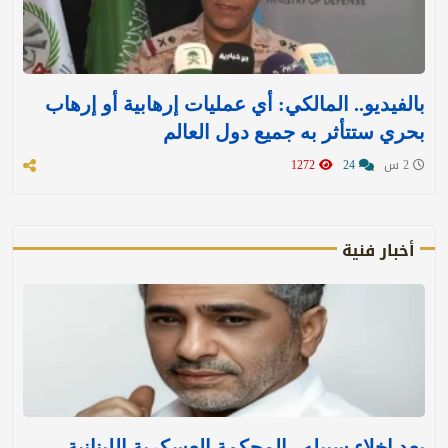
بالفيديو.. المالكي: أي عمليات إرهابية أو إرهاب
بحري ستتأثر به جميع دول العالم
2 س
24
1272
أخبار فنية
بعد إخلاء سبيله.. المحكمة العسكرية اللبنانية