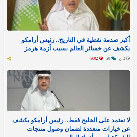
أكبر صدمة نفطية في التاريخ.. رئيس أرامكو
يكشف عن خسائر العالم بسبب أزمة هرمز
2 ي
20
9002
لا نعتمد على الخليج فقط.. رئيس أرامكو يكشف
عن خيارات متعددة لضمان وصول منتجات