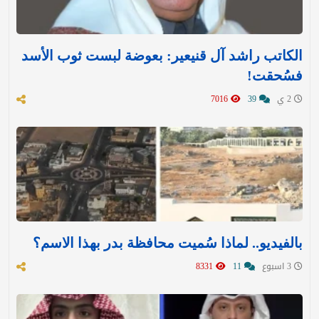
الكاتب راشد آل قنيعير: بعوضة لبست ثوب الأسد
فسُحقت!
2 ي
39
7016
بالفيديو.. لماذا سُميت محافظة بدر بهذا الاسم؟
3 اسبوع
11
8331