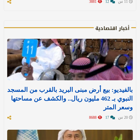
11 س
12
3881
أخبار اقتصادية
بالفيديو: بيع أرض مبنى البريد بالقرب من المسجد
النبوي بـ 462 مليون ريال.. والكشف عن مساحتها
وسعر المتر
20 س
17
8688