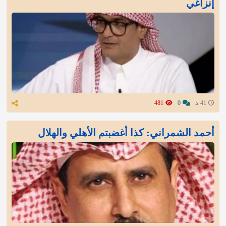
إنزاغي
41 د
0
481
أحمد الشمراني: كذا أغضبتم الأهلي والهلال