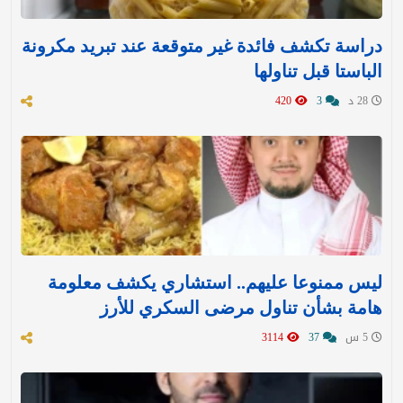
دراسة تكشف فائدة غير متوقعة عند تبريد مكرونة
الباستا قبل تناولها
28 د
3
420
ليس ممنوعا عليهم.. استشاري يكشف معلومة
هامة بشأن تناول مرضى السكري للأرز
5 س
37
3114