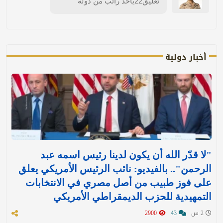
تعليق22ياخذ راتب من دولة
أخبار دولية
"لا قدّر الله أن يكون لدينا رئيس اسمه عبد
الرحمن".. بالفيديو: نائب الرئيس الأمريكي يعلق
على فوز طبيب من أصل مصري في الانتخابات
التمهيدية للحزب الديمقراطي الأمريكي
2 س
43
2900