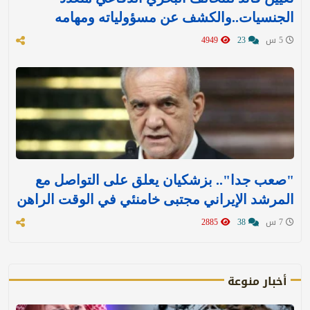
الجنسيات..والكشف عن مسؤولياته ومهامه
5 س
23
4949
"صعب جدا".. بزشكيان يعلق على التواصل مع
المرشد الإيراني مجتبى خامنئي في الوقت الراهن
7 س
38
2885
أخبار منوعة