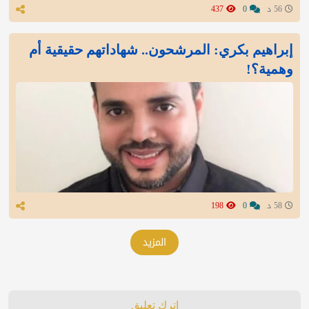
56 د
0
437
إبراهيم بكري: المرشحون.. شهاداتهم حقيقية أم
وهمية؟!
58 د
0
198
المزيد
اترك تعليق