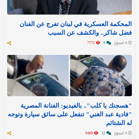
المحكمة العسكرية في لبنان تفرج عن الفنان
فضل شاكر.. والكشف عن السبب
4 اسبوع
9
7772
"هسجنك يا كلب".. بالفيديو: الفنانة المصرية
"فادية عبد الغني" تنفعل على سائق سيارة وتوجه
له الشتائم
4 اسبوع
32
9489