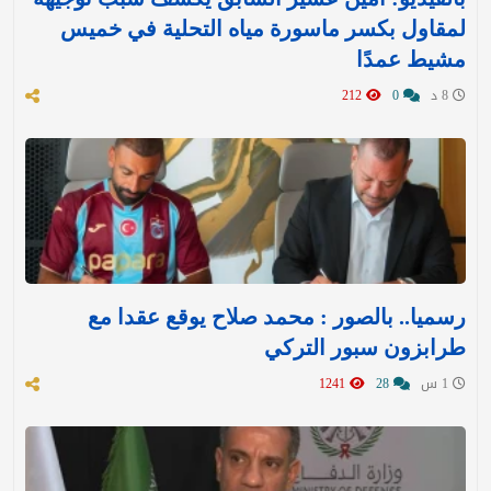
لمقاول بكسر ماسورة مياه التحلية في خميس
مشيط عمدًا
8 د
0
212
رسميا.. بالصور : محمد صلاح يوقع عقدا مع
طرابزون سبور التركي
1 س
28
1241