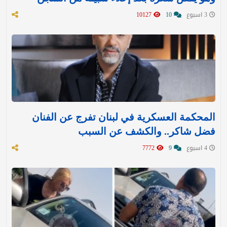
3 اسبوع
10
10127
المحكمة العسكرية في لبنان تفرج عن الفنان
فضل شاكر.. والكشف عن السبب
4 اسبوع
9
7772