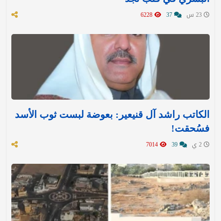
23 س
37
6228
الكاتب راشد آل قنيعير: بعوضة لبست ثوب الأسد
فسُحقت!
2 ي
39
7014