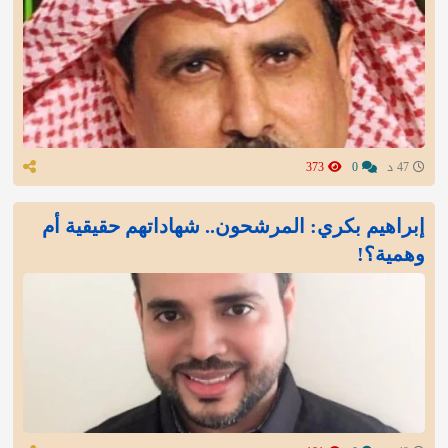
47 د
0
373
إبراهيم بكري: المرشحون.. شهاداتهم حقيقية أم
وهمية؟!