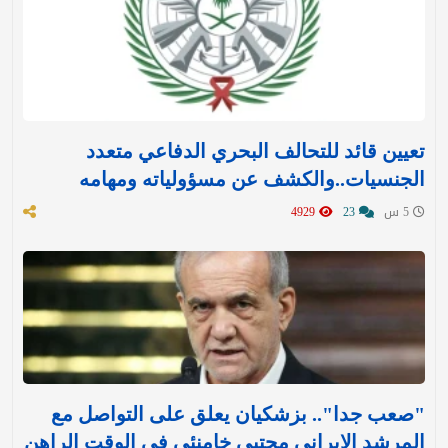
تعيين قائد للتحالف البحري الدفاعي متعدد
الجنسيات..والكشف عن مسؤولياته ومهامه
5 س
23
4929
"صعب جدا".. بزشكيان يعلق على التواصل مع
المرشد الإيراني مجتبى خامنئي في الوقت الراهن