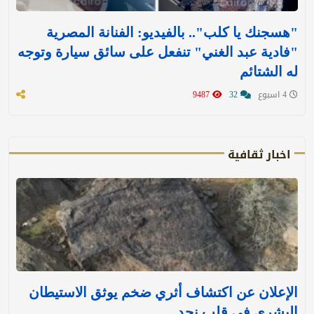
"هسجنك يا كلب".. بالفيديو: الفنانة المصرية
"فادية عبد الغني" تنفعل على سائق سيارة وتوجه
له الشتائم
4 اسبوع
32
9487
اخبار ثقافية
الإعلان عن اكتشاف أثري ضخم يوثق الاستيطان
البشري في قلب نجد