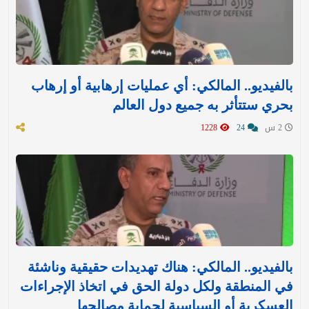
بالفيديو.. المالكي: أي عمليات إرهابية أو إرهاب
بحري ستتأثر به جميع دول العالم
2 س
24
1228
بالفيديو.. المالكي: هناك تهديدات حقيقية وناشئة
في المنطقة ولكل دولة الحق في اتخاذ الإجراءات
العسكرية أو السياسية لحماية مصالحها