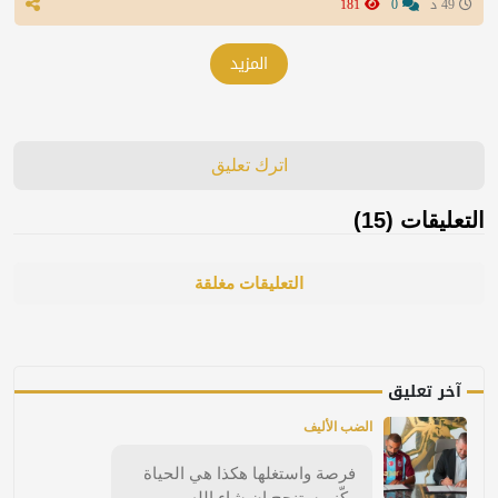
49 د
0
181
المزيد
اترك تعليق
التعليقات (15)
التعليقات مغلقة
آخر تعليق
الضب الأليف
فرصة واستغلها هكذا هي الحياة
ركّز وستنجح ان شاء الله