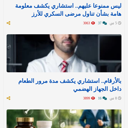
ليس ممنوعا عليهم.. استشاري يكشف معلومة
هامة بشأن تناول مرضى السكري للأرز
5 س
37
3063
بالأرقام.. استشاري يكشف مدة مرور الطعام
داخل الجهاز الهضمي
8 س
16
3899