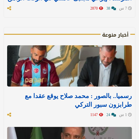
7 س
38
2870
أخبار منوعة
رسميا.. بالصور : محمد صلاح يوقع عقدا مع
طرابزون سبور التركي
1 س
24
1147