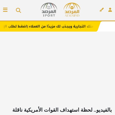
 التجارية ويجذب لك مزيدًا من العملاء (اضغط لطلب الإعلان)
إعلان
بالفيديو.. لحظة استهداف القوات الأمريكية ناقلة