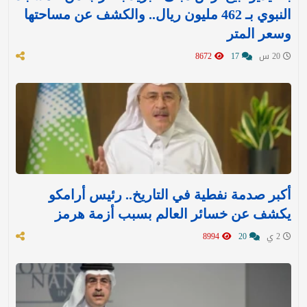
النبوي بـ 462 مليون ريال.. والكشف عن مساحتها
وسعر المتر
20 س
17
8672
أكبر صدمة نفطية في التاريخ.. رئيس أرامكو
يكشف عن خسائر العالم بسبب أزمة هرمز
2 ي
20
8994