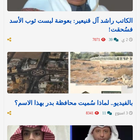
الكاتب راشد آل قنيعير: بعوضة لبست ثوب الأسد
فسُحقت!
2 ي
39
7071
بالفيديو.. لماذا سُميت محافظة بدر بهذا الاسم؟
3 اسبوع
11
8341