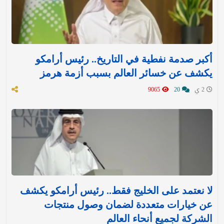
أكبر صدمة نفطية في التاريخ.. رئيس أرامكو
يكشف عن خسائر العالم بسبب أزمة هرمز
2 ي
20
9065
لا نعتمد على الخليج فقط.. رئيس أرامكو يكشف
عن خيارات متعددة لضمان وصول منتجات
الشركة لجميع أنحاء العالم