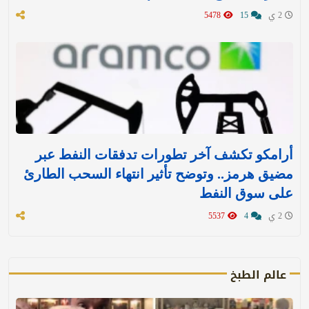
2 ي
15
5478
أرامكو تكشف آخر تطورات تدفقات النفط عبر
مضيق هرمز.. وتوضح تأثير انتهاء السحب الطارئ
على سوق النفط
2 ي
4
5537
عالم الطبخ