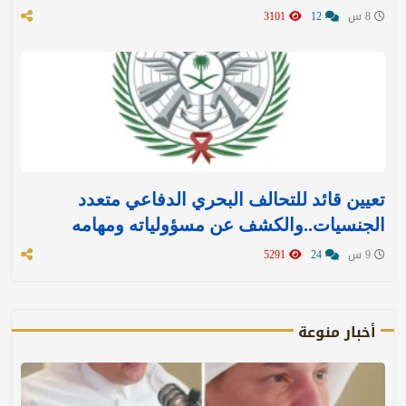
8 س
12
3101
تعيين قائد للتحالف البحري الدفاعي متعدد
الجنسيات..والكشف عن مسؤولياته ومهامه
9 س
24
5291
أخبار منوعة