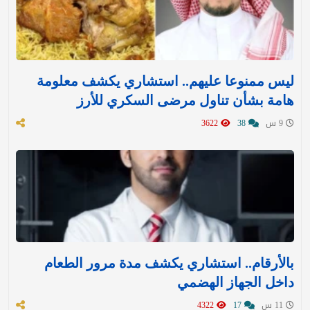
ليس ممنوعا عليهم.. استشاري يكشف معلومة
هامة بشأن تناول مرضى السكري للأرز
9 س
38
3622
بالأرقام.. استشاري يكشف مدة مرور الطعام
داخل الجهاز الهضمي
11 س
17
4322