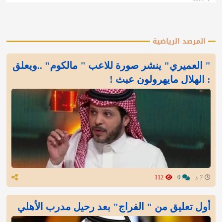
المرصد الرياضية
" العميري" ينشر صورة للاعب " مالكوم" ..ويعلق
: الهلال مايهرولون عبث !
7 د
0
112
أول تعليق من " الفراج" بعد رحيل مدرب الأهلي