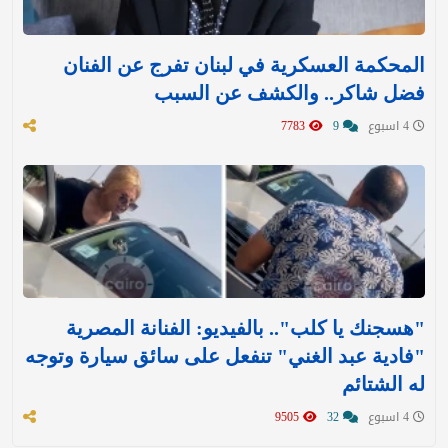
المحكمة العسكرية في لبنان تفرج عن الفنان
فضل شاكر.. والكشف عن السبب
4 اسبوع
9
7783
"هسجنك يا كلب".. بالفيديو: الفنانة المصرية
"فادية عبد الغني" تنفعل على سائق سيارة وتوجه
له الشتائم
4 اسبوع
32
9505