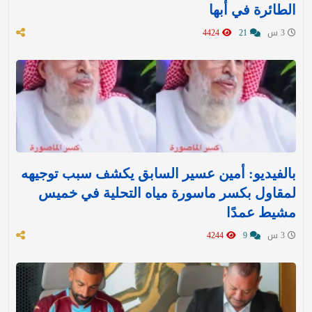
الطائرة في أبها
3 س
21
4424
بالفيديو: أمين عسير السابق يكشف سبب توجيهه
لمقاول بكسر ماسورة مياه التحلية في خميس
مشيط عمدًا
3 س
9
4244