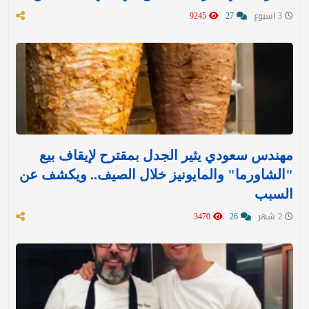
3 اسبوع
27
9245
مهندس سعودي يثير الجدل بمقترح لإيقاف بيع
"الشاورما" والمايونيز خلال الصيف.. ويكشف عن
السبب
2 شهر
26
3470