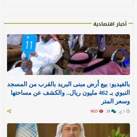
أخبار اقتصادية
بالفيديو: بيع أرض مبنى البريد بالقرب من المسجد
النبوي بـ 462 مليون ريال.. والكشف عن مساحتها
وسعر المتر
1 ي
18
9025