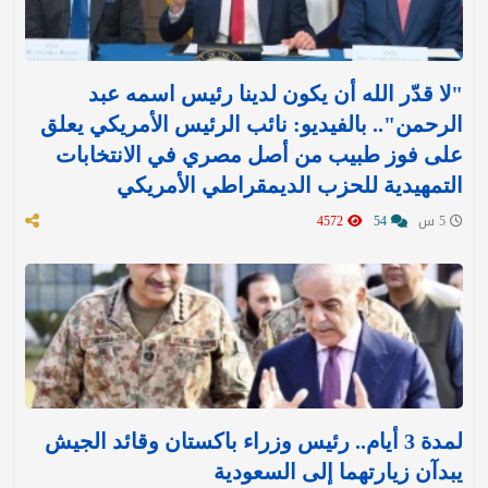
"لا قدّر الله أن يكون لدينا رئيس اسمه عبد
الرحمن".. بالفيديو: نائب الرئيس الأمريكي يعلق
على فوز طبيب من أصل مصري في الانتخابات
التمهيدية للحزب الديمقراطي الأمريكي
5 س
54
4572
لمدة 3 أيام.. رئيس وزراء باكستان وقائد الجيش
يبدآن زيارتهما إلى السعودية