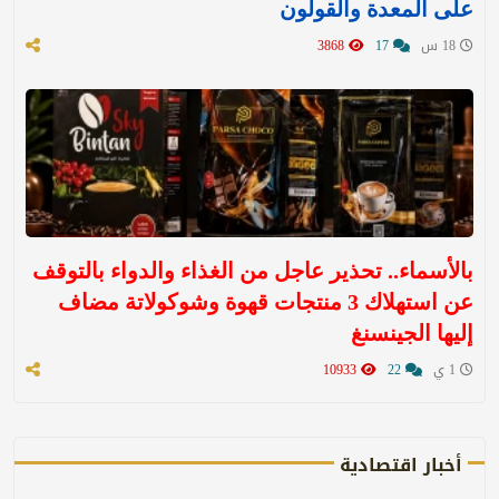
على المعدة والقولون
18 س
17
3868
بالأسماء.. تحذير عاجل من الغذاء والدواء بالتوقف
عن استهلاك 3 منتجات قهوة وشوكولاتة مضاف
إليها الجينسنغ
1 ي
22
10933
أخبار اقتصادية