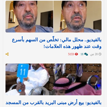
بالفيديو.. محلل مالي: تخلّص من السهم بأسرع
وقت عند ظهور هذه العلامات!
20 س
18
5133
بالفيديو: بيع أرض مبنى البريد بالقرب من المسجد