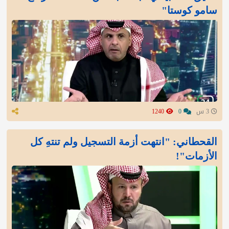
سامو كوستا"
3 س
0
1240
القحطاني: "انتهت أزمة التسجيل ولم تنتهِ كل
الأزمات"!