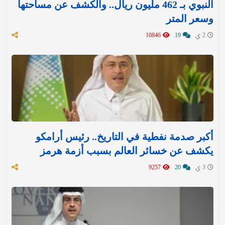
النبوي بـ 462 مليون ريال.. والكشف عن مساحتها
وسعر المتر
2 ي
19
10846
أكبر صدمة نفطية في التاريخ.. رئيس أرامكو
يكشف عن خسائر العالم بسبب أزمة هرمز
3 ي
20
9257