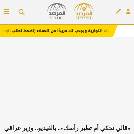
تجارية ويجذب لك مزيدًا من العملاء (اضغط لطلب الإعلان)
مف
إعلان
«قالي تحكي أم تطير رأسك».. بالفيديو.. وزير عراقي