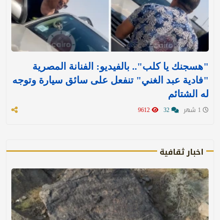
"هسجنك يا كلب".. بالفيديو: الفنانة المصرية
"فادية عبد الغني" تنفعل على سائق سيارة وتوجه
له الشتائم
1 شهر
32
9612
اخبار ثقافية