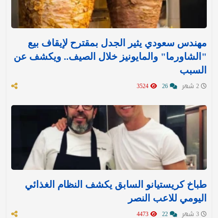
مهندس سعودي يثير الجدل بمقترح لإيقاف بيع
"الشاورما" والمايونيز خلال الصيف.. ويكشف عن
السبب
2 شهر
26
3524
طباخ كريستيانو السابق يكشف النظام الغذائي
اليومي للاعب النصر
3 شهر
22
4473