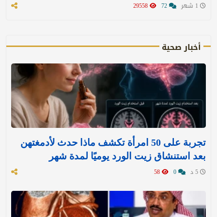
1 شهر
72
29558
أخبار صحية
تجربة على 50 امرأة تكشف ماذا حدث لأدمغتهن
بعد استنشاق زيت الورد يوميًا لمدة شهر
5 د
0
58