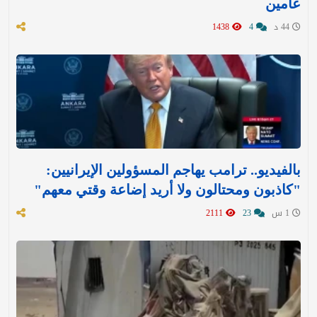
عامين
44 د
4
1438
بالفيديو.. ترامب يهاجم المسؤولين الإيرانيين:
"كاذبون ومحتالون ولا أريد إضاعة وقتي معهم"
1 س
23
2111