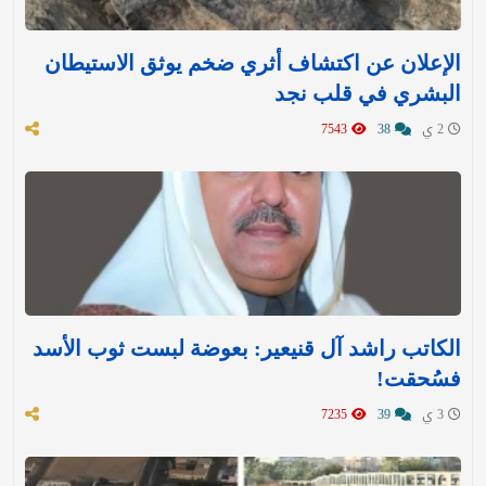
الإعلان عن اكتشاف أثري ضخم يوثق الاستيطان
البشري في قلب نجد
2 ي
38
7543
الكاتب راشد آل قنيعير: بعوضة لبست ثوب الأسد
فسُحقت!
3 ي
39
7235