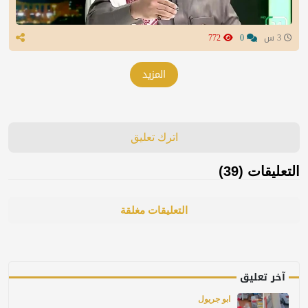
3 س
0
772
المزيد
اترك تعليق
التعليقات (39)
التعليقات مغلقة
آخر تعليق
ابو جريول