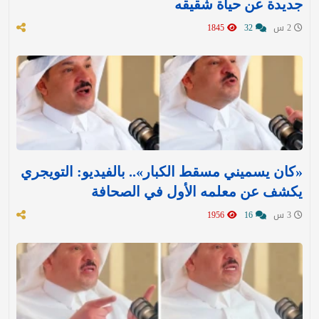
جديدة عن حياة شقيقه
2 س
32
1845
«كان يسميني مسقط الكبار».. بالفيديو: التويجري
يكشف عن معلمه الأول في الصحافة
3 س
16
1956