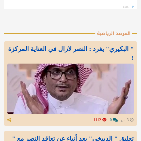
TMG
المرصد الرياضية
" البكيري" يغرد : النصر لازال في العناية المركزة
!
3 س
0
1112
تعليق " الدبيخي" بعد أنباء عن تعاقد النصر مع "