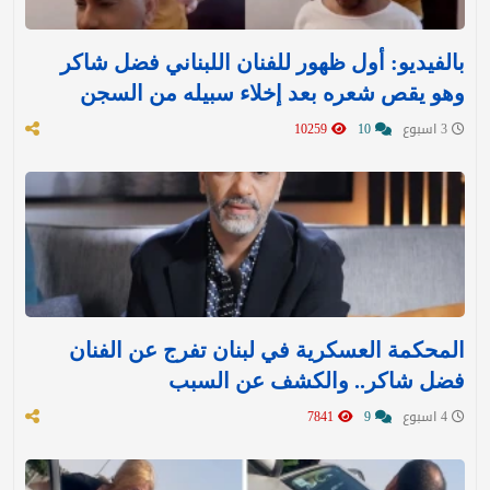
بالفيديو: أول ظهور للفنان اللبناني فضل شاكر
وهو يقص شعره بعد إخلاء سبيله من السجن
3 اسبوع
10
10259
المحكمة العسكرية في لبنان تفرج عن الفنان
فضل شاكر.. والكشف عن السبب
4 اسبوع
9
7841