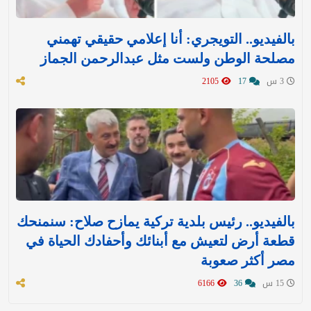
بالفيديو.. التويجري: أنا إعلامي حقيقي تهمني
مصلحة الوطن ولست مثل عبدالرحمن الجماز
3 س
17
2105
بالفيديو.. رئيس بلدية تركية يمازح صلاح: سنمنحك
قطعة أرض لتعيش مع أبنائك وأحفادك الحياة في
مصر أكثر صعوبة
15 س
36
6166