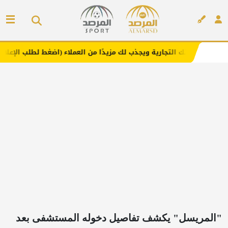
تجارية ويجذب لك مزيدًا من العملاء (اضغط لطلب الإعلان)
مف
إعلان
"المريسل" يكشف تفاصيل دخوله المستشفى بعد