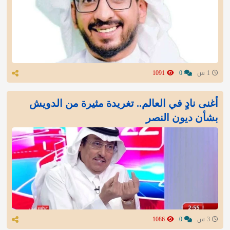
1 س
0
1091
أغنى نادٍ في العالم.. تغريدة مثيرة من الدويش
بشأن ديون النصر
3 س
0
1086