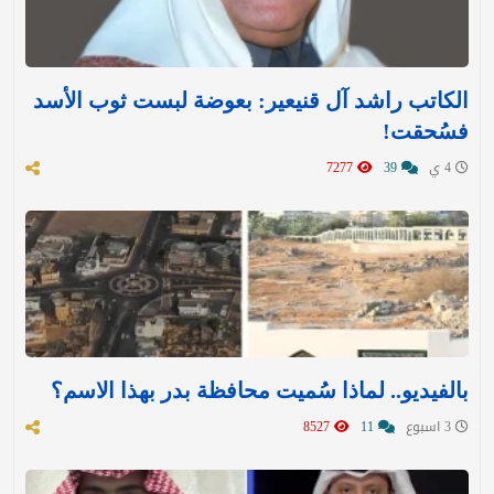
الكاتب راشد آل قنيعير: بعوضة لبست ثوب الأسد
فسُحقت!
4 ي
39
7277
بالفيديو.. لماذا سُميت محافظة بدر بهذا الاسم؟
3 اسبوع
11
8527