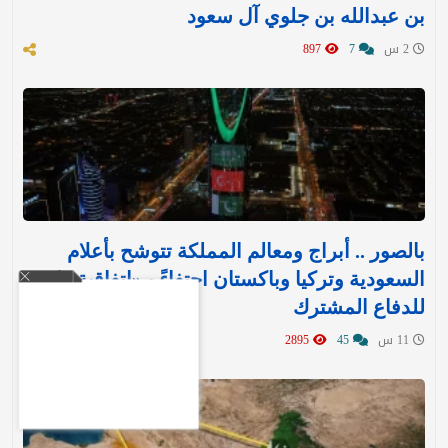
بن عبدالله بن جلوي آل سعود
2 س
7
897
بالصور .. أبراج ومعالم المملكة تتوشح بأعلام
السعودية وتركيا وباكستان احتفاءً بـ«اتفاقية مكة»
للدفاع المشترك‬⁩ ‏
11 س
45
2895