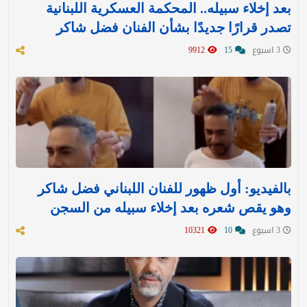
بعد إخلاء سبيله.. المحكمة العسكرية اللبنانية
تصدر قرارًا جديدًا بشأن الفنان فضل شاكر
3 اسبوع
15
9912
بالفيديو: أول ظهور للفنان اللبناني فضل شاكر
وهو يقص شعره بعد إخلاء سبيله من السجن
3 اسبوع
10
10321