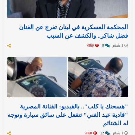
المحكمة العسكرية في لبنان تفرج عن الفنان
فضل شاكر.. والكشف عن السبب
1 شهر
9
7869
"هسجنك يا كلب".. بالفيديو: الفنانة المصرية
"فادية عبد الغني" تنفعل على سائق سيارة وتوجه
له الشتائم
1 شهر
32
9660