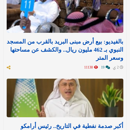
بالفيديو: بيع أرض مبنى البريد بالقرب من المسجد
النبوي بـ 462 مليون ريال.. والكشف عن مساحتها
وسعر المتر
2 ي
19
11130
أكبر صدمة نفطية في التاريخ.. رئيس أرامكو