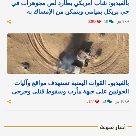
بالفيديو: شاب أمريكي يطارد لص مجوهرات في
حي بريكل بميامي ويتمكن من الإمساك به
8 س
18
3396
بالفيديو.. القوات اليمنية تستهدف مواقع وآليات
الحوثيين على جبهة مأرب وسقوط قتلى وجرحى
10 س
53
5177
أخبار منوعة