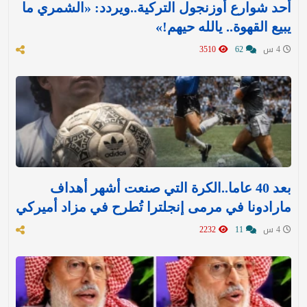
أحد شوارع أوزنجول التركية..ويردد: «الشمري ما
يبيع القهوة.. يالله حيهم!»
4 س
62
3510
بعد 40 عاما..الكرة التي صنعت أشهر أهداف
مارادونا في مرمى إنجلترا تُطرح في مزاد أميركي
4 س
11
2232