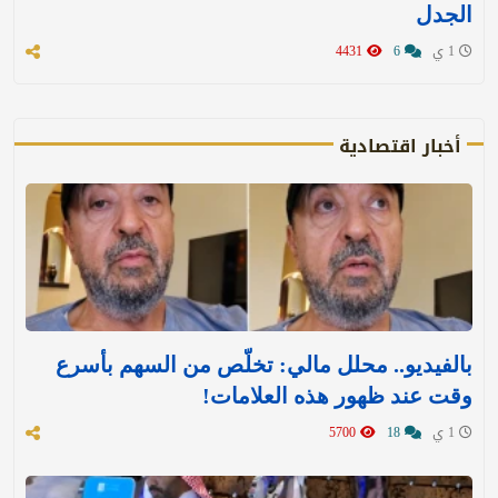
الجدل
1 ي
6
4431
أخبار اقتصادية
بالفيديو.. محلل مالي: تخلّص من السهم بأسرع
وقت عند ظهور هذه العلامات!
1 ي
18
5700