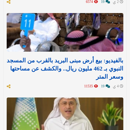
2 ي
19
6574
بالفيديو: بيع أرض مبنى البريد بالقرب من المسجد
النبوي بـ 462 مليون ريال.. والكشف عن مساحتها
وسعر المتر
4 ي
19
11535