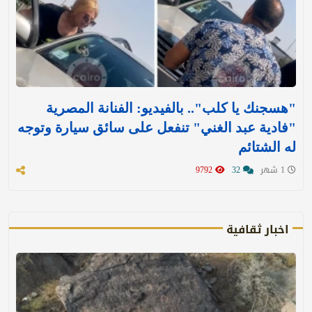
"هسجنك يا كلب".. بالفيديو: الفنانة المصرية
"فادية عبد الغني" تنفعل على سائق سيارة وتوجه
له الشتائم
1 شهر
32
9792
اخبار ثقافية