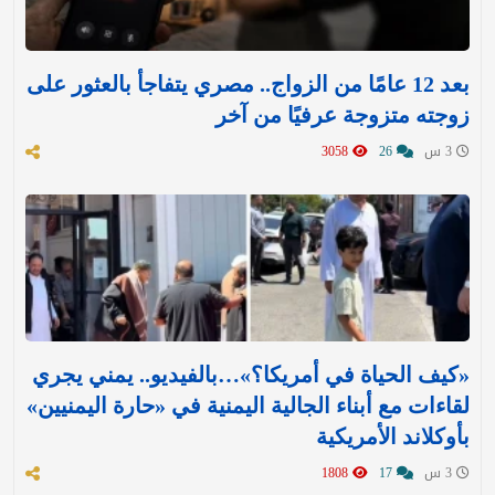
بعد 12 عامًا من الزواج.. مصري يتفاجأ بالعثور على
زوجته متزوجة عرفيًا من آخر
3 س
26
3058
«كيف الحياة في أمريكا؟»…بالفيديو.. يمني يجري
لقاءات مع أبناء الجالية اليمنية في «حارة اليمنيين»
بأوكلاند الأمريكية
3 س
17
1808