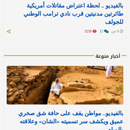
بالفيديو .. لحظة اعتراض مقاتلات أمريكية
طائرتين مدنيتين قرب نادي ترامب الوطني
للجولف
6 س
15
3239
أخبار منوعة
بالفيديو.. مواطن يقف على حافة شق صخري
عميق ويكشف سر تسميته «الشان» وعلاقته
بالمياه