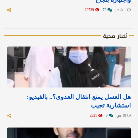
1 شهر
72
29739
أخبار صحية
هل العسل يمنع انتقال العدوى؟.. بالفيديو:
استشارية تجيب
10 س
9
2921