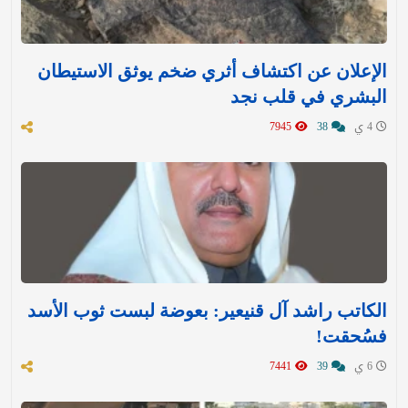
الإعلان عن اكتشاف أثري ضخم يوثق الاستيطان
البشري في قلب نجد
4 ي
38
7945
الكاتب راشد آل قنيعير: بعوضة لبست ثوب الأسد
فسُحقت!
6 ي
39
7441