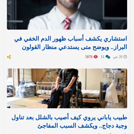
استشاري يكشف أسباب ظهور الدم الخفي في
البراز.. ويوضح متى يستدعي منظار القولون
20 س
11
5076
طبيب ياباني يروي كيف أصيب بالشلل بعد تناول
وجبة دجاج.. ويكشف السبب المفاجئ