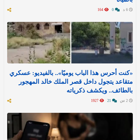
6 د
0
164
«كنت أحرس هذا الباب يوميًا».. بالفيديو: عسكري
متقاعد يتجول داخل قصر الملك خالد المهجور
بالطائف.. ويكشف ذكرياته
2 س
21
1927