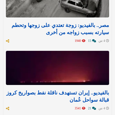
مصر.. بالفيديو: زوجة تعتدي على زوجها وتحطم
سيارته بسبب زواجه من أخرى
4 س
15
1940
بالفيديو.. إيران تستهدف ناقلة نفط بصواريخ كروز
قبالة سواحل عُمان
4 س
21
3541