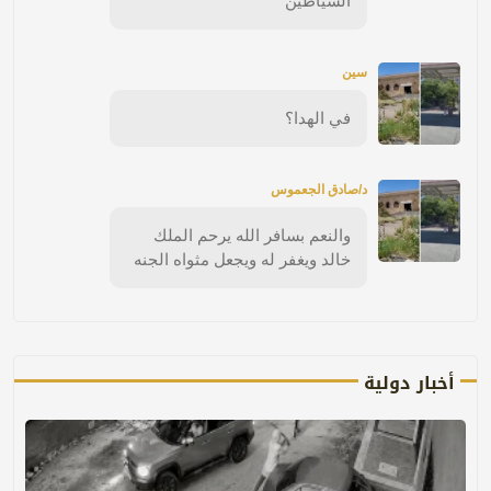
الشياطين
سين
في الهدا؟
د/صادق الجعموس
والنعم بسافر الله يرحم الملك
خالد ويغفر له ويجعل مثواه الجنه
أخبار دولية