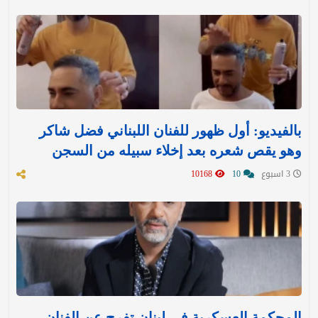
بالفيديو: أول ظهور للفنان اللبناني فضل شاكر
وهو يقص شعره بعد إخلاء سبيله من السجن
3 اسبوع
10
10168
المحكمة العسكرية في لبنان تفرج عن الفنان