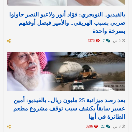
بالفيديو.. التويجري: فؤاد أنور ولاعبو النصر حاولوا
ضربي بسبب الهريفي.. والأمير فيصل أوقفهم
بصرخة واحدة
5 س
7
4376
بعد رصد ميزانية 25 مليون ريال.. بالفيديو: أمين
عسير سابقاً يكشف سبب توقف مشروع مطعم
الطائرة في أبها
8 س
22
6996