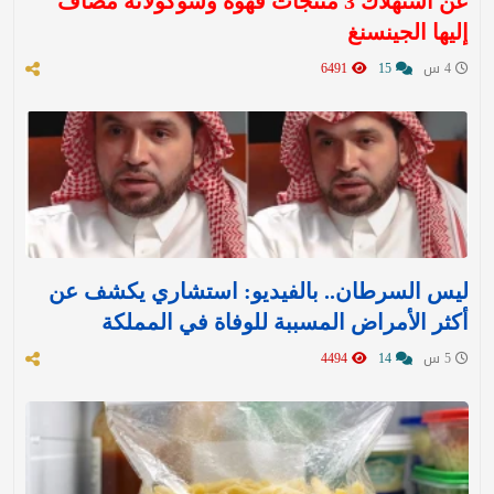
عن استهلاك 3 منتجات قهوة وشوكولاتة مضاف
إليها الجينسنغ
4 س
15
6491
ليس السرطان.. بالفيديو: استشاري يكشف عن
أكثر الأمراض المسببة للوفاة في المملكة
5 س
14
4494