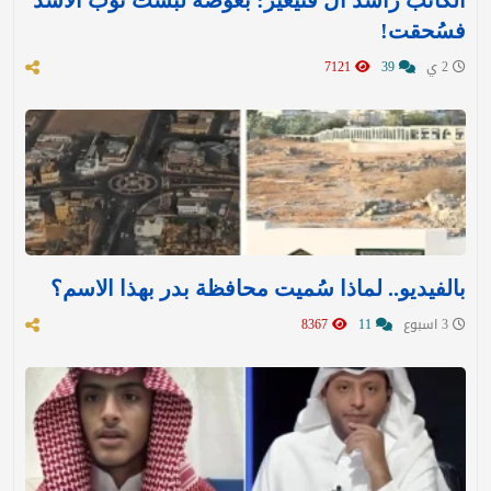
الكاتب راشد آل قنيعير: بعوضة لبست ثوب الأسد
فسُحقت!
2 ي
39
7121
بالفيديو.. لماذا سُميت محافظة بدر بهذا الاسم؟
3 اسبوع
11
8367