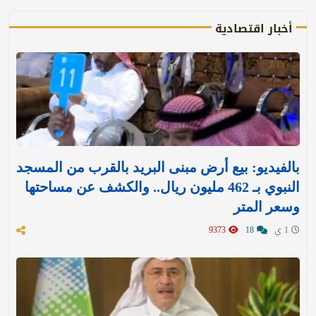
أخبار اقتصادية
بالفيديو: بيع أرض مبنى البريد بالقرب من المسجد
النبوي بـ 462 مليون ريال.. والكشف عن مساحتها
وسعر المتر
1 ي
18
9373