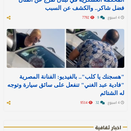
فضل شاكر.. والكشف عن السبب
4 اسبوع
9
7792
"هسجنك يا كلب".. بالفيديو: الفنانة المصرية
"فادية عبد الغني" تنفعل على سائق سيارة وتوجه
له الشتائم
4 اسبوع
32
9514
اخبار ثقافية