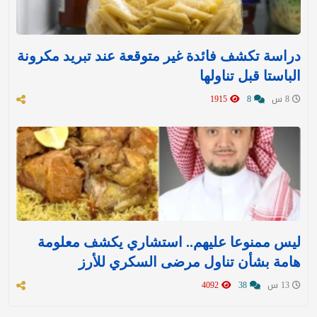
دراسة تكشف فائدة غير متوقعة عند تبريد مكرونة
الباستا قبل تناولها
8 س
8
1915
ليس ممنوعا عليهم.. استشاري يكشف معلومة
هامة بشأن تناول مرضى السكري للأرز
13 س
38
4092