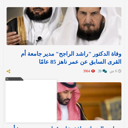
وفاة الدكتور "راشد الراجح" مدير جامعة أم
القرى السابق عن عمر ناهز 85 عامًا
6 س
20
3964