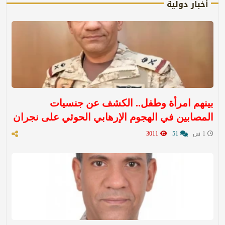
أخبار دولية
بينهم امرأة وطفل.. الكشف عن جنسيات
المصابين في الهجوم الإرهابي الحوثي على نجران
1 س
51
3011