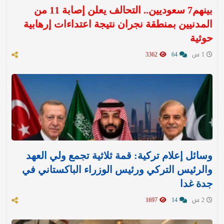
بينهم7 سعوديين.. التحالف يعلن إصابة 11 من
المدنيين بمنطقة نجران نتيجة اعتداءات إرهابية
حوثية
1 س
64
3362
وسائل إعلام تركية: قمة ثلاثية تجمع ولي العهد
والرئيس التركي ورئيس الوزراء الباكستاني في
جدة غدا
2 س
14
1697