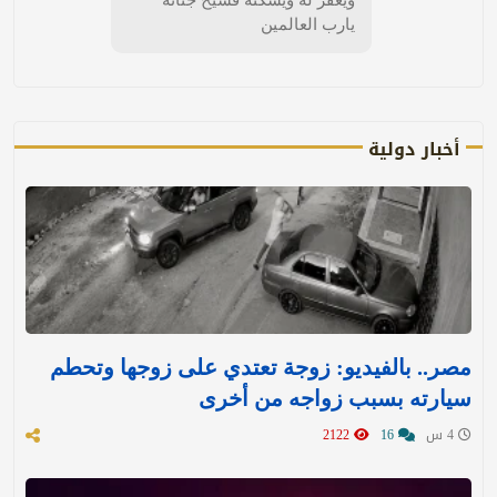
يارب العالمين
أخبار دولية
مصر.. بالفيديو: زوجة تعتدي على زوجها وتحطم
سيارته بسبب زواجه من أخرى
4 س
16
2122