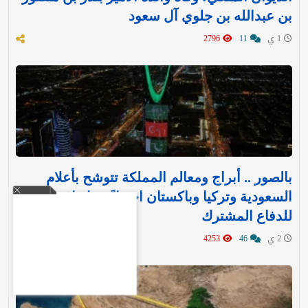
بن عبدالله بن جلوي آل سعود
1 ي
11
2796
بالصور .. أبراج ومعالم المملكة تتوشح بأعلام
السعودية وتركيا وباكستان احتفاءً بـ«اتفاقية مكة»
للدفاع المشترك‬⁩ ‏
2 ي
46
4253