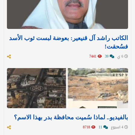
الكاتب راشد آل قنيعير: بعوضة لبست ثوب الأسد
فسُحقت!
6 ي
39
7441
بالفيديو.. لماذا سُميت محافظة بدر بهذا الاسم؟
4 اسبوع
11
8718