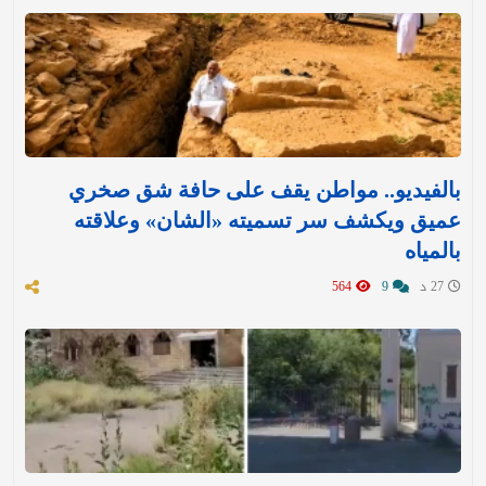
بالفيديو.. مواطن يقف على حافة شق صخري
عميق ويكشف سر تسميته «الشان» وعلاقته
بالمياه
27 د
9
564