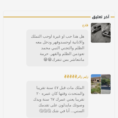
آخر تعليق
قادح
هل هذا حب او غيرة اوحب التملك
والانانية اوحسدوقهر ودخل معه
الظلم والتجني النبي محمد
تعوذمن الظلم والقهر. حرمة
ماتتعاشر بس تتفرك😁😁
زئير زائر✌✌✌✌✌
الملك مات قبل ٤٧ سنة تقريبا
والمتحدث وقتها كان عمره ٢٠
تقريبا يعني عمرك ٦٧ سنة ويدك
وصوتك مايدلون على تقدمك
السني... أنا في شك 🤔🤔🤔