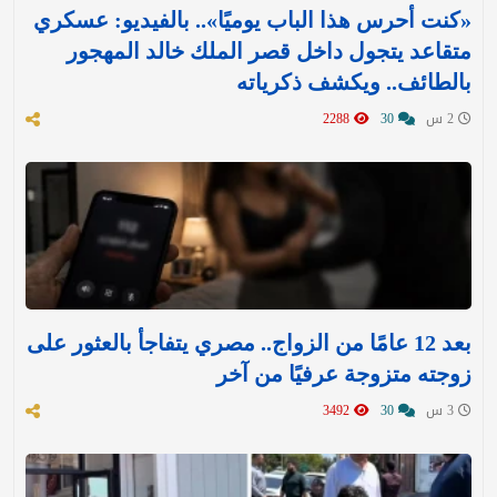
«كنت أحرس هذا الباب يوميًا».. بالفيديو: عسكري
متقاعد يتجول داخل قصر الملك خالد المهجور
بالطائف.. ويكشف ذكرياته
2 س
30
2288
بعد 12 عامًا من الزواج.. مصري يتفاجأ بالعثور على
زوجته متزوجة عرفيًا من آخر
3 س
30
3492