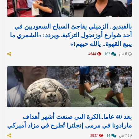
بالفيديو.. الزميلي يفاجئ السياح السعوديين في
أحد شوارع أوزنجول التركية..ويردد: «الشمري ما
يبيع القهوة.. يالله حيهم!»
6 س
102
4644
بعد 40 عاما..الكرة التي صنعت أشهر أهداف
مارادونا في مرمى إنجلترا تُطرح في مزاد أميركي
7 س
14
2937