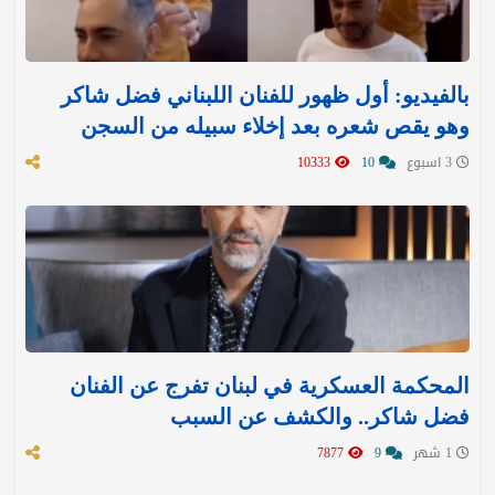
بالفيديو: أول ظهور للفنان اللبناني فضل شاكر
وهو يقص شعره بعد إخلاء سبيله من السجن
3 اسبوع
10
10333
المحكمة العسكرية في لبنان تفرج عن الفنان
فضل شاكر.. والكشف عن السبب
1 شهر
9
7877