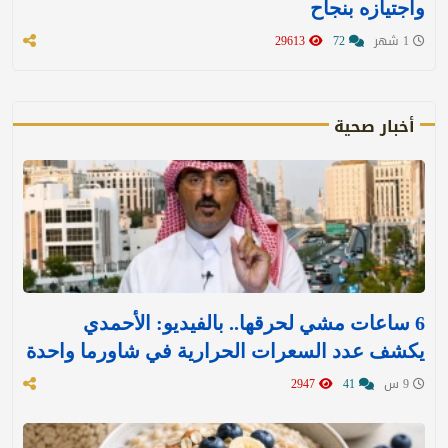
واجتيازه بنجاح
1 شهر
72
29613
أخبار صحية
6 ساعات مشي لحرقها.. بالفيديو: الأحمدي
يكشف عدد السعرات الحرارية في شاورما واحدة
9 س
41
2947