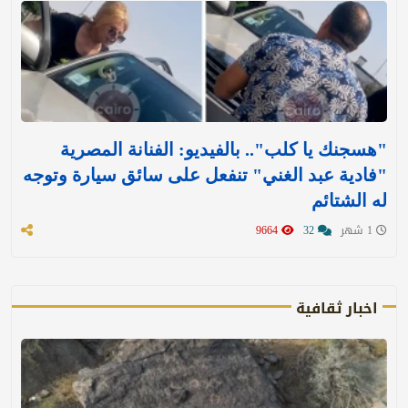
"هسجنك يا كلب".. بالفيديو: الفنانة المصرية
"فادية عبد الغني" تنفعل على سائق سيارة وتوجه
له الشتائم
1 شهر
32
9664
اخبار ثقافية