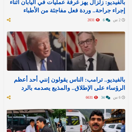
بالفيديو: زلزال يهز غرفة عمليات في اليابان أثناء
إجراء جراحة.. وردة فعل مفاجئة من الأطباء
2 س
6
2031
بالفيديو.. ترامب: الناس يقولون إنني أحد أعظم
الرؤساء على الإطلاق.. والمذيع يصدمه بالرد
6 س
34
6631