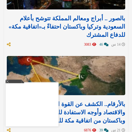
بالصور .. أبراج ومعالم المملكة تتوشح بأعلام
السعودية وتركيا وباكستان احتفاءً بـ«اتفاقية مكة»
للدفاع المشترك‬⁩ ‏
14 س
46
3083
بالأرقام.. الكشف عن القوة العسكرية والتسليح
والاقتصاد وأوجه الاستفادة للمملكة وتركيا
وباكستان من اتفاقية مكة للدفاع
21 س
39
6876