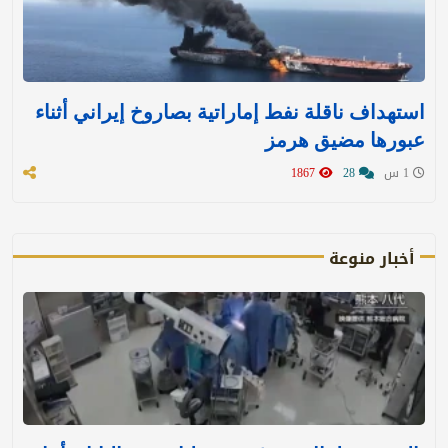
استهداف ناقلة نفط إماراتية بصاروخ إيراني أثناء
عبورها مضيق هرمز
1 س
28
1867
أخبار منوعة