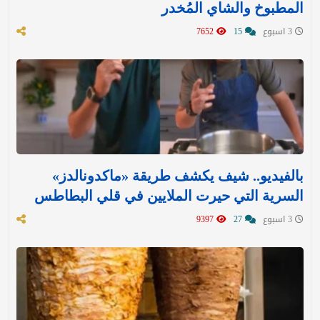
المطبوخ والشاي المُخدر
3 اسبوع
15
7652
بالفيديو.. شيف يكشف طريقة «ماكدونالدز»
السرية التي حيرت الملايين في قلي البطاطس
3 اسبوع
27
9397