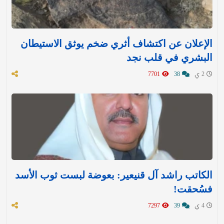
الإعلان عن اكتشاف أثري ضخم يوثق الاستيطان
البشري في قلب نجد
2 ي
38
7701
الكاتب راشد آل قنيعير: بعوضة لبست ثوب الأسد
فسُحقت!
4 ي
39
7297