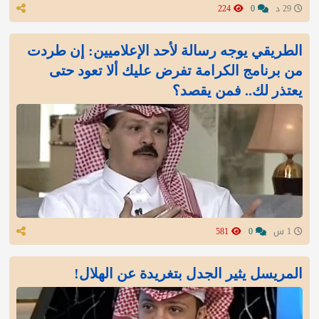
29 د
0
224
الطريقي يوجه رسالة لأحد الإعلاميين: إن طردت
من برنامج الكرامة تفرض عليك ألا تعود حتى
يعتذر لك.. فمن يقصد؟
1 س
0
581
المريسل يثير الجدل بتغريدة عن الهلال!