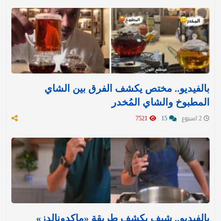
بالفيديو.. مختص يكشف الفرق بين الشاي
المطبوخ والشاي المُخدر
2 اسبوع
15
7521
بالفيديو.. شيف يكشف طريقة «ماكدونالدز»