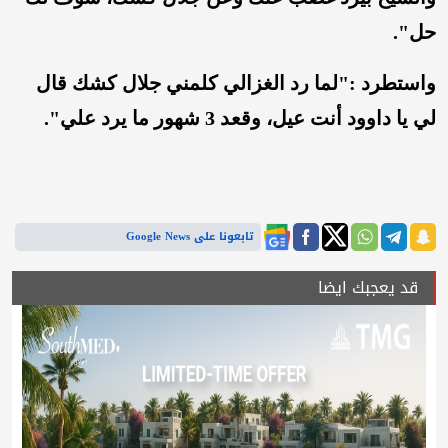
حل".
واستطرد :"لما رد الغزالي كلمني جلال كشك قال
لي يا داوود أنت عيل، وقعد 3 شهور ما يرد علي".
تابعونا على Google News
قد يعجبك ايضا