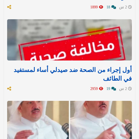
2 س
18
1899
أول إجراء من الصحة ضد صيدلي أساء لمستفيد
في الطائف
2 س
19
2959