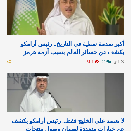
أكبر صدمة نفطية في التاريخ.. رئيس أرامكو
يكشف عن خسائر العالم بسبب أزمة هرمز
1 ي
20
8511
لا نعتمد على الخليج فقط.. رئيس أرامكو يكشف
عن خيارات متعددة لضمان وصول منتجات