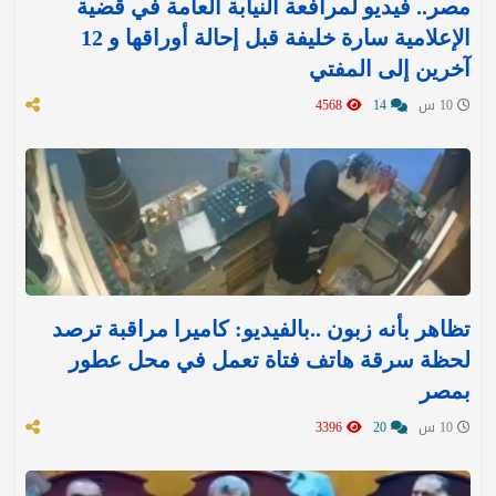
مصر.. فيديو لمرافعة النيابة العامة في قضية
الإعلامية سارة خليفة قبل إحالة أوراقها و 12
آخرين إلى المفتي
10 س
14
4568
تظاهر بأنه زبون ..بالفيديو: كاميرا مراقبة ترصد
لحظة سرقة هاتف فتاة تعمل في محل عطور
بمصر
10 س
20
3396