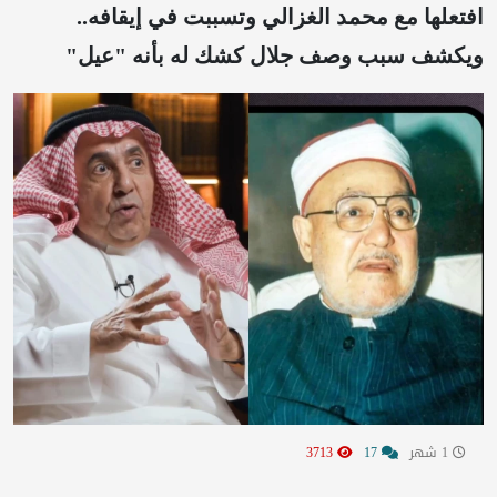
افتعلها مع محمد الغزالي وتسببت في إيقافه..
ويكشف سبب وصف جلال كشك له بأنه "عيل"
1 شهر
17
3713