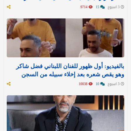
3 اسبوع
15
9714
بالفيديو: أول ظهور للفنان اللبناني فضل شاكر
وهو يقص شعره بعد إخلاء سبيله من السجن
3 اسبوع
10
10038