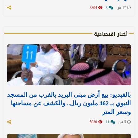
17 س
8
3394
أخبار اقتصادية
بالفيديو: بيع أرض مبنى البريد بالقرب من المسجد
النبوي بـ 462 مليون ريال.. والكشف عن مساحتها
وسعر المتر
5 س
11
5030