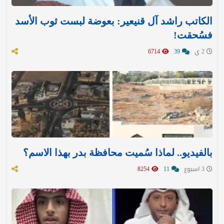
الكاتب راشد آل قنيعير: بعوضة لبست ثوب الأسد
فسُحقت!
2 ي
39
6714
بالفيديو.. لماذا سُميت محافظة بدر بهذا الاسم؟
3 اسبوع
11
8254