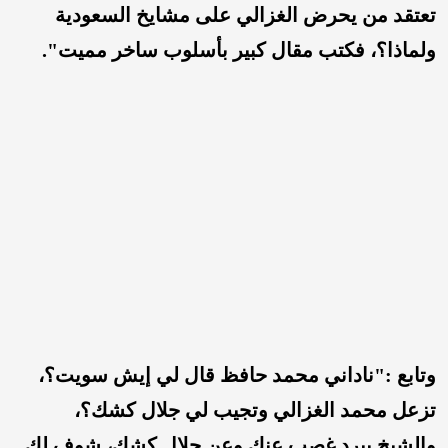
تعتقد من يحرض الغزالي على مشايخ السعودية
ولماذا؟، فكتب مقال كبير بأسلوب ساخر مميت".
وتابع :"ناداني محمد حافظ قال لي إيش سويت؟،
تزعل محمد الغزالي وتجيب لي جلال كشك؟،
والشيخ بيرد غصب عنك وعن جلال كشك، شوف لك