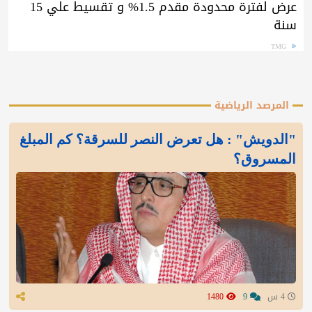
عرض لفترة محدودة مقدم 1.5% و تقسيط علي 15
سنة
TMG
المرصد الرياضية
"الدويش" : هل تعرض النصر للسرقة؟ كم المبلغ
المسروق؟
4 س
9
1480