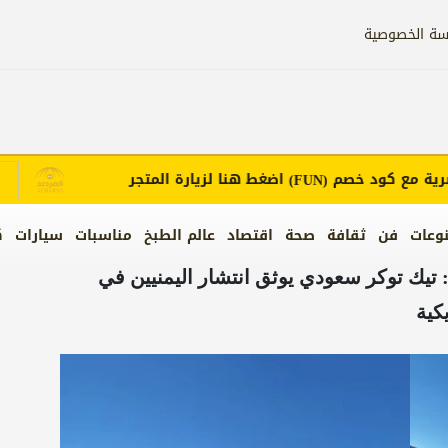
سة الخصوصية
مع كود خصم
اضغط هنا لزيارة المتجر
إ
(FUN)
وعات
فن
ثقافة
صحة
اقتصاد
عالم الطبخ
مناسبات
سيارات
ك
و: تيك توكر سعودي يوثق انتشار اليمنيين في
كية