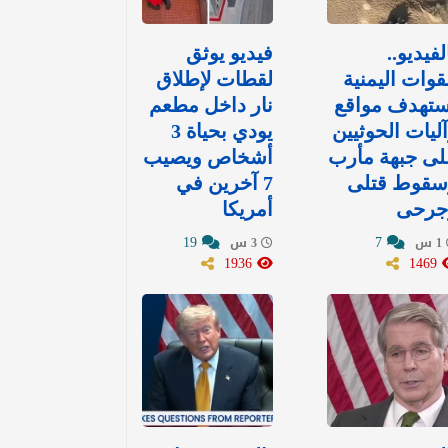
لفيديو..
فيديو يوثق
قوات اليمنية
لقطات لإطلاق
ستهدف مواقع
نار داخل مطعم
ليات الحوثيين
يودي بحياة 3
لى جبهة مأرب
أشخاص ويصيب
سقوط قتلى
7 آخرين في
جرحى
أمريكا
19
7
1 س
3 س
1936
1469