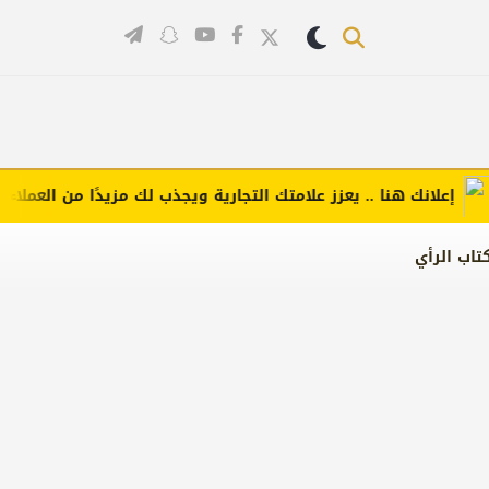
علانك هنا .. يعزز علامتك التجارية ويجذب لك مزيدًا من العملاء (اضغط
تاب الرأي