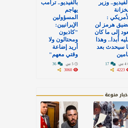
لفيديو.. وزير
بالفيديو.. ترامب
خزانة
يهاجم
أمريكي :
المسؤولين
ضيق هرمز لن
الإيرانيين:
ود إلى ما كان
"كاذبون
يه أبدا.. وهذا
ومحتالون ولا
ا سيحدث بعد
أريد إضاعة
امين
وقتي معهم"
36
17
4 س
5 س
3060
4223
خبار منوعة