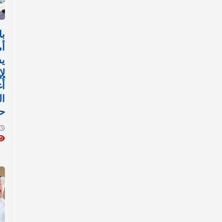
با
أم
ي
ل
أُ
ال
ح