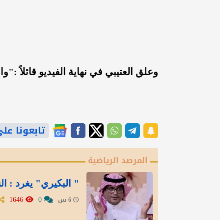
وعلق العتيبي في نهاية الفيديو قائلاً :"و
تابعونا على gle News
المرصد الرياضية
" البكيري" يغرد : ال
1646
0
6 س