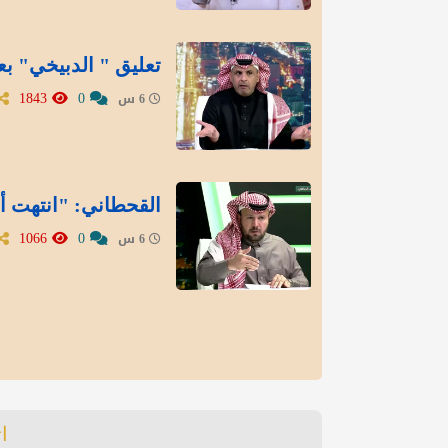
تعليق " الدبيخي" بع
1843
0
6 س
القحطاني: "انتهت أز
1066
0
6 س
ا