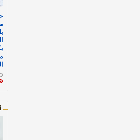
«
مس
با
ال
ي
مع
ال
أ