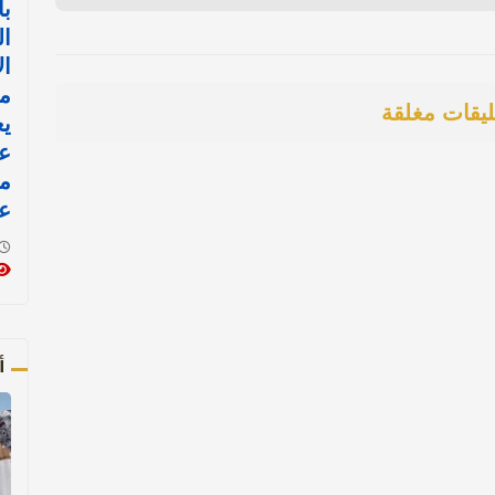
با
ال
ال
م
ليقات مغلقة
يع
عل
م
ع
أ