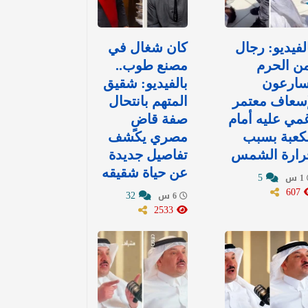
لفيديو: رجال
كان شغال في
ن الحرم
مصنع طوب..
سارعون
بالفيديو: شقيق
إسعاف معتمر
المتهم بانتحال
غمي عليه أمام
صفة قاضٍ
كعبة بسبب
مصري يكشف
رارة الشمس
تفاصيل جديدة
عن حياة شقيقه
5
1 س
607
32
6 س
2533