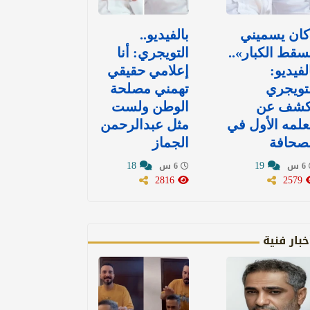
كان يسميني
بالفيديو..
قط الكبار»..
التويجري: أنا
لفيديو:
إعلامي حقيقي
تويجري
تهمني مصلحة
كشف عن
الوطن ولست
لمه الأول في
مثل عبدالرحمن
صحافة
الجماز
18
19
6 س
6 س
2816
2579
خبار فنية