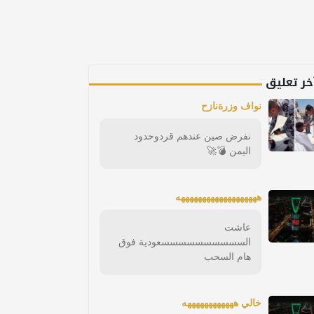
خر تعليق
نواف وزرةنازح
نفرض صين عندهم قردوحدود
اليمن 💣🚀
هههههههههههههههههههه
عاشت
السسسسسسسسسسعودية فوق
هام السحب
خالي ههههههههههههه