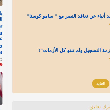
با
د أنباء عن تعاقد النصر مع " سامو كوستا"
ال
ت
وآ
ع
و
مة التسجيل ولم تنتهِ كل الأزمات"!
و
المزيد
ترك تعليق