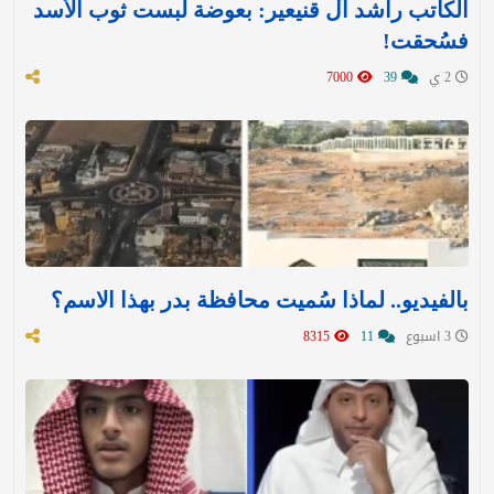
الكاتب راشد آل قنيعير: بعوضة لبست ثوب الأسد
فسُحقت!
2 ي
39
7000
بالفيديو.. لماذا سُميت محافظة بدر بهذا الاسم؟
3 اسبوع
11
8315