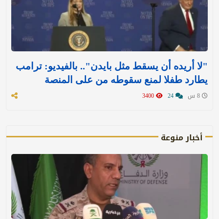
"لا أريده أن يسقط مثل بايدن".. بالفيديو: ترامب
يطارد طفلا لمنع سقوطه من على المنصة
8 س
24
3400
أخبار منوعة