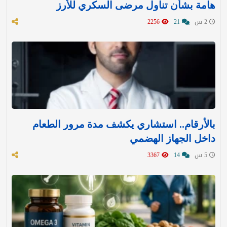
هامة بشأن تناول مرضى السكري للأرز
2 س
21
2256
بالأرقام.. استشاري يكشف مدة مرور الطعام
داخل الجهاز الهضمي
5 س
14
3367