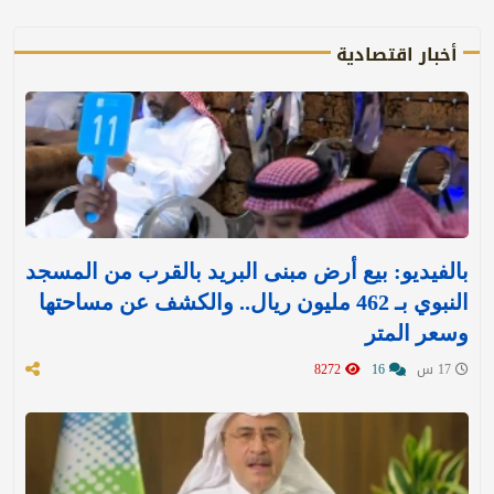
أخبار اقتصادية
بالفيديو: بيع أرض مبنى البريد بالقرب من المسجد
النبوي بـ 462 مليون ريال.. والكشف عن مساحتها
وسعر المتر
17 س
16
8272