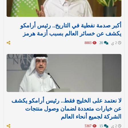
أكبر صدمة نفطية في التاريخ.. رئيس أرامكو
يكشف عن خسائر العالم بسبب أزمة هرمز
2 ي
20
8883
لا نعتمد على الخليج فقط.. رئيس أرامكو يكشف
عن خيارات متعددة لضمان وصول منتجات
الشركة لجميع أنحاء العالم
2 ي
15
5367