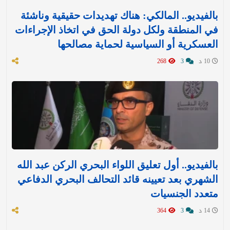
بالفيديو.. المالكي: هناك تهديدات حقيقية وناشئة
في المنطقة ولكل دولة الحق في اتخاذ الإجراءات
العسكرية أو السياسية لحماية مصالحها
10 د
3
268
بالفيديو.. أول تعليق اللواء البحري الركن عبد الله
الشهري بعد تعيينه قائد التحالف البحري الدفاعي
متعدد الجنسيات
14 د
3
364