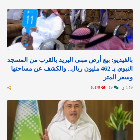
بالفيديو: بيع أرض مبنى البريد بالقرب من المسجد
النبوي بـ 462 مليون ريال.. والكشف عن مساحتها
وسعر المتر
1 ي
19
10179