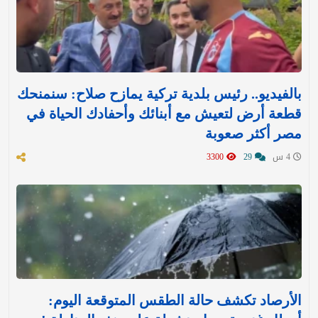
بالفيديو.. رئيس بلدية تركية يمازح صلاح: سنمنحك
قطعة أرض لتعيش مع أبنائك وأحفادك الحياة في
مصر أكثر صعوبة
4 س
29
3300
الأرصاد تكشف حالة الطقس المتوقعة اليوم: