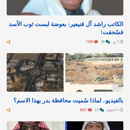
الكاتب راشد آل قنيعير: بعوضة لبست ثوب الأسد
فسُحقت!
3 ي
39
7190
بالفيديو.. لماذا سُميت محافظة بدر بهذا الاسم؟
3 اسبوع
11
8437