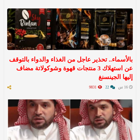
بالأسماء.. تحذير عاجل من الغذاء والدواء بالتوقف
عن استهلاك 3 منتجات قهوة وشوكولاتة مضاف
إليها الجينسنغ
16 س
22
9831