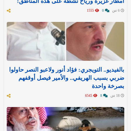
أمطار غزيرة ورياح نشطة على هذه المناطق!
6 س
0
1555
بالفيديو.. التويجري: فؤاد أنور ولاعبو النصر حاولوا
ضربي بسبب الهريفي.. والأمير فيصل أوقفهم
بصرخة واحدة
18 س
8
6545