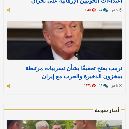
اعتداءات الحوثيين الإرهابية على نجران
5 س
24
3940
ترمب يفتح تحقيقًا بشأن تسريبات مرتبطة
بمخزون الذخيرة والحرب مع إيران
8 س
25
2773
أخبار منوعة