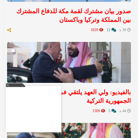
صدور بيان مشترك لقمة مكة للدفاع المشترك
بين المملكة وتركيا وباكستان
39 د
12
1829
بالفيديو: ولي العهد يلتقي في مكة رئيس
الجمهورية التركية
44 د
5
1509