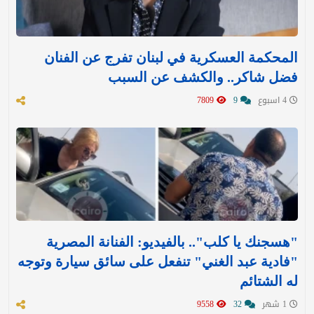
المحكمة العسكرية في لبنان تفرج عن الفنان
فضل شاكر.. والكشف عن السبب
4 اسبوع
9
7809
"هسجنك يا كلب".. بالفيديو: الفنانة المصرية
"فادية عبد الغني" تنفعل على سائق سيارة وتوجه
له الشتائم
1 شهر
32
9558