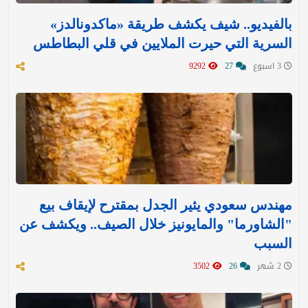
بالفيديو.. شيف يكشف طريقة «ماكدونالدز»
السرية التي حيرت الملايين في قلي البطاطس
3 اسبوع
27
9292
مهندس سعودي يثير الجدل بمقترح لإيقاف بيع
"الشاورما" والمايونيز خلال الصيف.. ويكشف عن
السبب
2 شهر
26
3502