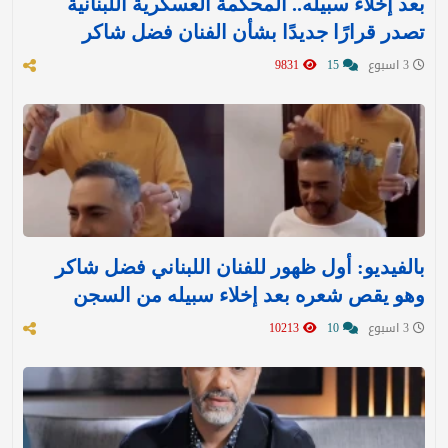
بعد إخلاء سبيله.. المحكمة العسكرية اللبنانية
تصدر قرارًا جديدًا بشأن الفنان فضل شاكر
3 اسبوع
15
9831
بالفيديو: أول ظهور للفنان اللبناني فضل شاكر
وهو يقص شعره بعد إخلاء سبيله من السجن
3 اسبوع
10
10213