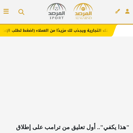
لتجارية ويجذب لك مزيدًا من العملاء (اضغط لطلب الإعلان)
مف
إعلان
"هذا يكفي".. أول تعليق من ترامب على إطلاق