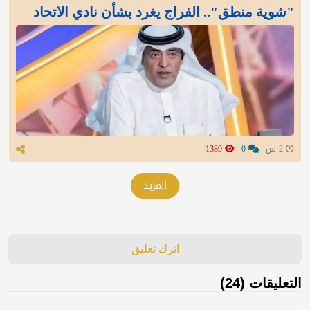
"شوية منطق".. الفراج يغرد بشأن نادي الاتحاد
2 س
0
1389
المزيد
اترك تعليق
التعليقات (24)