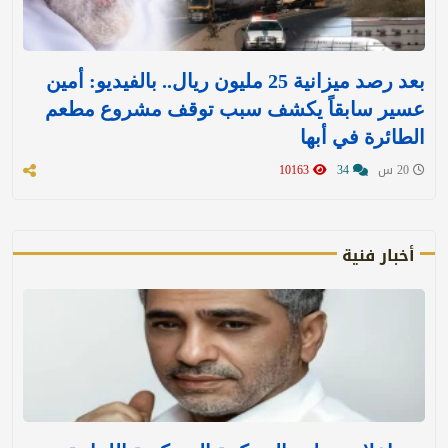
بعد رصد ميزانية 25 مليون ريال.. بالفيديو: أمين
عسير سابقاً يكشف سبب توقف مشروع مطعم
الطائرة في أبها
20 س
34
10163
أخبار فنية