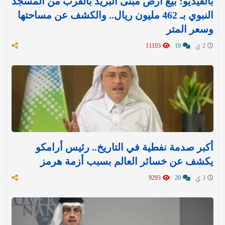
بالفيديو: بيع أرض مبنى البريد بالقرب من المسجد
النبوي بـ 462 مليون ريال.. والكشف عن مساحتها
وسعر المتر
2 ي
19
11103
أكبر صدمة نفطية في التاريخ.. رئيس أرامكو
يكشف عن خسائر العالم بسبب أزمة هرمز
3 ي
20
9293