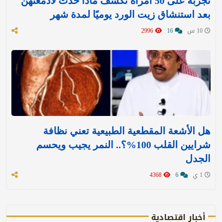
تجربة على 50 امرأة تكشف ماذا حدث لأدمغتهن
بعد استنشاق زيت الورد يوميًا لمدة شهر
10 س
16
2996
هل الأشعة المقطعية الطبيعية تعني نظافة
شرايين القلب 100%؟.. النمر يجيب ويحسم
الجدل
1 ي
6
4368
أخبار اقتصادية