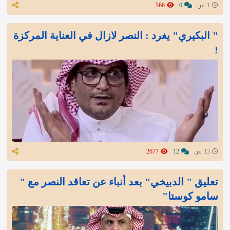
1 س
0
566
" البكيري" يغرد : النصر لازال في العناية المركزة
!
13 س
12
2677
تعليق " الدبيخي" بعد أنباء عن تعاقد النصر مع "
سامو كوستا"