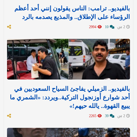
بالفيديو.. ترامب: الناس يقولون إنني أحد أعظم
الرؤساء على الإطلاق.. والمذيع يصدمه بالرد
2 س
10
2994
بالفيديو.. الزميلي يفاجئ السياح السعوديين في
أحد شوارع أوزنجول التركية..ويردد: «الشمري ما
يبيع القهوة.. يالله حيهم!»
2 س
39
2265