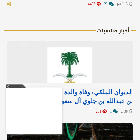
3 شهر
22
4493
أخبار مناسبات
الديوان الملكي: وفاة والدة الأمير بندر بن منصور
بن عبدالله بن جلوي آل سعود
38 د
1
251