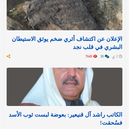
الإعلان عن اكتشاف أثري ضخم يوثق الاستيطان
البشري في قلب نجد
2 ي
38
7649
الكاتب راشد آل قنيعير: بعوضة لبست ثوب الأسد
فسُحقت!