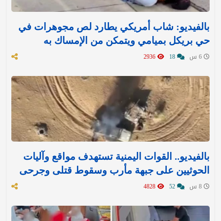
بالفيديو: شاب أمريكي يطارد لص مجوهرات في
حي بريكل بميامي ويتمكن من الإمساك به
6 س
18
2936
بالفيديو.. القوات اليمنية تستهدف مواقع وآليات
الحوثيين على جبهة مأرب وسقوط قتلى وجرحى
8 س
52
4828