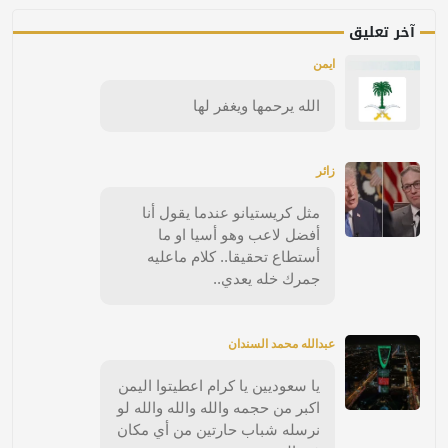
آخر تعليق
ايمن
الله يرحمها ويغفر لها
زائر
مثل كريستيانو عندما يقول أنا
أفضل لاعب وهو أسيا او ما
أستطاع تحقيقا.. كلام ماعليه
جمرك خله يعدي..
عبدالله محمد السندان
يا سعوديين يا كرام اعطيتوا اليمن
اكبر من حجمه والله والله والله لو
نرسله شباب حارتين من أي مكان