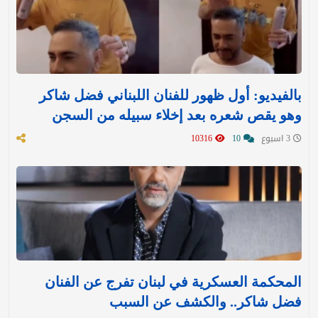
بالفيديو: أول ظهور للفنان اللبناني فضل شاكر
وهو يقص شعره بعد إخلاء سبيله من السجن
3 اسبوع
10
10316
المحكمة العسكرية في لبنان تفرج عن الفنان
فضل شاكر.. والكشف عن السبب