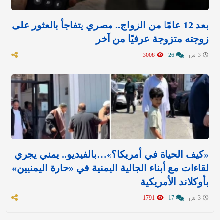
بعد 12 عامًا من الزواج.. مصري يتفاجأ بالعثور على
زوجته متزوجة عرفيًا من آخر
3 س
26
3008
«كيف الحياة في أمريكا؟»…بالفيديو.. يمني يجري
لقاءات مع أبناء الجالية اليمنية في «حارة اليمنيين»
بأوكلاند الأمريكية
3 س
17
1791