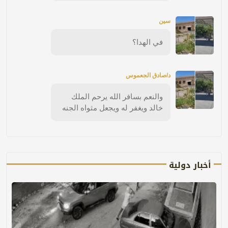
سين
في الهدا؟
د/صادق الجعموس
والنعم بسافر الله يرحم الملك
خالد ويغفر له ويجعل مثواه الجنه
أخبار دولية