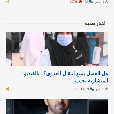
1 شهر
72
29738
أخبار صحية
هل العسل يمنع انتقال العدوى؟.. بالفيديو:
استشارية تجيب
10 س
9
2920