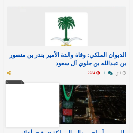
الديوان الملكي: وفاة والدة الأمير بندر بن منصور
بن عبدالله بن جلوي آل سعود
1 ي
11
2784
بالصور .. أبراج ومعالم المملكة تتوشح بأعلام