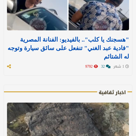
"هسجنك يا كلب".. بالفيديو: الفنانة المصرية
"فادية عبد الغني" تنفعل على سائق سيارة وتوجه
له الشتائم
1 شهر
32
9792
اخبار ثقافية