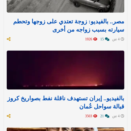
مصر.. بالفيديو: زوجة تعتدي على زوجها وتحطم
سيارته بسبب زواجه من أخرى
4 س
15
1926
بالفيديو.. إيران تستهدف ناقلة نفط بصواريخ كروز
قبالة سواحل عُمان
4 س
21
3503