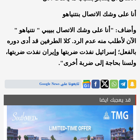
أنا على وشك الاتصال بنتنياهو
وأضاف: "أنا على وشك الاتصال ببيبي " نتنياهو "
الآن لأطلب منه عدم الرد. كلا الطرفين قد أدى دوره
بالفعل؛ إسرائيل نفذت ضربتها وإيران نفذت ضربتها،
ولسنا بحاجة إلى ضربة أخرى".
تابعونا على Google News
قد يعجبك ايضا