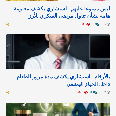
ليس ممنوعا عليهم.. استشاري يكشف معلومة
هامة بشأن تناول مرضى السكري للأرز
5 د
0
83
بالأرقام.. استشاري يكشف مدة مرور الطعام
داخل الجهاز الهضمي
2 س
8
2045