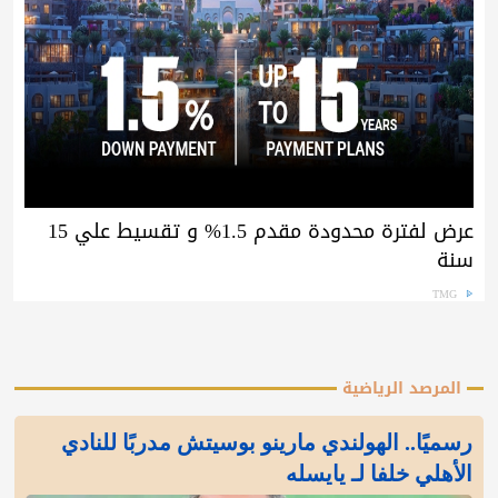
عرض لفترة محدودة مقدم 1.5% و تقسيط علي 15
سنة
TMG
المرصد الرياضية
رسميًا.. الهولندي مارينو بوسيتش مدربًا للنادي
الأهلي خلفا لـ يايسله