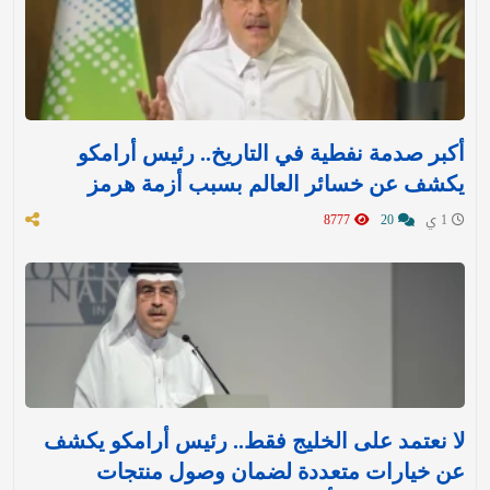
أكبر صدمة نفطية في التاريخ.. رئيس أرامكو
يكشف عن خسائر العالم بسبب أزمة هرمز
1 ي
20
8777
لا نعتمد على الخليج فقط.. رئيس أرامكو يكشف
عن خيارات متعددة لضمان وصول منتجات