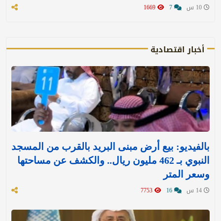
10 س
7
1669
أخبار اقتصادية
بالفيديو: بيع أرض مبنى البريد بالقرب من المسجد
النبوي بـ 462 مليون ريال.. والكشف عن مساحتها
وسعر المتر
14 س
16
7753