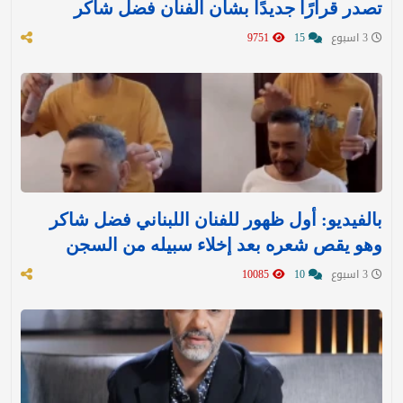
تصدر قرارًا جديدًا بشأن الفنان فضل شاكر
3 اسبوع
15
9751
بالفيديو: أول ظهور للفنان اللبناني فضل شاكر
وهو يقص شعره بعد إخلاء سبيله من السجن
3 اسبوع
10
10085