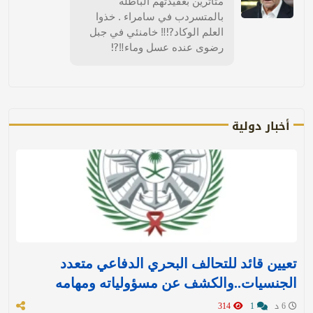
متأثرين بعقيدتهم الباطله
بالمتسردب في سامراء . خذوا
العلم الوكاد⁉️‼️ خامنئي في جبل
رضوى عنده عسل وماء‼️⁉️
أخبار دولية
تعيين قائد للتحالف البحري الدفاعي متعدد
الجنسيات..والكشف عن مسؤولياته ومهامه
6 د
1
314