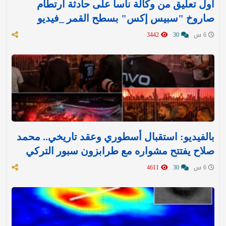
أول تعليق من وكالة ناسا على حادثة ارتطام
صاروخ "سبيس إكس" بسطح القمر _فيديو
6 س
30
3442
بالفيديو: استقبال أسطوري وعقد تاريخي.. محمد
صلاح يفتتح مشواره مع طرابزون سبور التركي
6 س
30
4611