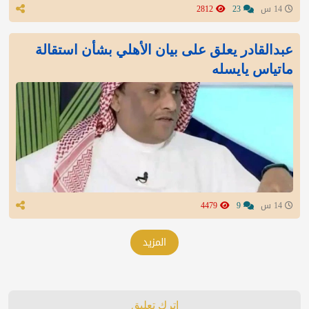
14 س
23
2812
عبدالقادر يعلق على بيان الأهلي بشأن استقالة
ماتياس يايسله
14 س
9
4479
المزيد
اترك تعليق