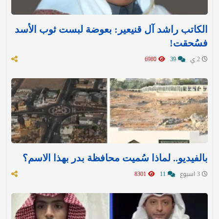
الكاتب راشد آل قنيعير: بعوضة لبست ثوب الأسد
فسُحقت!
2 ي
39
6980
بالفيديو.. لماذا سُميت محافظة بدر بهذا الاسم؟
3 اسبوع
11
8301