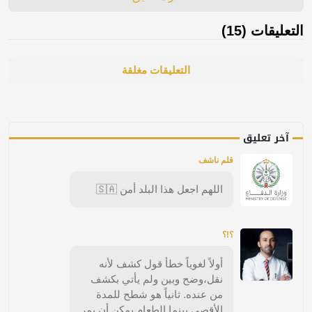
التعليقات (15)
التعليقات مغلقة
آخر تعليق
قلم ناشف
اللهم اجعل هذا البلد أمن 🇸🇦
؟!؟
أولاً لغوياً خطأ قول كشف لأنه
نقل،وضح وبين ولم يأتي بكشف
من عنده. ثانياً هو شطح للمدة
الأقصى بينما الطعام يمكن أن يمر