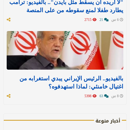
"لا أريده أن يسقط مثل بايدن".. بالفيديو: ترامب
يطارد طفلا لمنع سقوطه من على المنصة
6 س
21
2715
بالفيديو.. الرئيس الإيراني يبدي استغرابه من
اغتيال خامنئي: لماذا استهدفوه؟
8 س
63
5398
أخبار منوعة