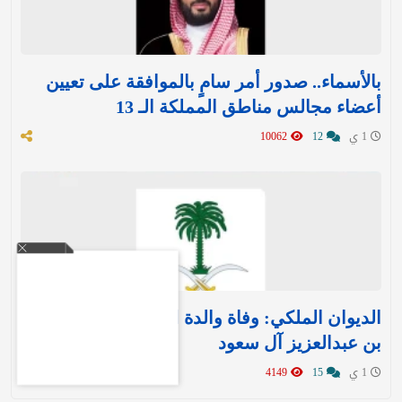
بالأسماء.. صدور أمر سامٍ بالموافقة على تعيين
أعضاء مجالس مناطق المملكة الـ 13
1 ي
12
10062
الديوان الملكي: وفاة والدة الأمير حمود بن سعود
بن عبدالعزيز آل سعود
1 ي
15
4149