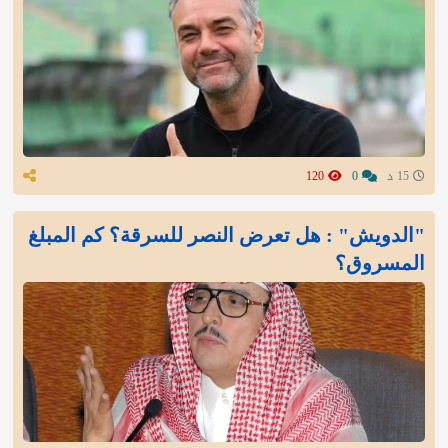
15 د
0
120
"الدويش" : هل تعرض النصر للسرقة؟ كم المبلغ
المسروق؟