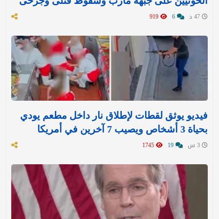
الحوثيين على جبهة مأرب وسقوط قتلى وجرحى
47 د
6
919
فيديو يوثق لقطات لإطلاق نار داخل مطعم يودي
بحياة 3 أشخاص ويصيب 7 آخرين في أمريكا
3 س
19
1745