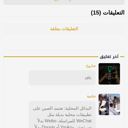
التعليقات (15)
التعليقات مغلقة
آخر تعليق
صاروخ
تافذ
ختامية
البدائل المحلية: تعتمد الصين على
تطبيقات محلية بديلة مثل
WeChat للمراسلة، Weibo بدلاً
من تويتر، وYouku أو Douyin بدلاً