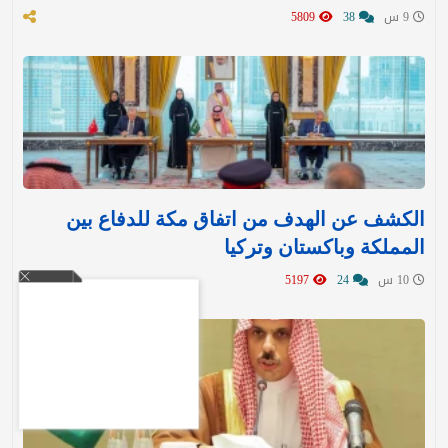
9 س
38
5809
الكشف عن الهدف من اتفاق مكة للدفاع بين
المملكة وباكستان وتركيا
10 س
24
5197