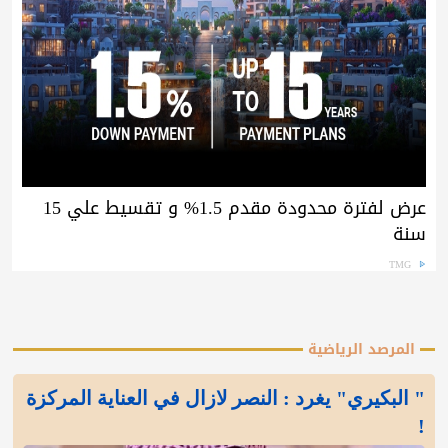
عرض لفترة محدودة مقدم 1.5% و تقسيط علي 15
سنة
TMG
المرصد الرياضية
" البكيري" يغرد : النصر لازال في العناية المركزة
!