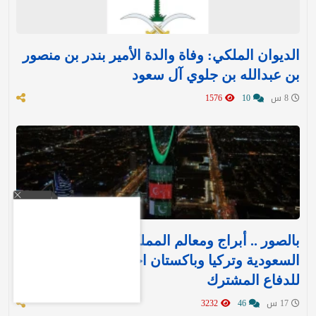
الديوان الملكي: وفاة والدة الأمير بندر بن منصور
بن عبدالله بن جلوي آل سعود
8 س
10
1576
بالصور .. أبراج ومعالم المملكة تتوشح بأعلام
السعودية وتركيا وباكستان احتفاءً بـ«اتفاقية مكة»
للدفاع المشترك‬⁩ ‏
17 س
46
3232