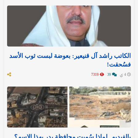
الكاتب راشد آل قنيعير: بعوضة لبست ثوب الأسد
فسُحقت!
4 ي
39
7319
بالفيديو.. لماذا سُميت محافظة بدر بهذا الاسم؟