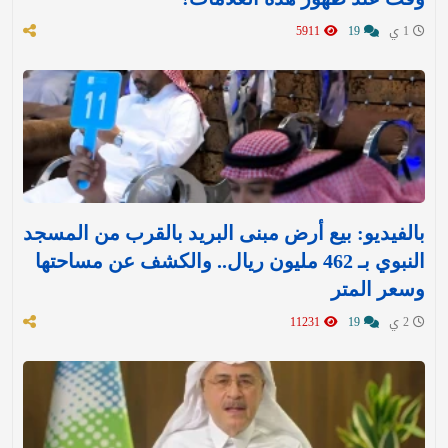
1 ي
19
5911
بالفيديو: بيع أرض مبنى البريد بالقرب من المسجد
النبوي بـ 462 مليون ريال.. والكشف عن مساحتها
وسعر المتر
2 ي
19
11231