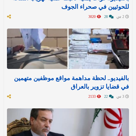
للحوثيين في صحراء الجوف
2 س
28
3020
بالفيديو.. لحظة مداهمة مواقع موظفين متهمين
في قضايا تزوير بالعراق
3 س
22
2133