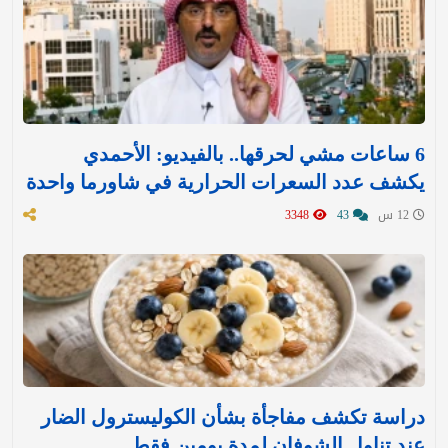
6 ساعات مشي لحرقها.. بالفيديو: الأحمدي
يكشف عدد السعرات الحرارية في شاورما واحدة
12 س
43
3348
دراسة تكشف مفاجأة بشأن الكوليسترول الضار
عند تناول الشوفان لمدة يومين فقط