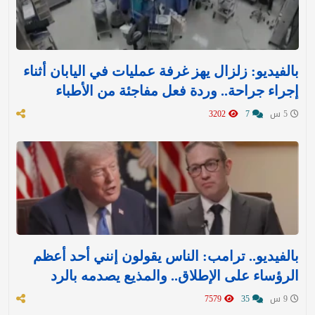
بالفيديو: زلزال يهز غرفة عمليات في اليابان أثناء
إجراء جراحة.. وردة فعل مفاجئة من الأطباء
5 س
7
3202
بالفيديو.. ترامب: الناس يقولون إنني أحد أعظم
الرؤساء على الإطلاق.. والمذيع يصدمه بالرد
9 س
35
7579