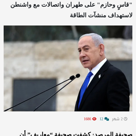
"قاسٍ وحازم" على طهران واتصالات مع واشنطن
لاستهداف منشآت الطاقة
2 شهر
12
1686
صحيفة المرصد: كشفت صحيفة “معاريف” أن