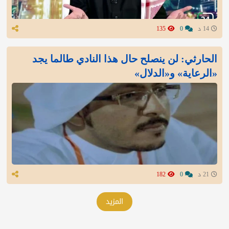
14 د
0
135
الحارثي: لن ينصلح حال هذا النادي طالما يجد
«الرعاية» و«الدلال»
21 د
0
182
المزيد