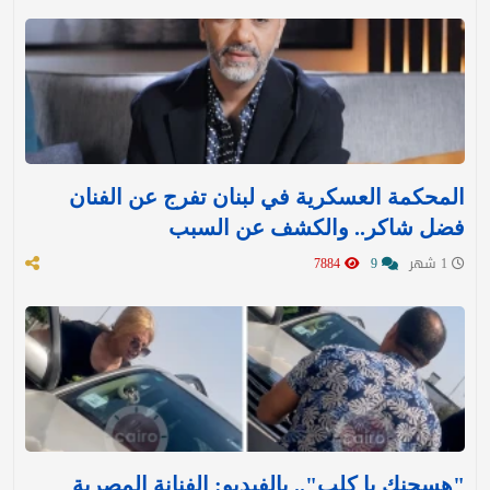
المحكمة العسكرية في لبنان تفرج عن الفنان
فضل شاكر.. والكشف عن السبب
1 شهر
9
7884
"هسجنك يا كلب".. بالفيديو: الفنانة المصرية