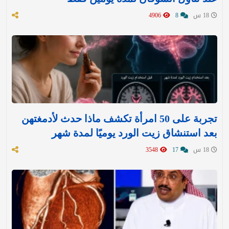
18 س
8
4906
تجربة على 50 امرأة تكشف ماذا حدث لأدمغتهن
بعد استنشاق زيت الورد يوميًا لمدة شهر
18 س
17
3548