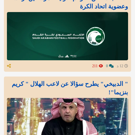
وعضوية اتحاد الكرة
12 د
0
211
" الدبيخي" يطرح سؤالا عن لاعب الهلال " كريم
بنزيما"!