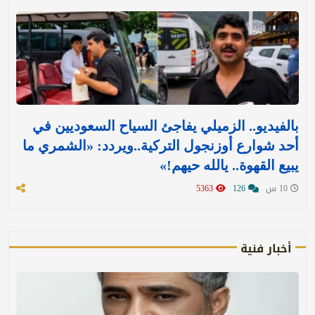
بالفيديو.. الزميلي يفاجئ السياح السعوديين في
أحد شوارع أوزنجول التركية..ويردد: «الشمري ما
يبيع القهوة.. يالله حيهم!»
10 س
126
5363
أخبار فنية