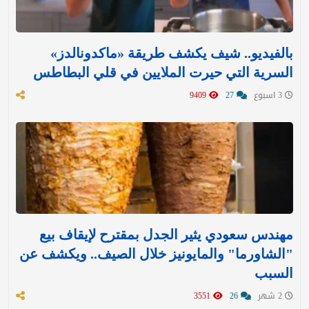
بالفيديو.. شيف يكشف طريقة «ماكدونالدز»
السرية التي حيرت الملايين في قلي البطاطس
3 اسبوع
27
9409
مهندس سعودي يثير الجدل بمقترح لإيقاف بيع
"الشاورما" والمايونيز خلال الصيف.. ويكشف عن
السبب
2 شهر
26
3551