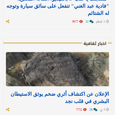
"فادية عبد الغني" تنفعل على سائق سيارة وتوجه
له الشتائم
1 شهر
32
9677
اخبار ثقافية
الإعلان عن اكتشاف أثري ضخم يوثق الاستيطان
البشري في قلب نجد
3 ي
38
7752