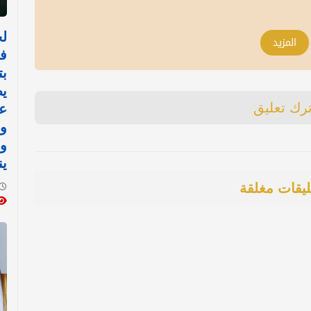
ل
المزيد
ف
بت
يط
ترك تعليق
عش
ين
ليقات مغلقة