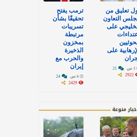
ل تعليق من
ترمب يفتح
جلس التعاون
تحقيقًا بشأن
خليجي على
تسريبات
تداءات
مرتبطة
حوثيين
بمخزون
إرهابية على
الذخيرة
جران
والحرب مع
إيران
21
3 س
2922
24
6 س
2429
خبار منوعة