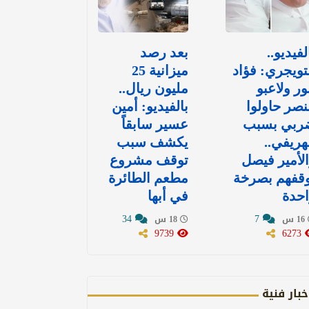
لفيديو..
بعد رصد
تويجري: فؤاد
ميزانية 25
ور ولاعبو
مليون ريال..
نصر حاولوا
بالفيديو: أمين
ربي بسبب
عسير سابقاً
هريفي..
يكشف سبب
لأمير فيصل
توقف مشروع
وقفهم بصرخة
مطعم الطائرة
حدة
في أبها
34
7
16 س
18 س
9739
6273
خبار فنية