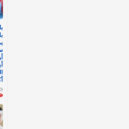
با
بل
يم
س
أ
أب
ال
أك