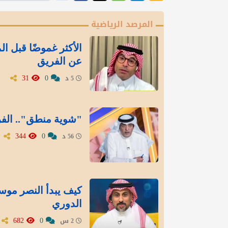
المرصد الرياضية
الأكثر غموضًا قبل ال
عن الفريق
31
0
5 د
"شوية منطق".. الفرا
344
0
56 د
كيف يبدأ النصر موسم
الدوري
682
0
2 س