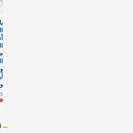
با
ال
أن
ال
ض
ال
وا
أ
وا
أ