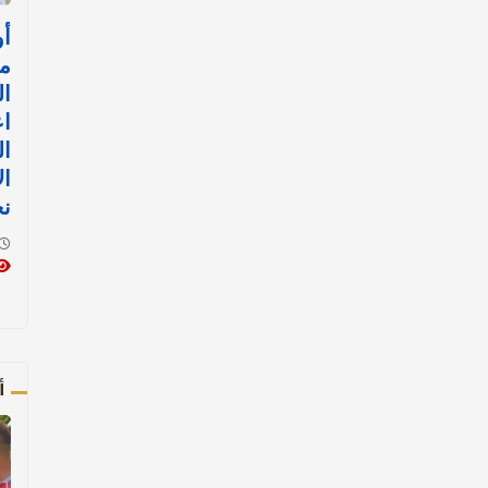
أو
م
ال
اع
ال
ال
ن
أ