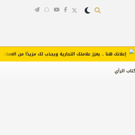
علانك هنا .. يعزز علامتك التجارية ويجذب لك مزيدًا من العملاء (اضغط
تاب الرأي