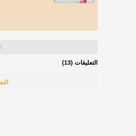
ا
التعليقات (13)
التع