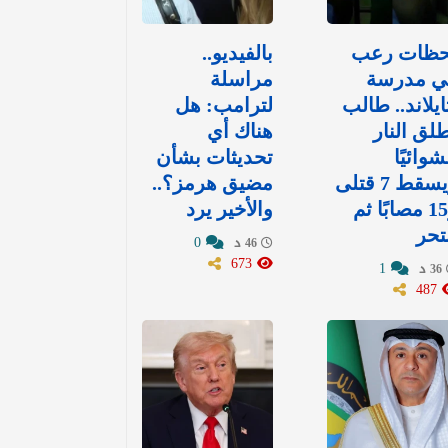
حظات رعب
بالفيديو..
ي مدرسة
مراسلة
ايلاند.. طالب
لترامب: هل
لق النار
هناك أي
وائيًا
تحديثات بشأن
ويسقط 7 قتلى
مضيق هرمز؟..
و15 مصابًا ثم
والأخير يرد
تحر
0
46 د
673
1
36 د
487