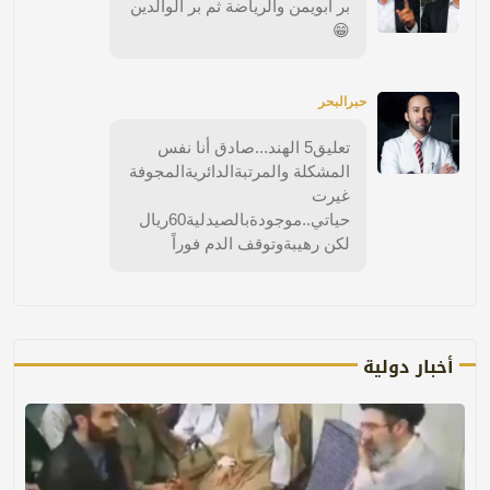
بر ابويمن والرياضة ثم بر الوالدين
😁
حبرالبحر
تعليق5 الهند...صادق أنا نفس
المشكلة والمرتبةالدائريةالمجوفة
غيرت
حياتي..موجودةبالصيدلية60ريال
لكن رهيبةوتوقف الدم فوراً
أخبار دولية