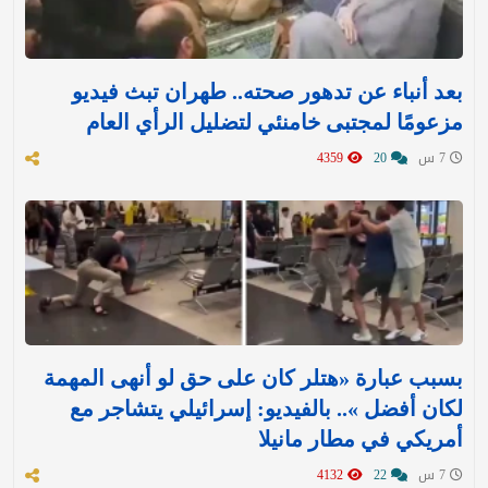
بعد أنباء عن تدهور صحته.. طهران تبث فيديو
مزعومًا لمجتبى خامنئي لتضليل الرأي العام
7 س
20
4359
بسبب عبارة «هتلر كان على حق لو أنهى المهمة
لكان أفضل ».. بالفيديو: إسرائيلي يتشاجر مع
أمريكي في مطار مانيلا
7 س
22
4132