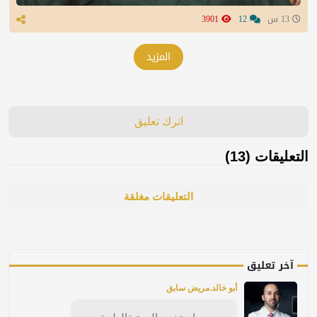
13 س
12
3901
المزيد
اترك تعليق
التعليقات (13)
التعليقات مغلقة
آخر تعليق
أبو خالد.مريض سابق