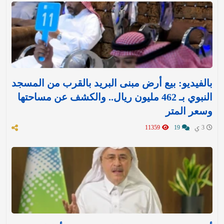
بالفيديو: بيع أرض مبنى البريد بالقرب من المسجد
النبوي بـ 462 مليون ريال.. والكشف عن مساحتها
وسعر المتر
3 ي
19
11359