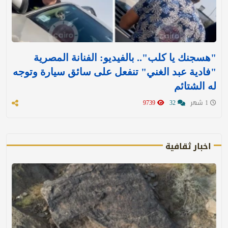
"هسجنك يا كلب".. بالفيديو: الفنانة المصرية
"فادية عبد الغني" تنفعل على سائق سيارة وتوجه
له الشتائم
1 شهر
32
9739
اخبار ثقافية