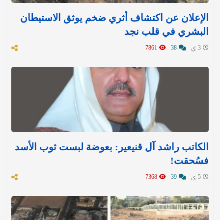
الإعلان عن اكتشاف أثري ضخم يوثق الاستيطان
البشري في قلب نجد
3 ي
38
7861
الكاتب راشد آل قنيعير: بعوضة لبست ثوب الأسد
فسُحقت!
5 ي
39
7368