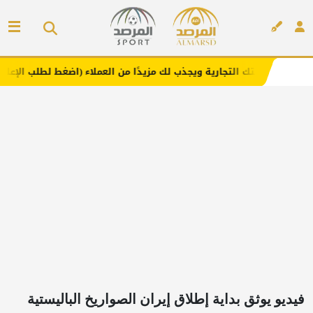
تجارية ويجذب لك مزيدًا من العملاء (اضغط لطلب الإعلان)
مف
إعلان
فيديو يوثق بداية إطلاق إيران الصواريخ الباليستية