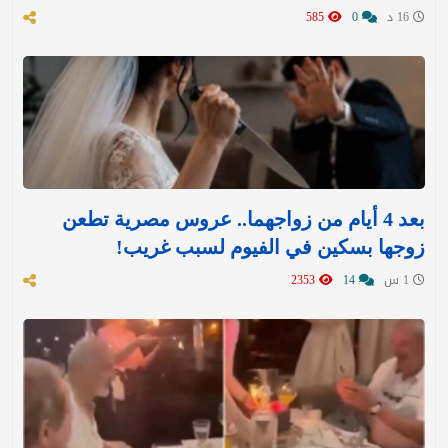
16 د
0
585
بعد 4 أيام من زواجهما.. عروس مصرية تطعن
زوجها بسكين في الفيوم لسبب غريب!
1 س
14
2353