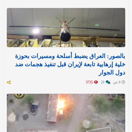
بالصور: العراق يضبط أسلحة ومسيرات بحوزة
خلية إرهابية تابعة لإيران قبل تنفيذ هجمات ضد
دول الجوار
8 س
21
3735