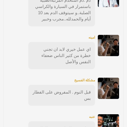
دم .دم استخدم المرتبةالطبية
باستمرار في السيارة والكراسي
الصلبة..و سيتوقف الدم بعد 10
أيام والحمدلله..مجرب وخبير
امينه
اي عمل خيري لابد ان تجني
خطرة من كثير الناس ضعفاء
النفس والأصل
مشكلة الفسيخ
قبل النوم . المفروض على الفطار
بس
عنبه