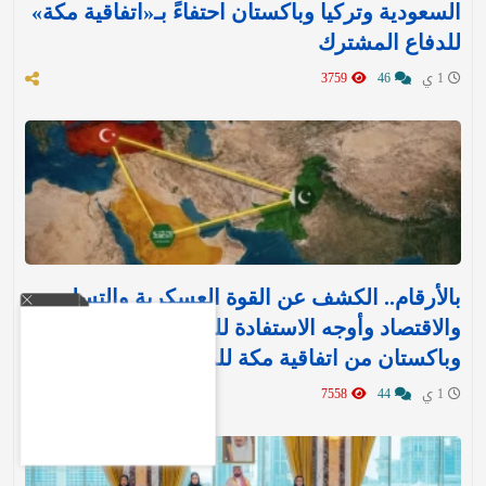
السعودية وتركيا وباكستان احتفاءً بـ«اتفاقية مكة»
للدفاع المشترك‬⁩ ‏
1 ي
46
3759
بالأرقام.. الكشف عن القوة العسكرية والتسليح
والاقتصاد وأوجه الاستفادة للمملكة وتركيا
وباكستان من اتفاقية مكة للدفاع
1 ي
44
7558