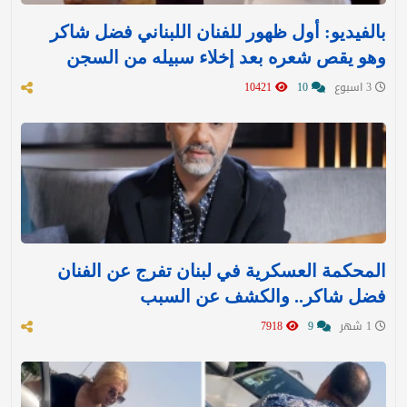
بالفيديو: أول ظهور للفنان اللبناني فضل شاكر
وهو يقص شعره بعد إخلاء سبيله من السجن
3 اسبوع
10
10421
المحكمة العسكرية في لبنان تفرج عن الفنان
فضل شاكر.. والكشف عن السبب
1 شهر
9
7918