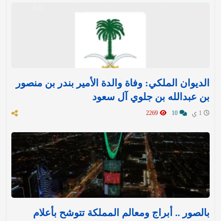
الديوان الملكي: وفاة والدة الأمير بندر بن منصور
بن عبدالله بن جلوي آل سعود
1 ي
10
2269
بالصور .. أبراج ومعالم المملكة تتوشح بأعلام