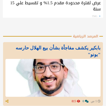
عرض لفترة محدودة مقدم 1.5% و تقسيط علي 15
سنة
TMG
المرصد الرياضية
بابكير يكشف مفاجأة بشأن بيع الهلال حارسه
"بونو"
1 س
0
815