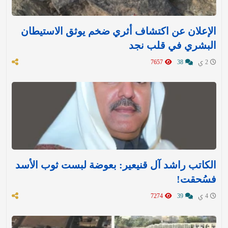
الإعلان عن اكتشاف أثري ضخم يوثق الاستيطان
البشري في قلب نجد
2 ي
38
7657
الكاتب راشد آل قنيعير: بعوضة لبست ثوب الأسد
فسُحقت!
4 ي
39
7274