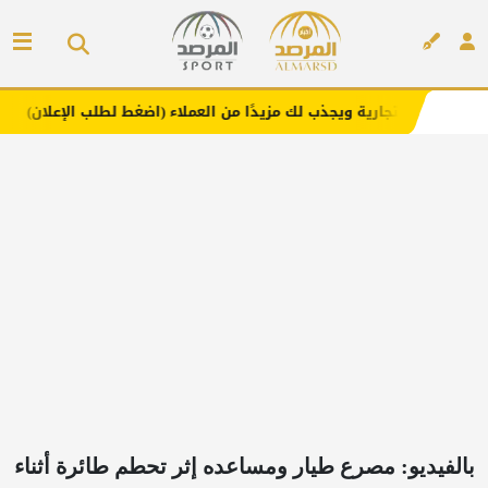
ية ويجذب لك مزيدًا من العملاء (اضغط لطلب الإعلان)
مفارش 
إعلان
بالفيديو: مصرع طيار ومساعده إثر تحطم طائرة أثناء