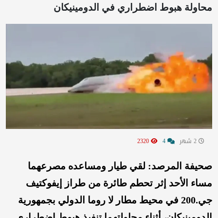
محاولة هبوط اضطراري في الدومينيكان
2 شهر
4
2320
صحيفة المرصد: لقي طيار ومساعده مصرعهما
مساء الأحد إثر تحطم طائرة من طراز إيفوكتيف
جي.200 في محيط مطار لا روما الدولي بجمهورية
الدومينيكان، أثناء محاولتهما تنفيذ هبوط اضطراري