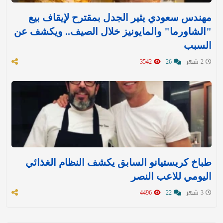
مهندس سعودي يثير الجدل بمقترح لإيقاف بيع
"الشاورما" والمايونيز خلال الصيف.. ويكشف عن
السبب
2 شهر
26
3542
طباخ كريستيانو السابق يكشف النظام الغذائي
اليومي للاعب النصر
3 شهر
22
4496