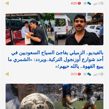
3 س
18
4529
بالفيديو.. الزميلي يفاجئ السياح السعوديين في
أحد شوارع أوزنجول التركية..ويردد: «الشمري ما
يبيع القهوة.. يالله حيهم!»
3 س
53
3172