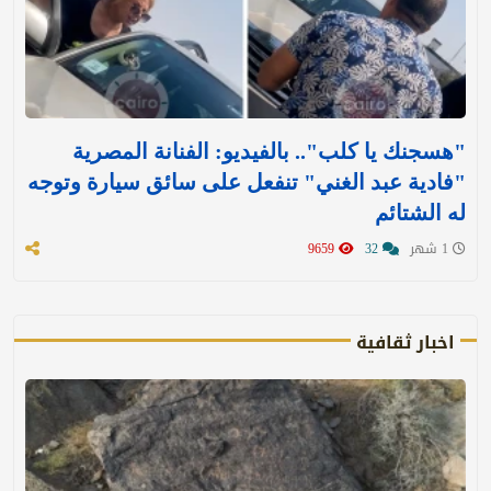
"هسجنك يا كلب".. بالفيديو: الفنانة المصرية
"فادية عبد الغني" تنفعل على سائق سيارة وتوجه
له الشتائم
1 شهر
32
9659
اخبار ثقافية