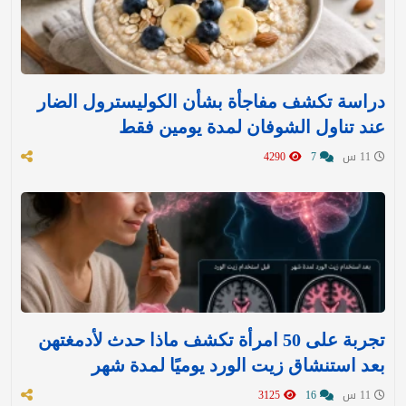
دراسة تكشف مفاجأة بشأن الكوليسترول الضار
عند تناول الشوفان لمدة يومين فقط
11 س
7
4290
تجربة على 50 امرأة تكشف ماذا حدث لأدمغتهن
بعد استنشاق زيت الورد يوميًا لمدة شهر
11 س
16
3125