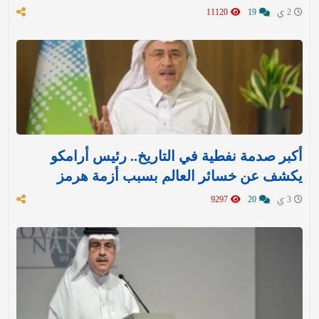
2 ي
19
11120
أكبر صدمة نفطية في التاريخ.. رئيس أرامكو
يكشف عن خسائر العالم بسبب أزمة هرمز
3 ي
20
9297