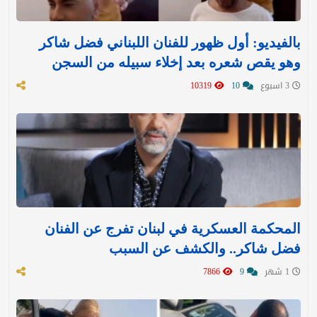
بالفيديو: أول ظهور للفنان اللبناني فضل شاكر
وهو يقص شعره بعد إخلاء سبيله من السجن
3 اسبوع
10
10319
المحكمة العسكرية في لبنان تفرج عن الفنان
فضل شاكر.. والكشف عن السبب
1 شهر
9
7866