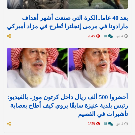
بعد 40 عاما..الكرة التي صنعت أشهر أهداف
مارادونا في مرمى إنجلترا تُطرح في مزاد أميركي
4 س
10
2045
أحضروا 500 ألف ريال داخل كرتون موز.. بالفيديو:
رئيس بلدية عنيزة سابقًا يروي كيف أطاح بعصابة
تأشيرات في القصيم
4 س
18
2859