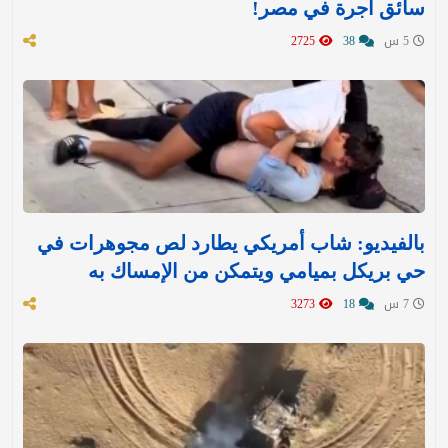
سائق أجرة في مصر!
5 س
38
2725
بالفيديو: شاب أمريكي يطارد لص مجوهرات في
حي بريكل بميامي ويتمكن من الإمساك به
7 س
18
3273