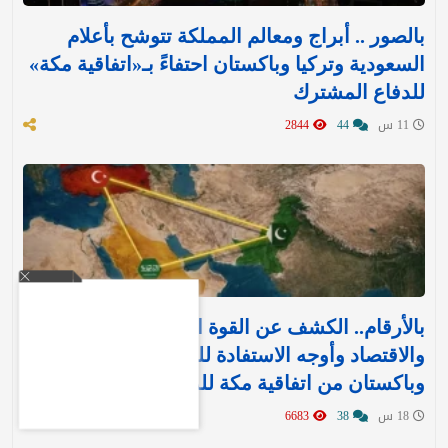
بالصور .. أبراج ومعالم المملكة تتوشح بأعلام
السعودية وتركيا وباكستان احتفاءً بـ«اتفاقية مكة»
للدفاع المشترك‬⁩ ‏
11 س
44
2844
بالأرقام.. الكشف عن القوة العسكرية والتسليح
والاقتصاد وأوجه الاستفادة للمملكة وتركيا
وباكستان من اتفاقية مكة للدفاع
18 س
38
6683