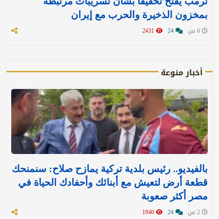
ترمب يفتح تحقيقًا بشأن تسريبات مرتبطة
بمخزون الذخيرة والحرب مع إيران
6 س
24
2431
أخبار منوعة
بالفيديو.. رئيس بلدية تركية يمازح صلاح: سنمنحك
قطعة أرض لتعيش مع أبنائك وأحفادك الحياة في
مصر أكثر صعوبة
2 س
24
1940