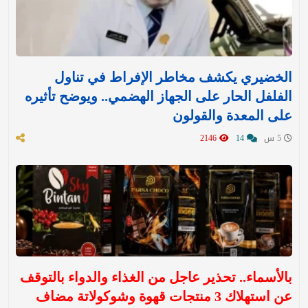
الخضيري يكشف مخاطر الإفراط في تناول
الفلفل الحار على الجهاز الهضمي.. ويوضح تأثيره
على المعدة والقولون
5 س
14
2146
بالأسماء.. تحذير عاجل من الغذاء والدواء بالتوقف
عن استهلاك 3 منتجات قهوة وشوكولاتة مضاف