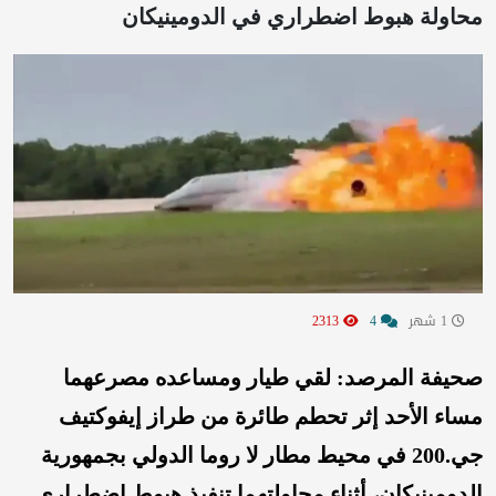
محاولة هبوط اضطراري في الدومينيكان
1 شهر
4
2313
صحيفة المرصد: لقي طيار ومساعده مصرعهما
مساء الأحد إثر تحطم طائرة من طراز إيفوكتيف
جي.200 في محيط مطار لا روما الدولي بجمهورية
الدومينيكان، أثناء محاولتهما تنفيذ هبوط اضطراري