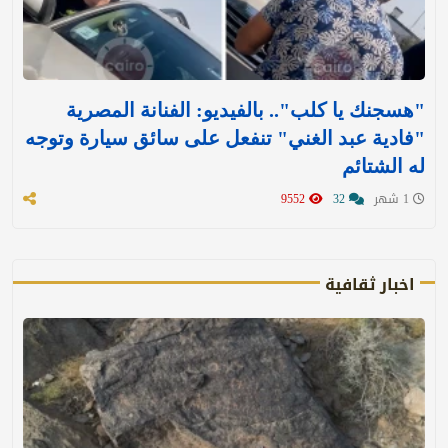
"هسجنك يا كلب".. بالفيديو: الفنانة المصرية
"فادية عبد الغني" تنفعل على سائق سيارة وتوجه
له الشتائم
1 شهر
32
9552
اخبار ثقافية