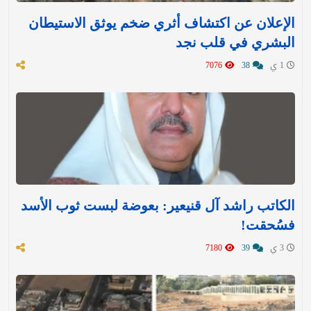
الإعلان عن اكتشاف أثري ضخم يوثق الاستيطان
البشري في قلب نجد
1 ي
38
7076
الكاتب راشد آل قنيعير: بعوضة لبست ثوب الأسد
فسُحقت!
3 ي
39
7180