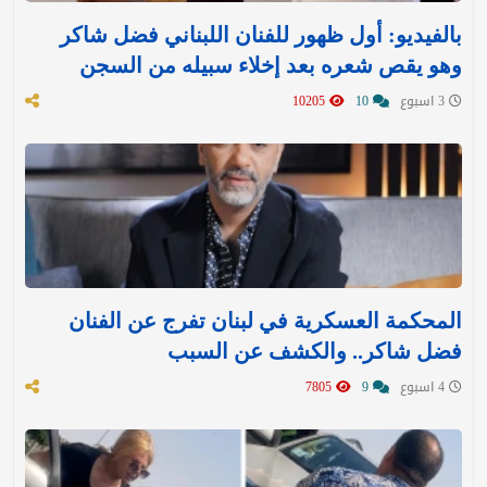
بالفيديو: أول ظهور للفنان اللبناني فضل شاكر
وهو يقص شعره بعد إخلاء سبيله من السجن
3 اسبوع
10
10205
المحكمة العسكرية في لبنان تفرج عن الفنان
فضل شاكر.. والكشف عن السبب
4 اسبوع
9
7805