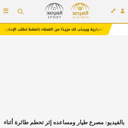
رية ويجذب لك مزيدًا من العملاء (اضغط لطلب الإعلان)
مفارش
إعلان
بالفيديو: مصرع طيار ومساعده إثر تحطم طائرة أثناء