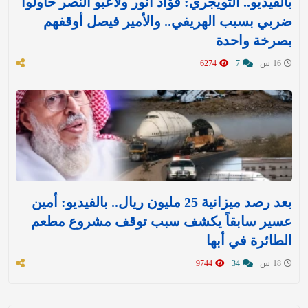
بالفيديو.. التويجري: فؤاد أنور ولاعبو النصر حاولوا
ضربي بسبب الهريفي.. والأمير فيصل أوقفهم
بصرخة واحدة
16 س
7
6274
بعد رصد ميزانية 25 مليون ريال.. بالفيديو: أمين
عسير سابقاً يكشف سبب توقف مشروع مطعم
الطائرة في أبها
18 س
34
9744