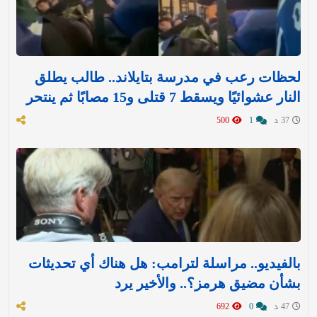
لحظات رعب في مدرسة بتايلاند.. طالب يطلق
النار عشوائيًا ويسقط 7 قتلى و15 مصابًا ثم ينتحر
37 د
1
500
بالفيديو.. مراسلة لترامب: هل هناك أي تحديثات
بشأن مضيق هرمز؟.. والأخير يرد
47 د
0
692