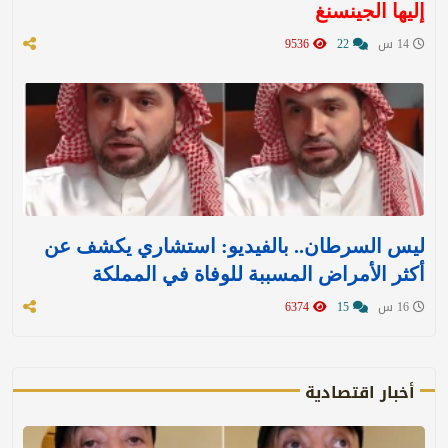
إليها الجينسنغ
14 س
22
9536
ليس السرطان.. بالفيديو: استشاري يكشف عن
أكثر الأمراض المسببة للوفاة في المملكة
16 س
15
6374
أخبار اقتصادية