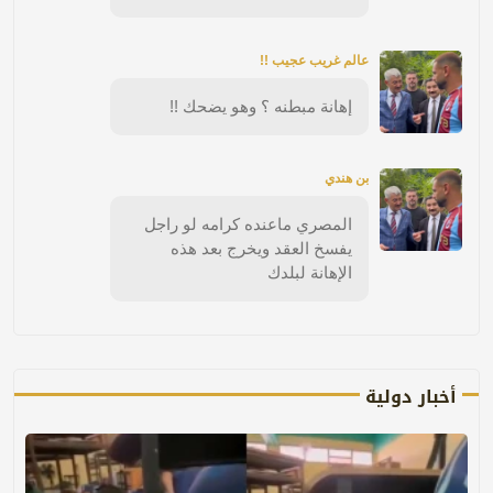
عالم غريب عجيب !!
إهانة مبطنه ؟ وهو يضحك !!
بن هندي
المصري ماعنده كرامه لو راجل
يفسخ العقد ويخرج بعد هذه
الإهانة لبلدك
أخبار دولية