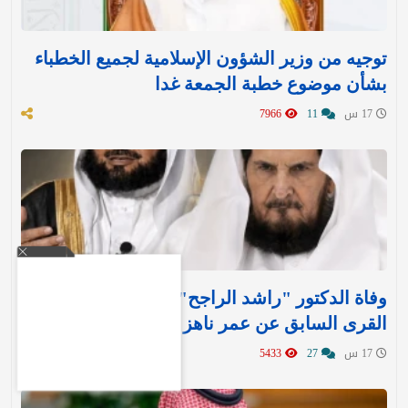
توجيه من وزير الشؤون الإسلامية لجميع الخطباء
بشأن موضوع خطبة الجمعة غدا
17 س
11
7966
وفاة الدكتور "راشد الراجح" مدير جامعة أم
القرى السابق عن عمر ناهز 85 عامًا
17 س
27
5433