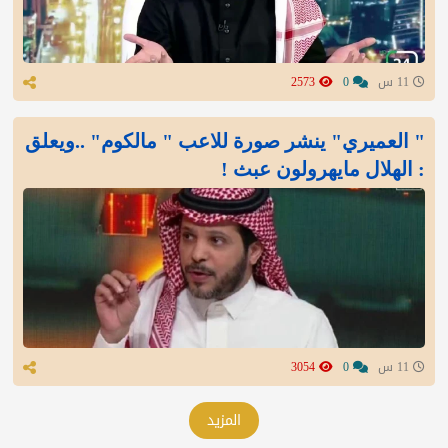
11 س
0
2573
" العميري" ينشر صورة للاعب " مالكوم" ..ويعلق
: الهلال مايهرولون عبث !
11 س
0
3054
المزيد