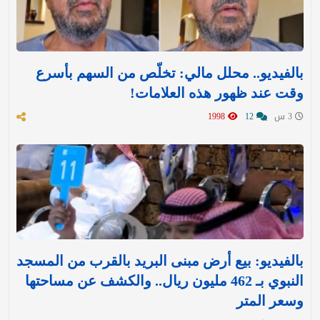
بالفيديو.. محلل مالي: تخلّص من السهم بأسرع
وقت عند ظهور هذه العلامات!
3 س
12
1998
بالفيديو: بيع أرض مبنى البريد بالقرب من المسجد
النبوي بـ 462 مليون ريال.. والكشف عن مساحتها
وسعر المتر