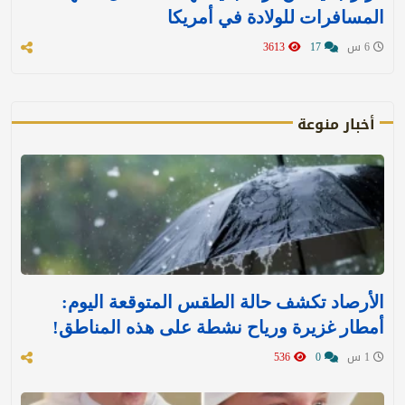
المسافرات للولادة في أمريكا
6 س
17
3613
أخبار منوعة
الأرصاد تكشف حالة الطقس المتوقعة اليوم:
أمطار غزيرة ورياح نشطة على هذه المناطق!
1 س
0
536