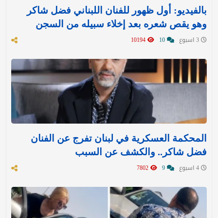
بالفيديو: أول ظهور للفنان اللبناني فضل شاكر
وهو يقص شعره بعد إخلاء سبيله من السجن
3 اسبوع
10
10194
المحكمة العسكرية في لبنان تفرج عن الفنان
فضل شاكر.. والكشف عن السبب
4 اسبوع
9
7802