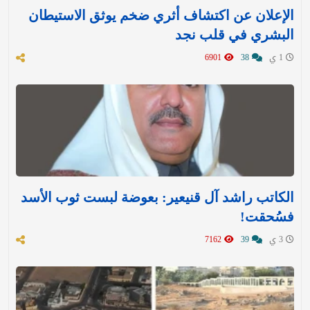
الإعلان عن اكتشاف أثري ضخم يوثق الاستيطان
البشري في قلب نجد
1 ي
38
6901
الكاتب راشد آل قنيعير: بعوضة لبست ثوب الأسد
فسُحقت!
3 ي
39
7162