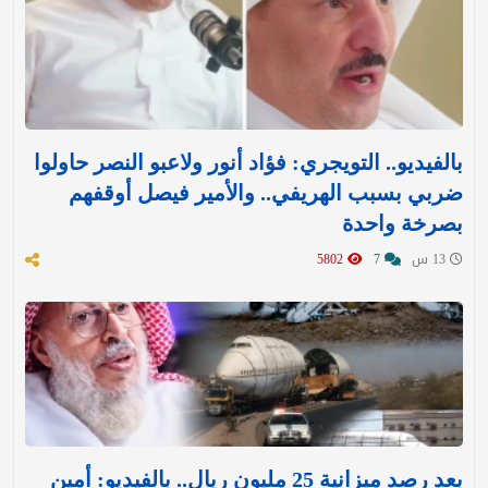
بالفيديو.. التويجري: فؤاد أنور ولاعبو النصر حاولوا
ضربي بسبب الهريفي.. والأمير فيصل أوقفهم
بصرخة واحدة
13 س
7
5802
بعد رصد ميزانية 25 مليون ريال.. بالفيديو: أمين