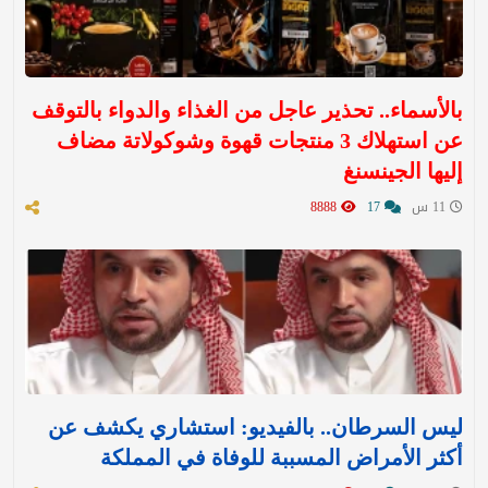
بالأسماء.. تحذير عاجل من الغذاء والدواء بالتوقف
عن استهلاك 3 منتجات قهوة وشوكولاتة مضاف
إليها الجينسنغ
11 س
17
8888
ليس السرطان.. بالفيديو: استشاري يكشف عن
أكثر الأمراض المسببة للوفاة في المملكة