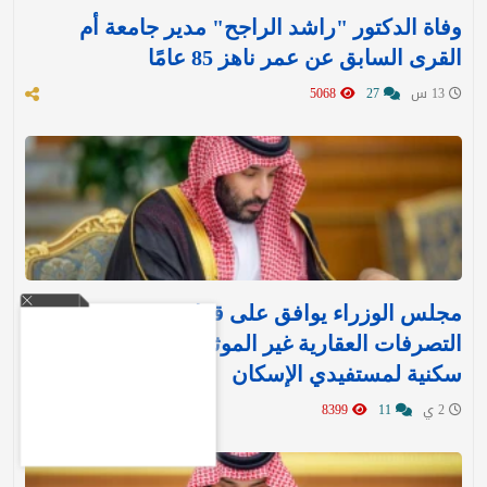
وفاة الدكتور "راشد الراجح" مدير جامعة أم
القرى السابق عن عمر ناهز 85 عامًا
13 س
27
5068
مجلس الوزراء يوافق على قرارين جديدين بشأن
التصرفات العقارية غير الموثقة وتنفيذ وحدات
سكنية لمستفيدي الإسكان
2 ي
11
8399