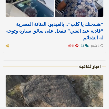
"هسجنك يا كلب".. بالفيديو: الفنانة المصرية
"فادية عبد الغني" تنفعل على سائق سيارة وتوجه
له الشتائم
1 شهر
32
9544
اخبار ثقافية