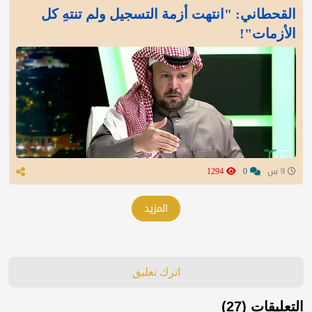
القحطاني: "انتهت أزمة التسجيل ولم تنتهِ كل
الأزمات"!
9 س
0
1294
المزيد
اترك تعليق
التعليقات (27)