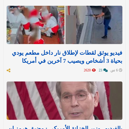
فيديو يوثق لقطات لإطلاق نار داخل مطعم يودي
بحياة 3 أشخاص ويصيب 7 آخرين في أمريكا
6 س
23
2620
بالفيديو.. وزير الخزانة الأمريكي : مضيق هرمز لن