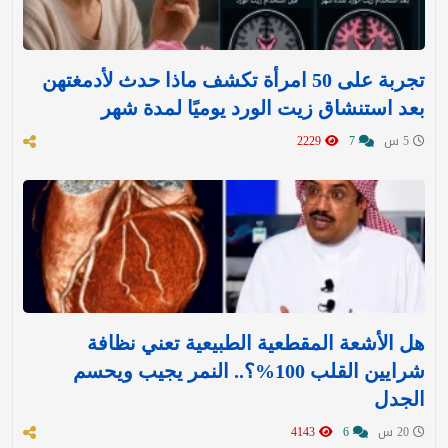
تجربة على 50 امرأة تكشف ماذا حدث لأدمغتهن
بعد استنشاق زيت الورد يوميًا لمدة شهر
5 س
7
2229
هل الأشعة المقطعية الطبيعية تعني نظافة
شرايين القلب 100%؟.. النمر يجيب ويحسم
الجدل
20 س
6
4143