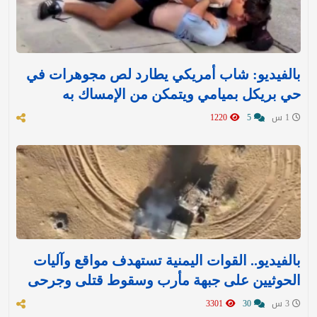
بالفيديو: شاب أمريكي يطارد لص مجوهرات في
حي بريكل بميامي ويتمكن من الإمساك به
1 س
5
1220
بالفيديو.. القوات اليمنية تستهدف مواقع وآليات
الحوثيين على جبهة مأرب وسقوط قتلى وجرحى
3 س
30
3301