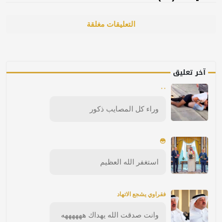
التعليقات مغلقة
آخر تعليق
٠٠
وراء كل المصايب ذكور
😳
استغفر الله العظيم
فقراوي يشجع الاتهاد
وانت صدقت الله يهداك ههههههه