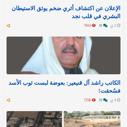
الإعلان عن اكتشاف أثري ضخم يوثق الاستيطان
البشري في قلب نجد
2 ي
38
7614
الكاتب راشد آل قنيعير: بعوضة لبست ثوب الأسد
فسُحقت!
4 ي
39
7256