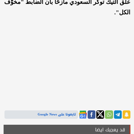
علّق التيك توكر السعودي مازحًا بأن الضابط "مخوّف
الكل".
تابعونا على Google News
قد يعجبك ايضا