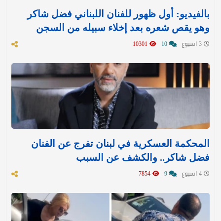
بالفيديو: أول ظهور للفنان اللبناني فضل شاكر
وهو يقص شعره بعد إخلاء سبيله من السجن
3 اسبوع
10
10301
المحكمة العسكرية في لبنان تفرج عن الفنان
فضل شاكر.. والكشف عن السبب
4 اسبوع
9
7854