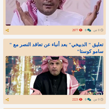
8 س
0
2077
تعليق " الدبيخي" بعد أنباء عن تعاقد النصر مع "
سامو كوستا"
9 س
0
2223