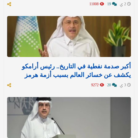
2 ي
19
11008
أكبر صدمة نفطية في التاريخ.. رئيس أرامكو
يكشف عن خسائر العالم بسبب أزمة هرمز
3 ي
20
9272