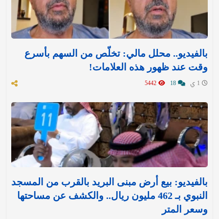
بالفيديو.. محلل مالي: تخلّص من السهم بأسرع
وقت عند ظهور هذه العلامات!
1 ي
18
5442
بالفيديو: بيع أرض مبنى البريد بالقرب من المسجد
النبوي بـ 462 مليون ريال.. والكشف عن مساحتها
وسعر المتر