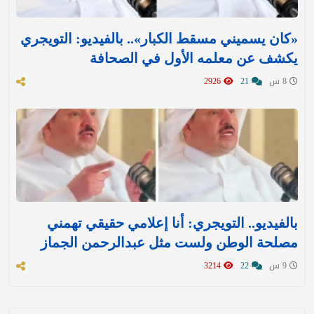
«كان يسميني مسقط الكبار».. بالفيديو: التويجري
يكشف عن معلمه الأول في الصحافة
8 س
21
2926
بالفيديو.. التويجري: أنا إعلامي حقيقي تهمني
مصلحة الوطن ولست مثل عبدالرحمن الجماز
9 س
22
3214