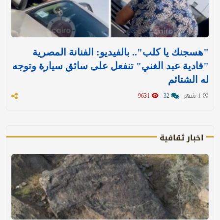
"هسجنك يا كلب".. بالفيديو: الفنانة المصرية
"فادية عبد الغني" تنفعل على سائق سيارة وتوجه
له الشتائم
1 شهر
32
9631
اخبار ثقافية