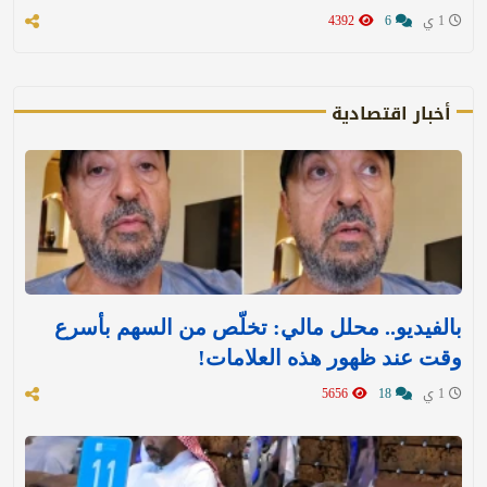
1 ي
6
4392
أخبار اقتصادية
بالفيديو.. محلل مالي: تخلّص من السهم بأسرع
وقت عند ظهور هذه العلامات!
1 ي
18
5656