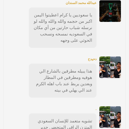
عبدالله محمد السندان
يا سعوديين يا كرام اعطيتوا اليمن
اكبر من حجمه والله والله والله لو
نرسله شباب حارتين من أي مكان
في السعوديه نمسحه ونسحب
الحوثي على وجهه
دحيدح
هذا يبيله مطرقين بالشارع الي
هوفيه ومطرقين في المطار
وبعدين يربط عند باب اهله الكرم
عند الي يهلي في بيته
.
تشويه متعمد للإنسان السعودي
المتزن الراقي المتحضر. جدير