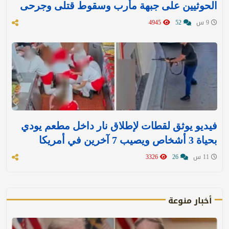
الحوثيين على جبهة مأرب وسقوط قتلى وجرحى
9 س
52
4945
فيديو يوثق لقطات لإطلاق نار داخل مطعم يودي
بحياة 3 أشخاص ويصيب 7 آخرين في أمريكا
11 س
26
3326
أخبار منوعة