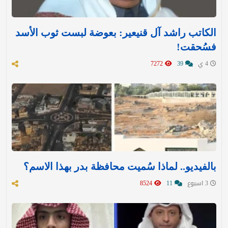
الكاتب راشد آل قنيعير: بعوضة لبست ثوب الأسد
فسُحقت!
4 ي
39
7272
بالفيديو.. لماذا سُميت محافظة بدر بهذا الاسم؟
3 اسبوع
11
8524