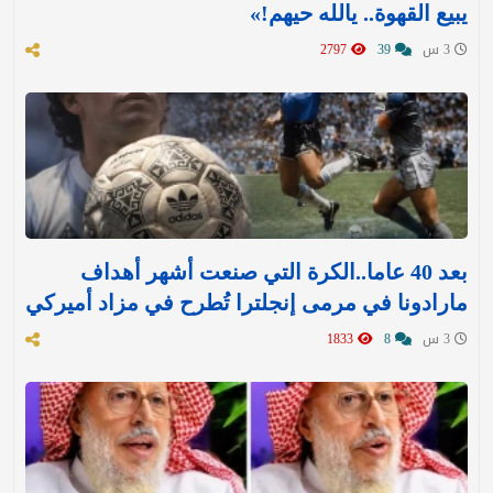
يبيع القهوة.. يالله حيهم!»
3 س
39
2797
بعد 40 عاما..الكرة التي صنعت أشهر أهداف
مارادونا في مرمى إنجلترا تُطرح في مزاد أميركي
3 س
8
1833