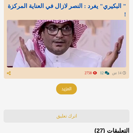
" البكيري" يغرد : النصر لازال في العناية المركزة
!
14 س
12
2758
المزيد
اترك تعليق
التعليقات (27)