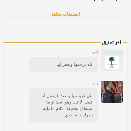
التعليقات مغلقة
آخر تعليق
ايمن
الله يرحمها ويغفر لها
زائر
مثل كريستيانو عندما يقول أنا
أفضل لاعب وهو أسيا او ما
أستطاع تحقيقا.. كلام ماعليه
جمرك خله يعدي..