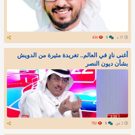
37 د
0
434
أغنى نادٍ في العالم.. تغريدة مثيرة من الدويش
بشأن ديون النصر
2 س
0
792