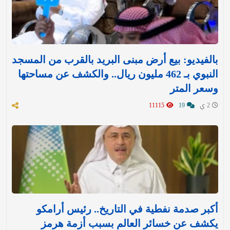
بالفيديو: بيع أرض مبنى البريد بالقرب من المسجد
النبوي بـ 462 مليون ريال.. والكشف عن مساحتها
وسعر المتر
2 ي
19
11115
أكبر صدمة نفطية في التاريخ.. رئيس أرامكو
يكشف عن خسائر العالم بسبب أزمة هرمز