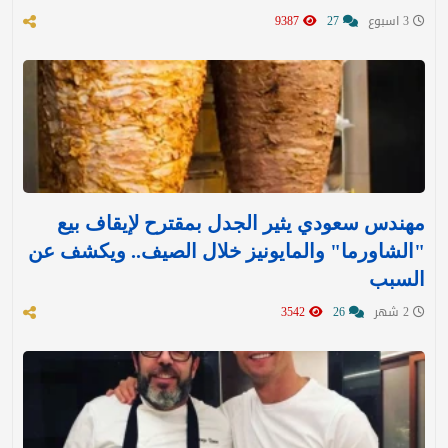
3 اسبوع
27
9387
مهندس سعودي يثير الجدل بمقترح لإيقاف بيع
"الشاورما" والمايونيز خلال الصيف.. ويكشف عن
السبب
2 شهر
26
3542