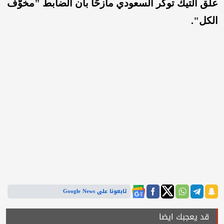
علّق التيك توكر السعودي مازحًا بأن الضابط "مخوّف
الكل".
تابعونا على Google News
قد يعجبك ايضا