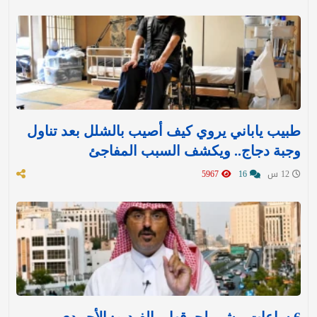
طبيب ياباني يروي كيف أصيب بالشلل بعد تناول
وجبة دجاج.. ويكشف السبب المفاجئ
12 س
16
5967
6 ساعات مشي لحرقها.. بالفيديو: الأحمدي