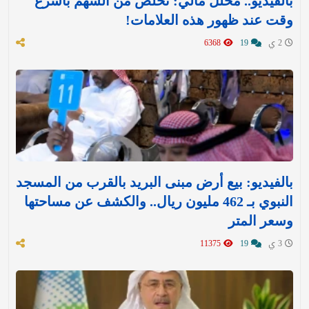
بالفيديو.. محلل مالي: تخلّص من السهم بأسرع
وقت عند ظهور هذه العلامات!
2 ي
19
6368
بالفيديو: بيع أرض مبنى البريد بالقرب من المسجد
النبوي بـ 462 مليون ريال.. والكشف عن مساحتها
وسعر المتر
3 ي
19
11375