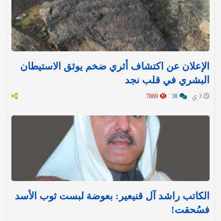
الإعلان عن اكتشاف أثري ضخم يوثق الاستيطان
البشري في قلب نجد
3 ي
38
7869
الكاتب راشد آل قنيعير: بعوضة لبست ثوب الأسد
فسُحقت!