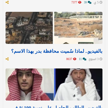
5 ي
39
7377
بالفيديو.. لماذا سُميت محافظة بدر بهذا الاسم؟
3 اسبوع
11
8637
بالفيديو.. الطالب الحاصل على نسبة 100% في