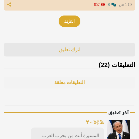
1 س
0
857
المزيد
اترك تعليق
التعليقات (22)
التعليقات مغلقة
آخر تعليق
𓋺 𓏏 𓅱 𓆄 𓅓
المسيرة أتت من بحرب العرب