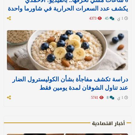
يكشف عدد السعرات الحرارية في شاورما واحدة
1 ي
45
4373
دراسة تكشف مفاجأة بشأن الكوليسترول الضار
عند تناول الشوفان لمدة يومين فقط
1 ي
8
5741
أخبار اقتصادية