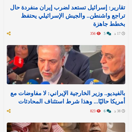
تقارير: إسرائيل تستعد لضرب إيران منفردة حال
تراجع واشنطن.. والجيش الإسرائيلي يحتفظ
بخطط جاهزة
17 د
5
356
بالفيديو.. وزير الخارجية الإيراني: لا مفاوضات مع
أمريكا حاليًا... وهذا شرط استئناف المحادثات
38 د
6
823