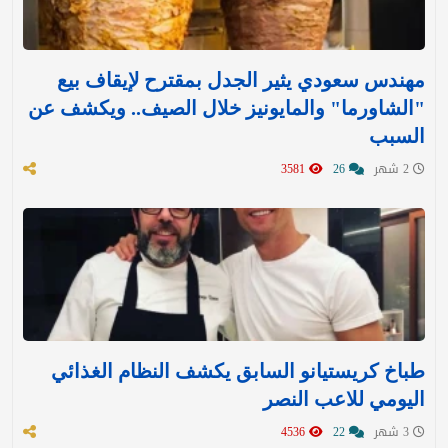
مهندس سعودي يثير الجدل بمقترح لإيقاف بيع
"الشاورما" والمايونيز خلال الصيف.. ويكشف عن
السبب
2 شهر
26
3581
طباخ كريستيانو السابق يكشف النظام الغذائي
اليومي للاعب النصر
3 شهر
22
4536