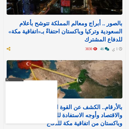
بالصور .. أبراج ومعالم المملكة تتوشح بأعلام
السعودية وتركيا وباكستان احتفاءً بـ«اتفاقية مكة»
للدفاع المشترك‬⁩ ‏
1 ي
46
3830
بالأرقام.. الكشف عن القوة العسكرية والتسليح
والاقتصاد وأوجه الاستفادة للمملكة وتركيا
وباكستان من اتفاقية مكة للدفاع