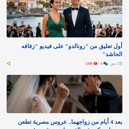
أول تعليق من "رونالدو" على فيديو "زفافه
الحاشد"
2 س
6
3396
بعد 4 أيام من زواجهما.. عروس مصرية تطعن