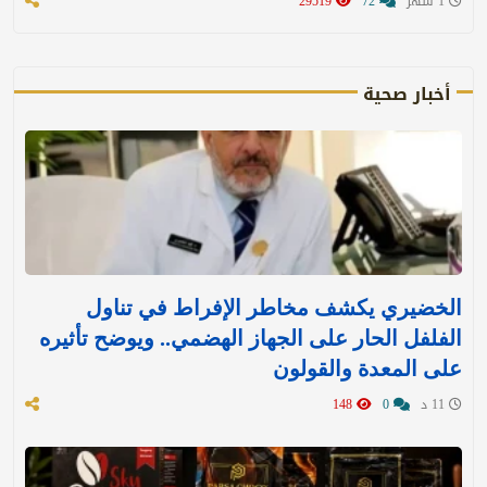
1 شهر
72
29519
أخبار صحية
الخضيري يكشف مخاطر الإفراط في تناول
الفلفل الحار على الجهاز الهضمي.. ويوضح تأثيره
على المعدة والقولون
11 د
0
148