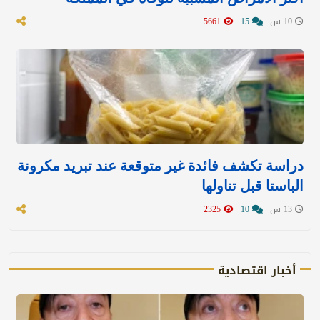
10 س
15
5661
دراسة تكشف فائدة غير متوقعة عند تبريد مكرونة
الباستا قبل تناولها
13 س
10
2325
أخبار اقتصادية