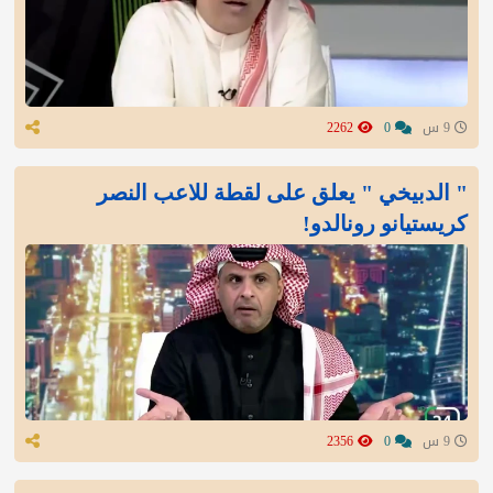
9 س
0
2262
" الدبيخي " يعلق على لقطة للاعب النصر
كريستيانو رونالدو!
9 س
0
2356