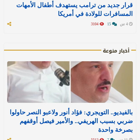
قرار جديد من ترامب يستهدف أطفال الأمهات
المسافرات للولادة في أمريكا
4 س
15
3104
أخبار منوعة
بالفيديو.. التويجري: فؤاد أنور ولاعبو النصر حاولوا
ضربي بسبب الهريفي.. والأمير فيصل أوقفهم
بصرخة واحدة
11 س
7
5512