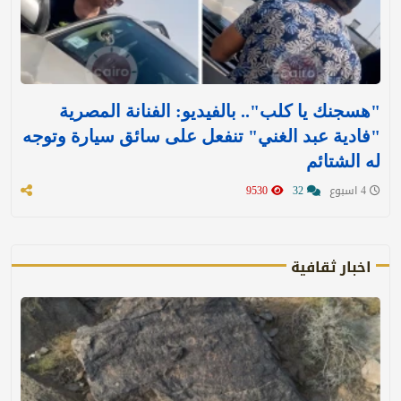
"هسجنك يا كلب".. بالفيديو: الفنانة المصرية
"فادية عبد الغني" تنفعل على سائق سيارة وتوجه
له الشتائم
4 اسبوع
32
9530
اخبار ثقافية