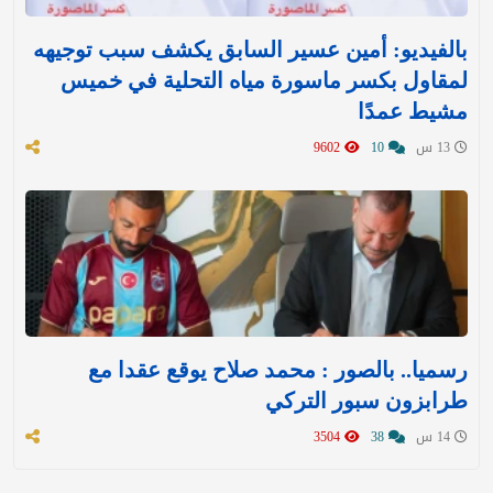
بالفيديو: أمين عسير السابق يكشف سبب توجيهه
لمقاول بكسر ماسورة مياه التحلية في خميس
مشيط عمدًا
13 س
10
9602
رسميا.. بالصور : محمد صلاح يوقع عقدا مع
طرابزون سبور التركي
14 س
38
3504