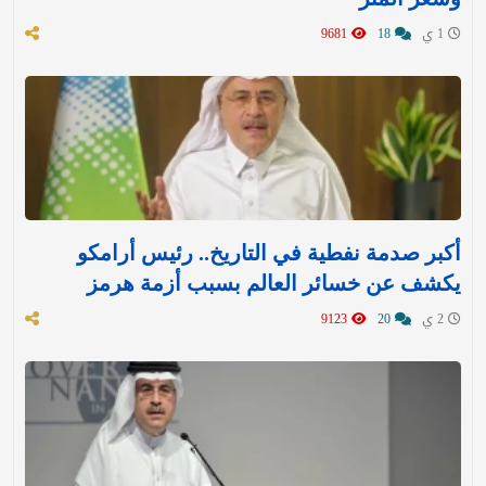
1 ي
18
9681
أكبر صدمة نفطية في التاريخ.. رئيس أرامكو
يكشف عن خسائر العالم بسبب أزمة هرمز
2 ي
20
9123