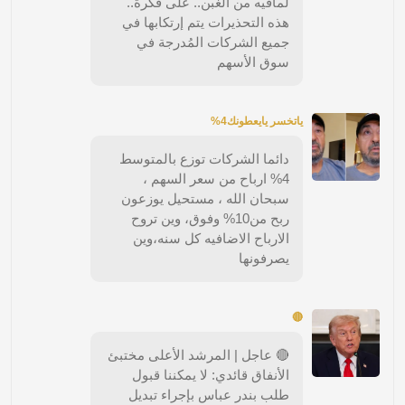
لماًفيه من الغبن.. على فكرة..
هذه التحذيرات يتم إرتكابها في
جميع الشركات المُدرجة في
سوق الأسهم
ياتخسر يايعطونك4%
دائما الشركات توزع بالمتوسط
4% ارباح من سعر السهم ،
سبحان الله ، مستحيل يوزعون
ربح من10% وفوق، وين تروح
الارباح الاضافيه كل سنه،وين
يصرفونها
🔴
🔴 عاجل | المرشد الأعلى مختبئ
الأنفاق قائدي: لا يمكننا قبول
طلب بندر عباس بإجراء تبديل