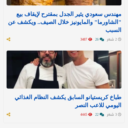
مهندس سعودي يثير الجدل بمقترح لإيقاف بيع
"الشاورما" والمايونيز خلال الصيف.. ويكشف عن
السبب
2 شهر
26
3487
طباخ كريستيانو السابق يكشف النظام الغذائي
اليومي للاعب النصر
3 شهر
22
4445