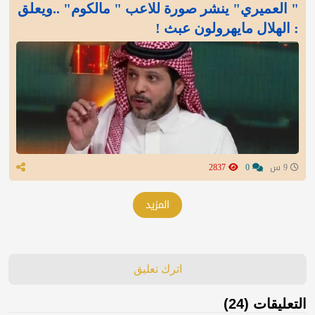
" العميري" ينشر صورة للاعب " مالكوم" ..ويعلق
: الهلال مايهرولون عبث !
9 س
0
2837
المزيد
اترك تعليق
التعليقات (24)