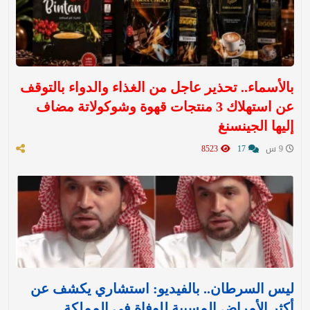
بالأسماء.. تحذير عاجل من الغذاء والدواء بالتوقف
عن استهلاك 3 منتجات قهوة وشوكولاتة مضاف
إليها الجينسنغ
9 س
17
8523
ليس السرطان.. بالفيديو: استشاري يكشف عن
أكثر الأمراض المسببة للوفاة في المملكة