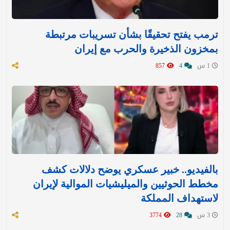
ترمب يفتح تحقيقًا بشأن تسريبات مرتبطة
بمخزون الذخيرة والحرب مع إيران
1 س
4
857
بالفيديو.. خبير عسكري يوضح دلالات كشف
مخطط الحوثيين والميليشيات الموالية لإيران
لاستهداف المملكة
3 س
28
3774