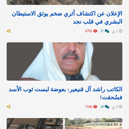
الإعلان عن اكتشاف أثري ضخم يوثق الاستيطان
البشري في قلب نجد
1 ي
37
6791
الكاتب راشد آل قنيعير: بعوضة لبست ثوب الأسد
فسُحقت!
3 ي
39
7160