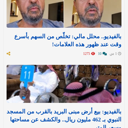
بالفيديو.. محلل مالي: تخلّص من السهم بأسرع
وقت عند ظهور هذه العلامات!
1 س
10
1275
بالفيديو: بيع أرض مبنى البريد بالقرب من المسجد
النبوي بـ 462 مليون ريال.. والكشف عن مساحتها
وسعر المتر