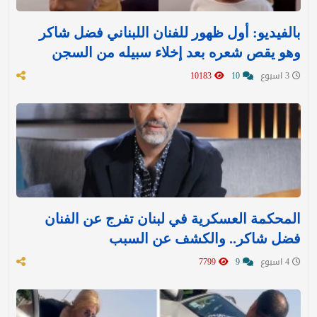
بالفيديو: أول ظهور للفنان اللبناني فضل شاكر
وهو يقص شعره بعد إخلاء سبيله من السجن
3 اسبوع
10
10183
المحكمة العسكرية في لبنان تفرج عن الفنان
فضل شاكر.. والكشف عن السبب
4 اسبوع
9
7799