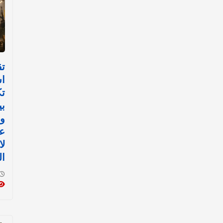
تق
اس
تك
بي
وم
عر
ل
ال