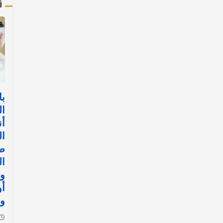
أ
با
ال
أن
ال
ض
ال
وا
أ
وا