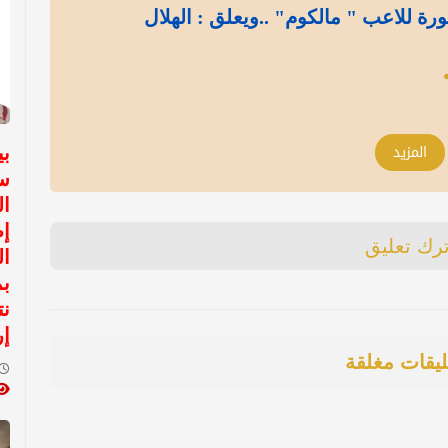
ة للاعب " مالكوم" ..ويعلق : الهلال
المزيد
سع
ال
ترك تعليق
ال
بم
نت
إر
ليقات مغلقة