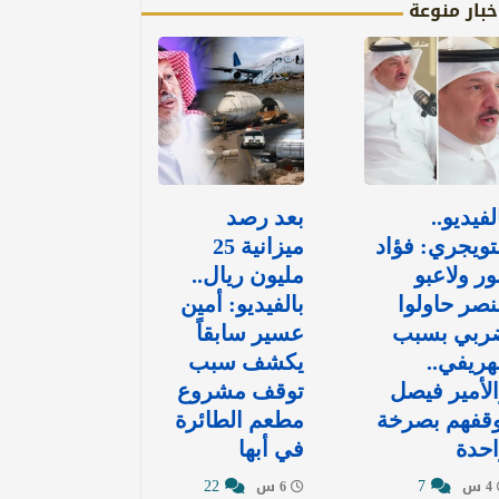
خبار منوعة
لفيديو..
بعد رصد
تويجري: فؤاد
ميزانية 25
ور ولاعبو
مليون ريال..
نصر حاولوا
بالفيديو: أمين
ربي بسبب
عسير سابقاً
هريفي..
يكشف سبب
لأمير فيصل
توقف مشروع
وقفهم بصرخة
مطعم الطائرة
حدة
في أبها
22
7
4 س
6 س