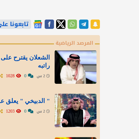
تابعونا على gle News
المرصد الرياضية
الشعلان يقترح على 
راتبه
1028
0
2 س
" الدبيخي " يعلق عل
1203
0
2 س