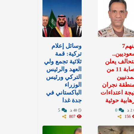
بينهم7
وسائل إعلام
وديين..
تركية: قمة
تحالف يعلن
ثلاثية تجمع ولي
إصابة 11 من
العهد والرئيس
مدنيين
التركي ورئيس
نطقة نجران
الوزراء
يجة اعتداءات
الباكستاني في
هابية حوثية
جدة غدا
5
0
2 د
40 د
807
156