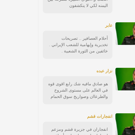
اليمنه لكي لا ينكشفون
عابر
أحلام العصافير .. تصريحات
تخديرية وإيهامية للشعب الإيراني .
خائفين من الثورة الشعبية .
نزار عبده
هو صادق مافيه شك رابع اقوى قوه
في العالم على مستوى الشروخ
والطرعاان وصواريخ سوق الحمام
انفجارات قشم
انفجاران في جزيرة قشم ومزعم