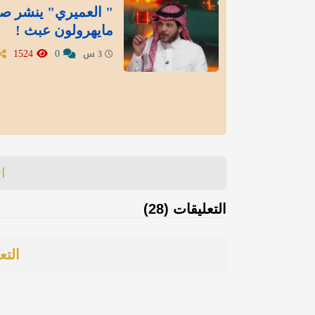
" العميري" ينشر صور
مايهرولون عبث !
1524
0
3 س
ا
التعليقات (28)
التع