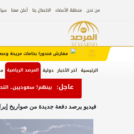
من نحن
منطقة الأعضاء
الاتصال بنا
أعلن معنا
سيا
إعلان
ب الإعلان)
مفارش فندورا بخامات مريحة وعصرية م
المرصد الرياضية
الرئيسية
آخر الأخبار
دولية
من
عاجل:
بينهم7 سعوديين.. التحالف يعلن إصابة 11 من المدنيين بمنطقة نجران نتيجة اعتداءات إرهابية حوثية
فيديو يرصد دفعة جديدة من صواريخ إيرا