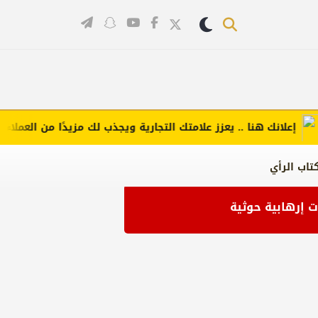
لانك هنا .. يعزز علامتك التجارية ويجذب لك مزيدًا من العملاء (اضغط
تاب الرأي