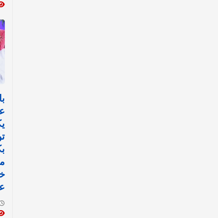
با
ع
ي
تو
ب
مي
خ
عم