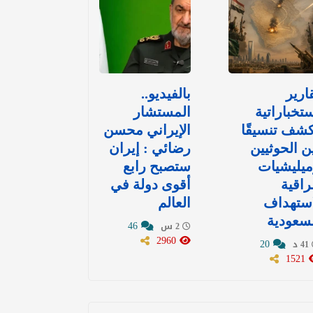
ارير
بالفيديو..
تخباراتية
المستشار
شف تنسيقًا
الإيراني محسن
ن الحوثيين
رضائي : إيران
يليشيات
ستصبح رابع
اقية
أقوى دولة في
استهداف
العالم
سعودية
46
2 س
2960
20
41 د
1521