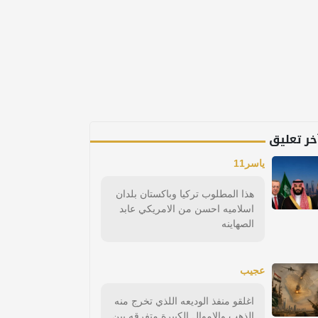
خر تعليق
ياسر11
هذا المطلوب تركيا وباكستان بلدان
اسلاميه احسن من الامريكي عابد
الصهاينه
عجيب
اغلقو منفذ الوديعه اللذي تخرج منه
الذهب والاموال الكبيرة متفرقه بين