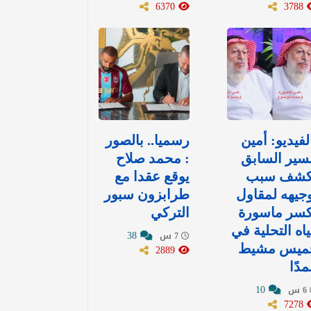
6370
3788
لفيديو: أمين
رسميا.. بالصور
سير السابق
: محمد صلاح
كشف سبب
يوقع عقدا مع
جيهه لمقاول
طرابزون سبور
كسر ماسورة
التركي
اه التحلية في
38
7 س
ميس مشيط
2889
دًا
10
6 س
7278