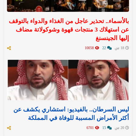
بالأسماء.. تحذير عاجل من الغذاء والدواء بالتوقف
عن استهلاك 3 منتجات قهوة وشوكولاتة مضاف
إليها الجينسنغ
18 س
22
10058
ليس السرطان.. بالفيديو: استشاري يكشف عن
أكثر الأمراض المسببة للوفاة في المملكة
20 س
15
6701