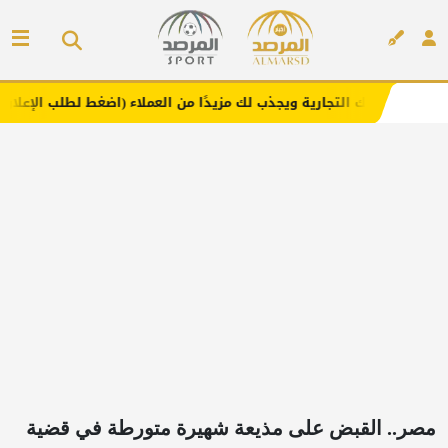
جارية ويجذب لك مزيدًا من العملاء (اضغط لطلب الإعلان)
مفا
إعلان
مصر.. القبض على مذيعة شهيرة متورطة في قضية