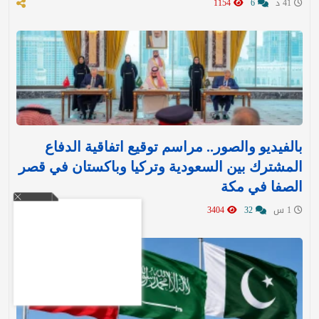
41 د
6
1154
بالفيديو والصور.. مراسم توقيع اتفاقية الدفاع
المشترك بين السعودية وتركيا وباكستان في قصر
الصفا في مكة
1 س
32
3404