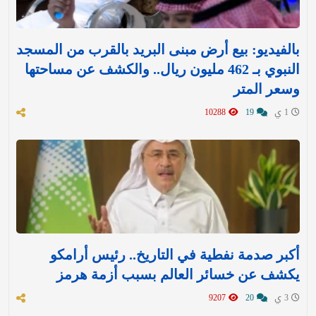
بالفيديو: بيع أرض مبنى البريد بالقرب من المسجد
النبوي بـ 462 مليون ريال.. والكشف عن مساحتها
وسعر المتر
1 ي
19
10288
أكبر صدمة نفطية في التاريخ.. رئيس أرامكو
يكشف عن خسائر العالم بسبب أزمة هرمز
3 ي
20
9207