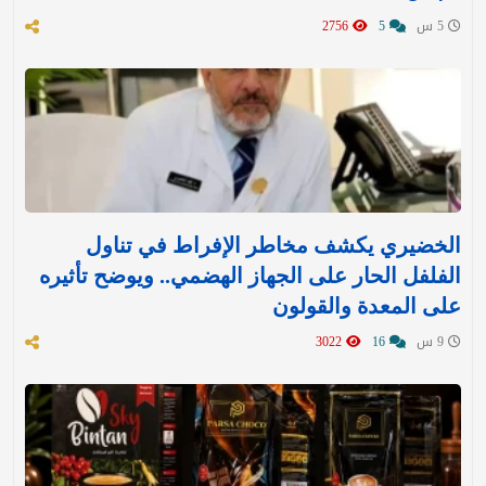
5 س
5
2756
الخضيري يكشف مخاطر الإفراط في تناول
الفلفل الحار على الجهاز الهضمي.. ويوضح تأثيره
على المعدة والقولون
9 س
16
3022