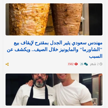
مهندس سعودي يثير الجدل بمقترح لإيقاف بيع
"الشاورما" والمايونيز خلال الصيف.. ويكشف عن
السبب
2 شهر
26
3502