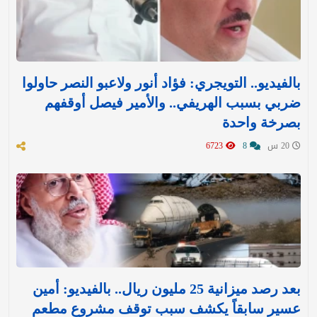
بالفيديو.. التويجري: فؤاد أنور ولاعبو النصر حاولوا
ضربي بسبب الهريفي.. والأمير فيصل أوقفهم
بصرخة واحدة
20 س
8
6723
بعد رصد ميزانية 25 مليون ريال.. بالفيديو: أمين
عسير سابقاً يكشف سبب توقف مشروع مطعم