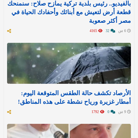
بالفيديو.. رئيس بلدية تركية يمازح صلاح: سنمنحك
قطعة أرض لتعيش مع أبنائك وأحفادك الحياة في
مصر أكثر صعوبة
6 س
32
4165
الأرصاد تكشف حالة الطقس المتوقعة اليوم:
أمطار غزيرة ورياح نشطة على هذه المناطق!
9 س
0
1792