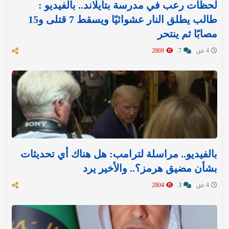
لحظات رعب في مدرسة بتايلاند.. بالفيديو :
طالب يطلق النار عشوائيًا ويسقط 7 قتلى و15
مصابًا ثم ينتحر
4 س
7
2869
بالفيديو.. مراسلة لترامب: هل هناك أي تحديثات
بشأن مضيق هرمز؟.. والأخير يرد
4 س
3
2804