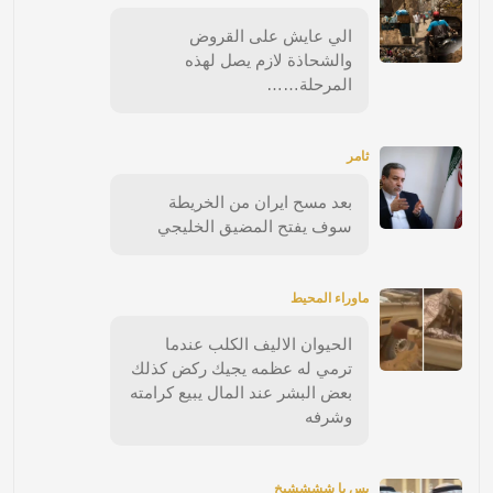
الي عايش على القروض
والشحاذة لازم يصل لهذه
المرحلة……
ثامر
بعد مسح ايران من الخريطة
سوف يفتح المضيق الخليجي
ماوراء المحيط
الحيوان الاليف الكلب عندما
ترمي له عظمه يجيك ركض كذلك
بعض البشر عند المال يبيع كرامته
وشرفه
بس يا ششششيخ