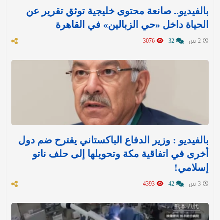
بالفيديو.. صانعة محتوى خليجية توثق تقرير عن
الحياة داخل «حي الزبالين» في القاهرة
2 س
32
3076
بالفيديو : وزير الدفاع الباكستاني يقترح ضم دول
أخرى في اتفاقية مكة وتحويلها إلى حلف ناتو
إسلامي!
3 س
42
4393