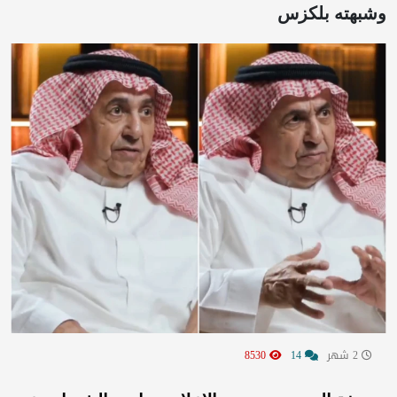
وشبهته بلكزس
2 شهر
14
8530