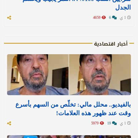
الجدل
1 ي
6
4659
أخبار اقتصادية
بالفيديو.. محلل مالي: تخلّص من السهم بأسرع
وقت عند ظهور هذه العلامات!
1 ي
19
5979