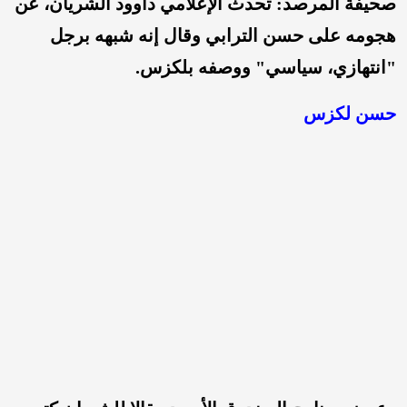
صحيفة المرصد: تحدث الإعلامي داوود الشريان، عن
هجومه على حسن الترابي وقال إنه شبهه برجل
"انتهازي، سياسي" ووصفه بلكزس.
حسن لكزس