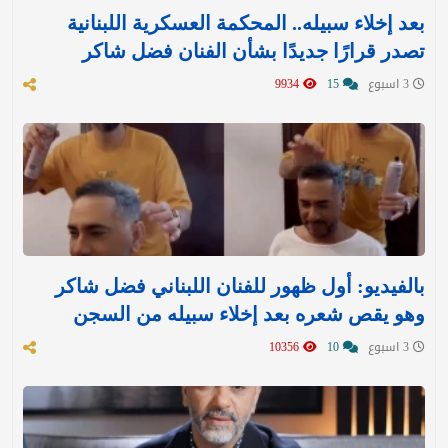
بعد إخلاء سبيله.. المحكمة العسكرية اللبنانية
تصدر قرارًا جديدًا بشأن الفنان فضل شاكر
3 اسبوع
15
9934
بالفيديو: أول ظهور للفنان اللبناني فضل شاكر
وهو يقص شعره بعد إخلاء سبيله من السجن
3 اسبوع
10
10356