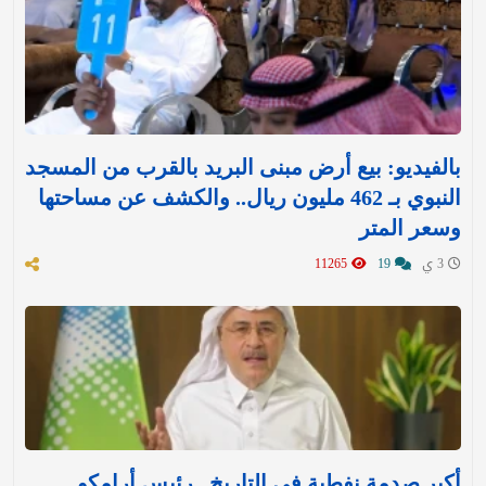
بالفيديو: بيع أرض مبنى البريد بالقرب من المسجد
النبوي بـ 462 مليون ريال.. والكشف عن مساحتها
وسعر المتر
3 ي
19
11265
أكبر صدمة نفطية في التاريخ.. رئيس أرامكو