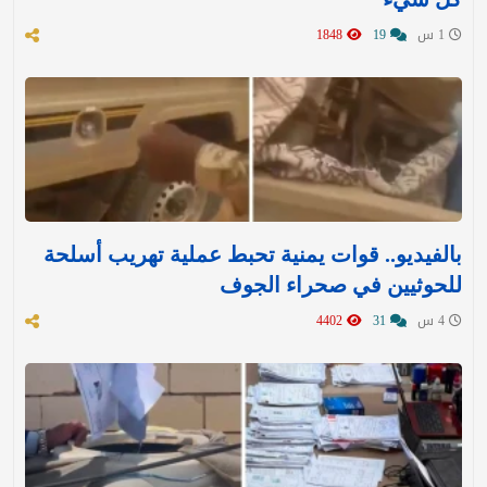
1 س
19
1848
بالفيديو.. قوات يمنية تحبط عملية تهريب أسلحة
للحوثيين في صحراء الجوف
4 س
31
4402