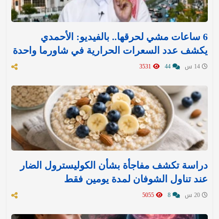
6 ساعات مشي لحرقها.. بالفيديو: الأحمدي
يكشف عدد السعرات الحرارية في شاورما واحدة
14 س
44
3531
دراسة تكشف مفاجأة بشأن الكوليسترول الضار
عند تناول الشوفان لمدة يومين فقط
20 س
8
5055