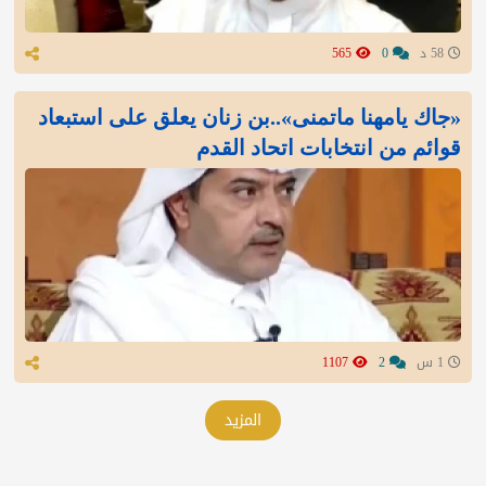
58 د
0
565
«جاك يامهنا ماتمنى»..بن زنان يعلق على استبعاد
قوائم من انتخابات اتحاد القدم
1 س
2
1107
المزيد