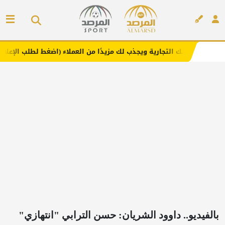
تجارية ويجذب لك مزيدًا من العملاء (اضغط لطلب الإعلان)
مف
إعلان
بالفيديو.. داوود الشريان: حسن الترابي "انتهازي"