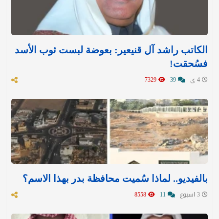
الكاتب راشد آل قنيعير: بعوضة لبست ثوب الأسد
فسُحقت!
4 ي
39
7329
بالفيديو.. لماذا سُميت محافظة بدر بهذا الاسم؟
3 اسبوع
11
8558