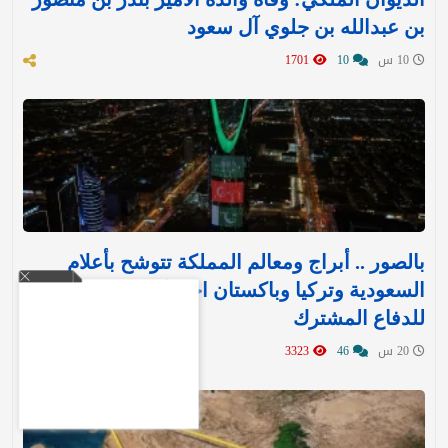
بن عبدالله بن جلوي آل سعود
10 س
10
1701
بالصور .. أبراج ومعالم المملكة تتوشح بأعلام
السعودية وتركيا وباكستان احتفاءً بـ«اتفاقية مكة»
للدفاع المشترك‬⁩ ‏
20 س
46
3323