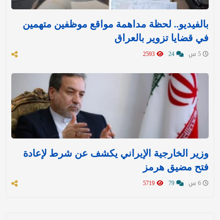
بالفيديو.. لحظة مداهمة مواقع موظفين متهمين
في قضايا تزوير بالعراق
5 س
24
2593
وزير الخارجية الإيراني يكشف عن شرط لإعادة
فتح مضيق هرمز
6 س
79
5719