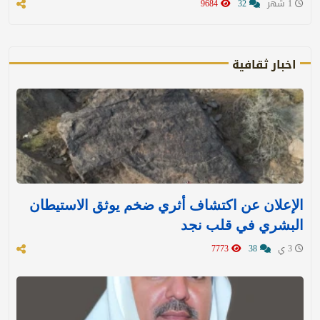
1 شهر
32
9684
اخبار ثقافية
الإعلان عن اكتشاف أثري ضخم يوثق الاستيطان
البشري في قلب نجد
3 ي
38
7773