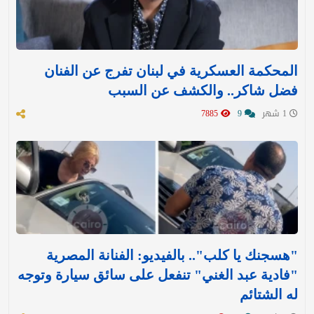
المحكمة العسكرية في لبنان تفرج عن الفنان
فضل شاكر.. والكشف عن السبب
1 شهر
9
7885
"هسجنك يا كلب".. بالفيديو: الفنانة المصرية
"فادية عبد الغني" تنفعل على سائق سيارة وتوجه
له الشتائم