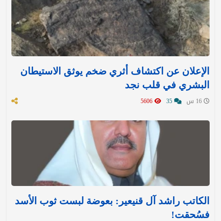
الإعلان عن اكتشاف أثري ضخم يوثق الاستيطان
البشري في قلب نجد
16 س
35
5606
الكاتب راشد آل قنيعير: بعوضة لبست ثوب الأسد
فسُحقت!