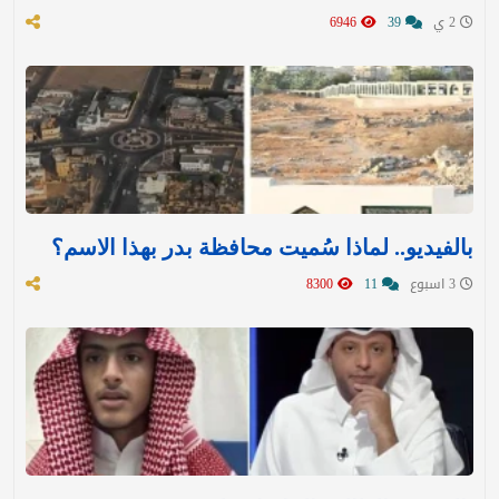
2 ي
39
6946
بالفيديو.. لماذا سُميت محافظة بدر بهذا الاسم؟
3 اسبوع
11
8300