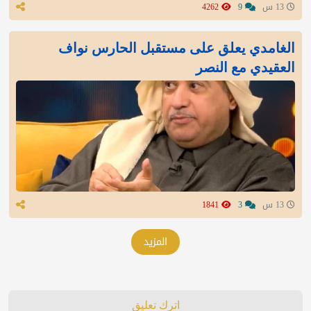
13 س
9
4262
الغامدي يعلق على مستقبل الحارس نواف
العقيدي مع النصر
13 س
3
1841
المزيد
اترك تعليق