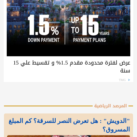
عرض لفترة محدودة مقدم 1.5% و تقسيط علي 15
سنة
TMG
المرصد الرياضية
"الدويش" : هل تعرض النصر للسرقة؟ كم المبلغ
المسروق؟