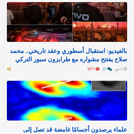
بالفيديو: استقبال أسطوري وعقد تاريخي.. محمد
صلاح يفتتح مشواره مع طرابزون سبور التركي
5 س
25
3877
علماء يرصدون أجسامًا غامضة قد تصل إلى