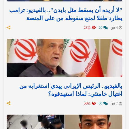
"لا أريده أن يسقط مثل بايدن".. بالفيديو: ترامب
يطارد طفلا لمنع سقوطه من على المنصة
4 س
20
2311
بالفيديو.. الرئيس الإيراني يبدي استغرابه من
اغتيال خامنئي: لماذا استهدفوه؟
7 س
60
5061