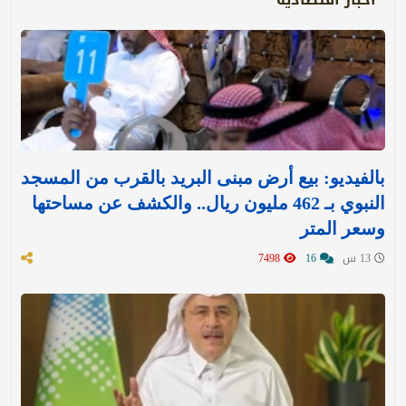
بالفيديو: بيع أرض مبنى البريد بالقرب من المسجد
النبوي بـ 462 مليون ريال.. والكشف عن مساحتها
وسعر المتر
13 س
16
7498