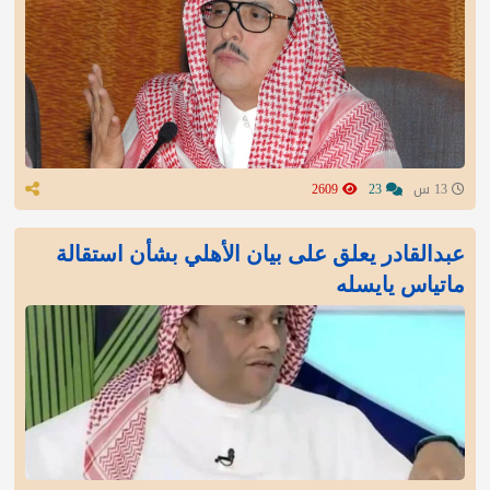
13 س
23
2609
عبدالقادر يعلق على بيان الأهلي بشأن استقالة
ماتياس يايسله