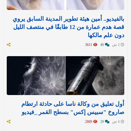
بالفيديو.. أمين هيئة تطوير المدينة السابق يروي
قصة هدم عمارة من 12 طابقًا في منتصف الليل
دون علم مالكها
2 س
40
3611
أول تعليق من وكالة ناسا على حادثة ارتطام
صاروخ "سبيس إكس" بسطح القمر _فيديو
4 س
29
2889