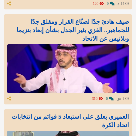
14 د
0
126
صيف هادئ جدًا لصنّاع القرار ومقلق جدًا
للجماهير.. الفزي يثير الجدل بشأن إبعاد بنزيما
وبلانيس عن الاتحاد
1 س
0
316
العميري يعلق على استبعاد 5 قوائم من انتخابات
اتحاد الكرة