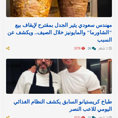
مهندس سعودي يثير الجدل بمقترح لإيقاف بيع
"الشاورما" والمايونيز خلال الصيف.. ويكشف عن
السبب
2 شهر
26
3579
طباخ كريستيانو السابق يكشف النظام الغذائي
اليومي للاعب النصر
3 شهر
22
4532