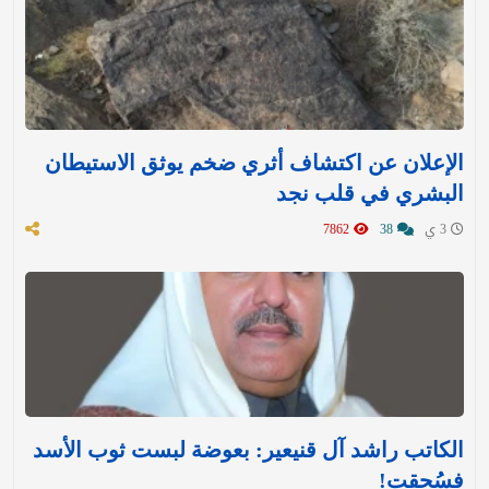
الإعلان عن اكتشاف أثري ضخم يوثق الاستيطان
البشري في قلب نجد
3 ي
38
7862
الكاتب راشد آل قنيعير: بعوضة لبست ثوب الأسد
فسُحقت!