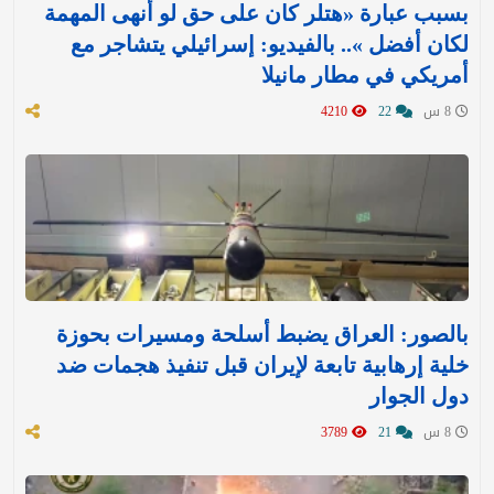
بسبب عبارة «هتلر كان على حق لو أنهى المهمة
لكان أفضل ».. بالفيديو: إسرائيلي يتشاجر مع
أمريكي في مطار مانيلا
8 س
22
4210
بالصور: العراق يضبط أسلحة ومسيرات بحوزة
خلية إرهابية تابعة لإيران قبل تنفيذ هجمات ضد
دول الجوار
8 س
21
3789