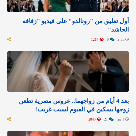
أول تعليق من "رونالدو" على فيديو "زفافه
الحاشد"
35 د
0
1214
بعد 4 أيام من زواجهما.. عروس مصرية تطعن
زوجها بسكين في الفيوم لسبب غريب!
1 س
21
2845