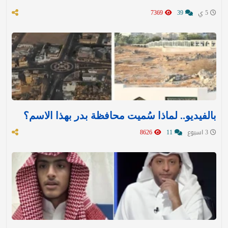
5 ي
39
7369
بالفيديو.. لماذا سُميت محافظة بدر بهذا الاسم؟
3 اسبوع
11
8626