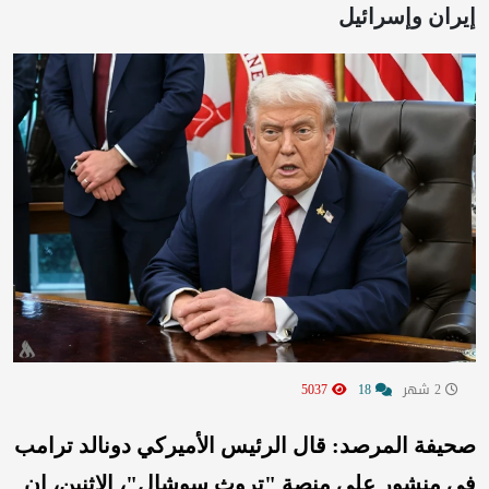
إيران وإسرائيل
2 شهر
18
5037
صحيفة المرصد: قال الرئيس الأميركي ⁠دونالد ترامب
في منشور على منصة "تروث سوشال"، الاثنين، ‌إن