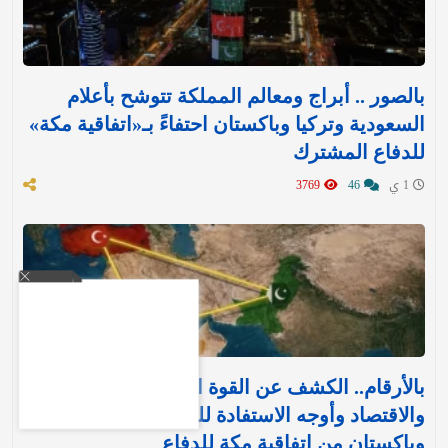
بالصور .. أبراج ومعالم المملكة تتوشح بأعلام
السعودية وتركيا وباكستان احتفاءً بـ«اتفاقية مكة»
للدفاع المشترك‬⁩ ‏
1 ي
46
3769
بالأرقام.. الكشف عن القوة العسكرية والتسليح
والاقتصاد وأوجه الاستفادة للمملكة وتركيا
وباكستان من اتفاقية مكة للدفاع