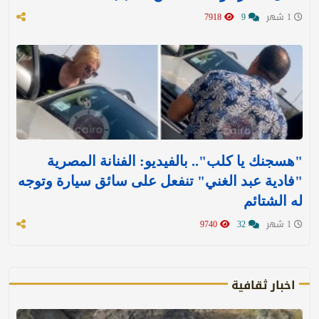
1 شهر
9
7918
"هسجنك يا كلب".. بالفيديو: الفنانة المصرية
"فادية عبد الغني" تنفعل على سائق سيارة وتوجه
له الشتائم
1 شهر
32
9740
اخبار ثقافية