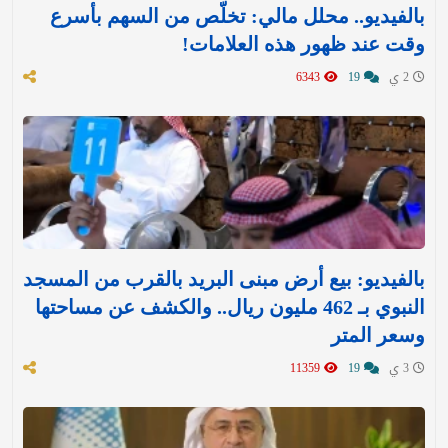
بالفيديو.. محلل مالي: تخلّص من السهم بأسرع
وقت عند ظهور هذه العلامات!
2 ي
19
6343
بالفيديو: بيع أرض مبنى البريد بالقرب من المسجد
النبوي بـ 462 مليون ريال.. والكشف عن مساحتها
وسعر المتر
3 ي
19
11359