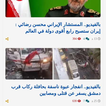
بالفيديو.. المستشار الإيراني محسن رضائي :
إيران ستصبح رابع أقوى دولة في العالم
13 د
4
394
بالفيديو.. انفجار عبوة ناسفة بحافلة ركاب قرب
دمشق يسفر عن قتلى ومصابين
25 د
7
639