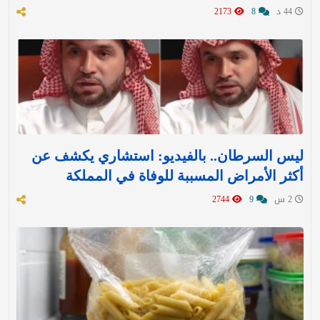
44 د
8
2173
ليس السرطان.. بالفيديو: استشاري يكشف عن
أكثر الأمراض المسببة للوفاة في المملكة
2 س
9
2744