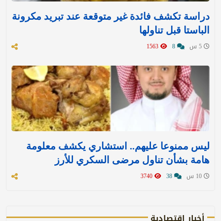
دراسة تكشف فائدة غير متوقعة عند تبريد مكرونة
الباستا قبل تناولها
5 س
8
1563
ليس ممنوعا عليهم.. استشاري يكشف معلومة
هامة بشأن تناول مرضى السكري للأرز
10 س
38
3740
أخبار اقتصادية