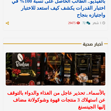
بالفيديو.. الطالب الحاصل على نسبة 100% في
اختبار القدرات يكشف كيف استعد للاختبار
واجتيازه بنجاح
1 شهر
72
29475
أخبار صحية
بالأسماء.. تحذير عاجل من الغذاء والدواء بالتوقف
عن استهلاك 3 منتجات قهوة وشوكولاتة مضاف
إليها الجينسنغ