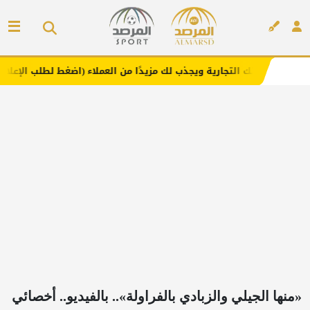
ك التجارية ويجذب لك مزيدًا من العملاء (اضغط لطلب الإعلان)
مفار
إعلان
«منها الجيلي والزبادي بالفراولة».. بالفيديو.. أخصائي