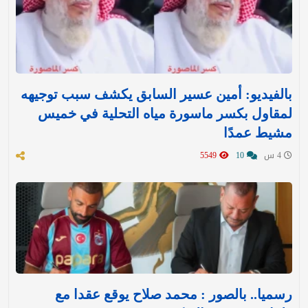
بالفيديو: أمين عسير السابق يكشف سبب توجيهه
لمقاول بكسر ماسورة مياه التحلية في خميس
مشيط عمدًا
4 س
10
5549
رسميا.. بالصور : محمد صلاح يوقع عقدا مع