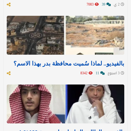
2 ي
39
7083
بالفيديو.. لماذا سُميت محافظة بدر بهذا الاسم؟
3 اسبوع
11
8342