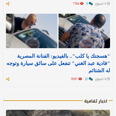
4 اسبوع
9
7784
"هسجنك يا كلب".. بالفيديو: الفنانة المصرية
"فادية عبد الغني" تنفعل على سائق سيارة وتوجه
له الشتائم
4 اسبوع
32
9507
اخبار ثقافية