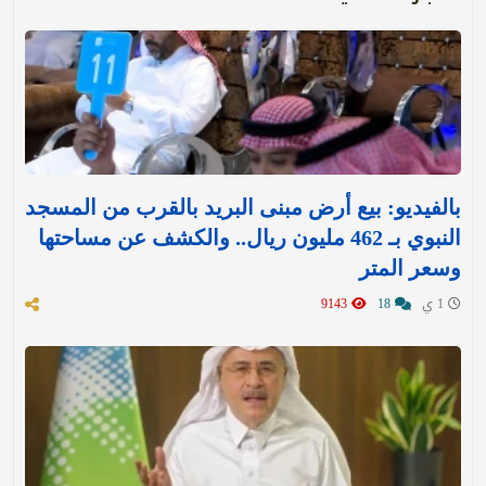
بالفيديو: بيع أرض مبنى البريد بالقرب من المسجد
النبوي بـ 462 مليون ريال.. والكشف عن مساحتها
وسعر المتر
1 ي
18
9143