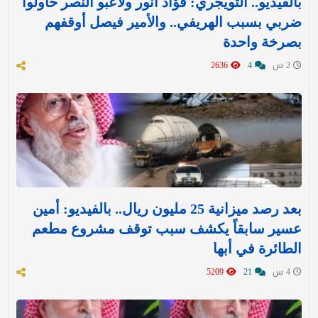
بالفيديو.. التويجري: فؤاد أنور ولاعبو النصر حاولوا
ضربي بسبب الهريفي.. والأمير فيصل أوقفهم
بصرخة واحدة
2 س
4
2636
بعد رصد ميزانية 25 مليون ريال.. بالفيديو: أمين
عسير سابقاً يكشف سبب توقف مشروع مطعم
الطائرة في أبها
4 س
21
5209