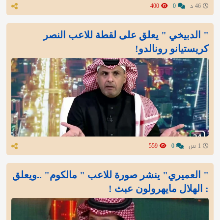
46 د
0
400
" الدبيخي " يعلق على لقطة للاعب النصر
كريستيانو رونالدو!
1 س
0
559
" العميري" ينشر صورة للاعب " مالكوم" ..ويعلق
: الهلال مايهرولون عبث !