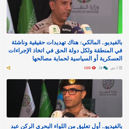
بالفيديو.. المالكي: هناك تهديدات حقيقية وناشئة
في المنطقة ولكل دولة الحق في اتخاذ الإجراءات
العسكرية أو السياسية لحماية مصالحها
2 س
24
1688
بالفيديو.. أول تعليق من اللواء البحري الركن عبد