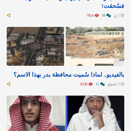
فسُحقت!
2 ي
39
7014
بالفيديو.. لماذا سُميت محافظة بدر بهذا الاسم؟
3 اسبوع
11
8330