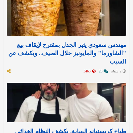
مهندس سعودي يثير الجدل بمقترح لإيقاف بيع
"الشاورما" والمايونيز خلال الصيف.. ويكشف عن
السبب
2 شهر
26
3463
طباخ كريستيانو السابق يكشف النظام الغذائي