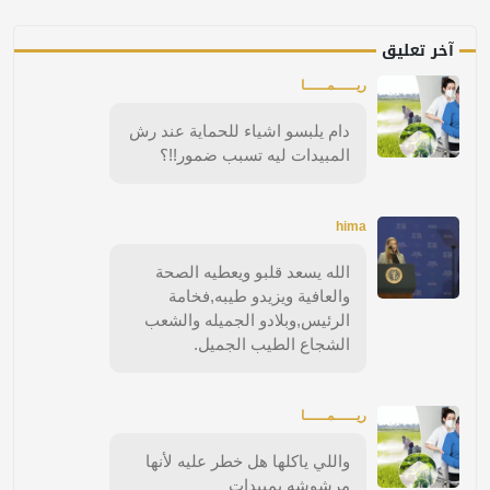
آخر تعليق
ريـــــمـــــا
دام يلبسو اشياء للحماية عند رش
المبيدات ليه تسبب ضمور!!؟
hima
الله يسعد قلبو ويعطيه الصحة
والعافية ويزيدو طيبه,فخامة
الرئيس,وبلادو الجميله والشعب
الشجاع الطيب الجميل.
ريـــــمـــــا
واللي ياكلها هل خطر عليه لأنها
مرشوشه بمبيدات