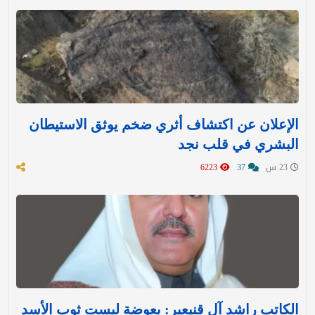
الإعلان عن اكتشاف أثري ضخم يوثق الاستيطان
البشري في قلب نجد
23 س
37
6223
الكاتب راشد آل قنيعير: بعوضة لبست ثوب الأسد