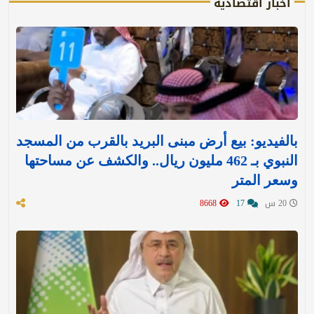
أخبار اقتصادية
بالفيديو: بيع أرض مبنى البريد بالقرب من المسجد
النبوي بـ 462 مليون ريال.. والكشف عن مساحتها
وسعر المتر
20 س
17
8668