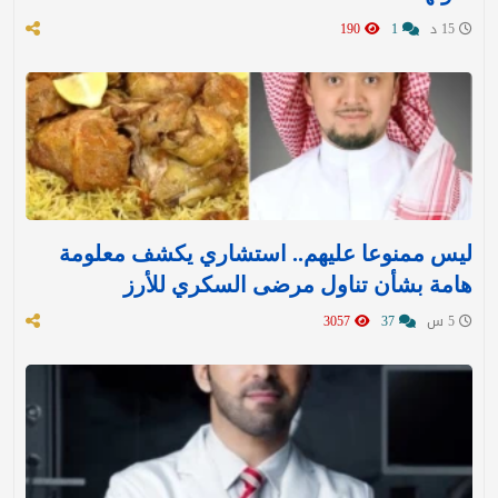
15 د
1
190
ليس ممنوعا عليهم.. استشاري يكشف معلومة
هامة بشأن تناول مرضى السكري للأرز
5 س
37
3057