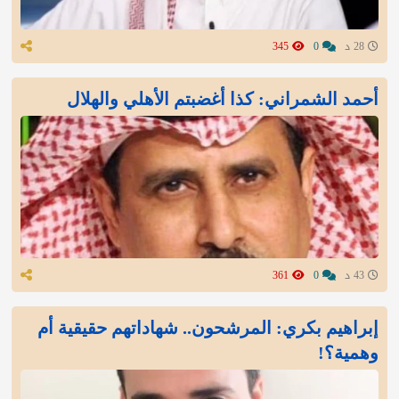
28 د
0
345
أحمد الشمراني: كذا أغضبتم الأهلي والهلال
43 د
0
361
إبراهيم بكري: المرشحون.. شهاداتهم حقيقية أم
وهمية؟!