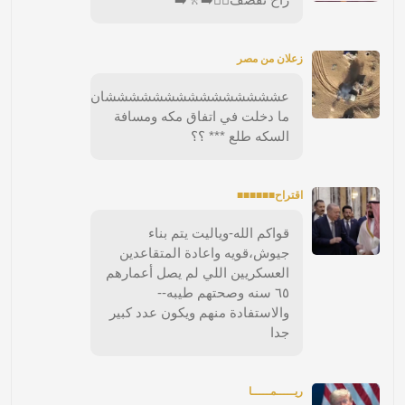
زعلان من مصر
عشششششششششششششششان
ما دخلت في اتفاق مكه ومسافة
السكه طلع *** ؟؟
اقتراح■■■■■■
قواكم الله-وياليت يتم بناء
جيوش،قويه واعادة المتقاعدين
العسكريين اللي لم يصل أعمارهم
٦٥ سنه وصحتهم طيبه--
والاستفادة منهم ويكون عدد كبير
جدا
ريـــــمـــــا