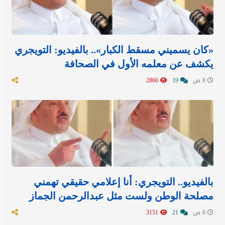
«كان يسميني مسقط الكبار».. بالفيديو: التويجري
يكشف عن معلمه الأول في الصحافة
8 س
19
2866
بالفيديو.. التويجري: أنا إعلامي حقيقي تهمني
مصلحة الوطن ولست مثل عبدالرحمن الجماز
8 س
21
3151