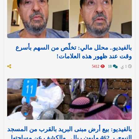
بالفيديو.. محلل مالي: تخلّص من السهم بأسرع
وقت عند ظهور هذه العلامات!
1 ي
18
5412
بالفيديو: بيع أرض مبنى البريد بالقرب من المسجد
النبوي بـ 462 مليون ريال.. والكشف عن مساحتها