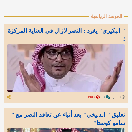
المرصد الرياضية
" البكيري" يغرد : النصر لازال في العناية المركزة
!
8 س
0
1993
تعليق " الدبيخي" بعد أنباء عن تعاقد النصر مع "
سامو كوستا"