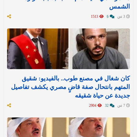
الشمس
3 س
6
1513
كان شغال في مصنع طوب.. بالفيديو: شقيق
المتهم بانتحال صفة قاضٍ مصري يكشف تفاصيل
جديدة عن حياة شقيقه
7 س
32
2904