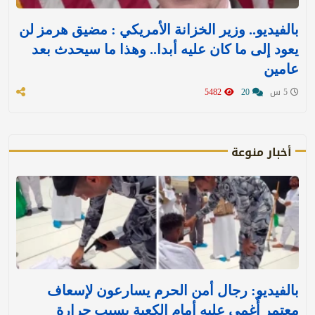
بالفيديو.. وزير الخزانة الأمريكي : مضيق هرمز لن
يعود إلى ما كان عليه أبدا.. وهذا ما سيحدث بعد
عامين
5 س
20
5482
أخبار منوعة
بالفيديو: رجال أمن الحرم يسارعون لإسعاف
معتمر أُغمي عليه أمام الكعبة بسبب حرارة