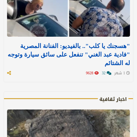
"هسجنك يا كلب".. بالفيديو: الفنانة المصرية
"فادية عبد الغني" تنفعل على سائق سيارة وتوجه
له الشتائم
1 شهر
32
9628
اخبار ثقافية