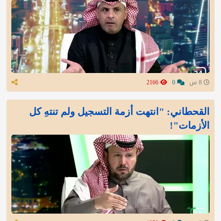
8 س
0
2166
القحطاني: "انتهت أزمة التسجيل ولم تنتهِ كل
الأزمات"!