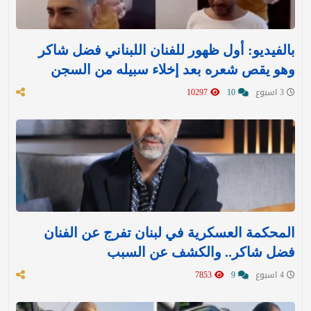
بالفيديو: أول ظهور للفنان اللبناني فضل شاكر
وهو يقص شعره بعد إخلاء سبيله من السجن
3 اسبوع
10
10297
المحكمة العسكرية في لبنان تفرج عن الفنان
فضل شاكر.. والكشف عن السبب
4 اسبوع
9
7853