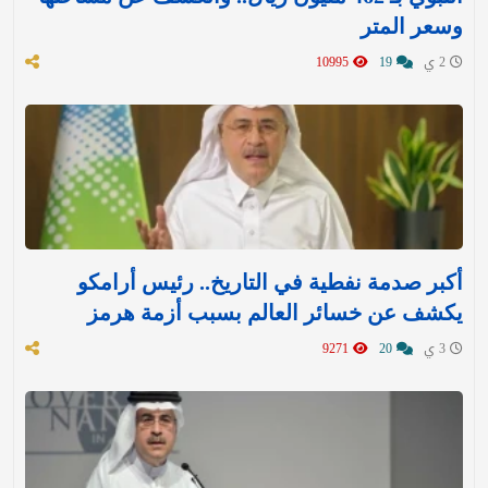
وسعر المتر
2 ي
19
10995
أكبر صدمة نفطية في التاريخ.. رئيس أرامكو
يكشف عن خسائر العالم بسبب أزمة هرمز
3 ي
20
9271