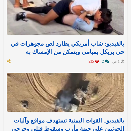
بالفيديو: شاب أمريكي يطارد لص مجوهرات في
حي بريكل بميامي ويتمكن من الإمساك به
1 س
2
935
بالفيديو.. القوات اليمنية تستهدف مواقع وآليات
الحوثيين على جبهة مأرب وسقوط قتلى وجرحى