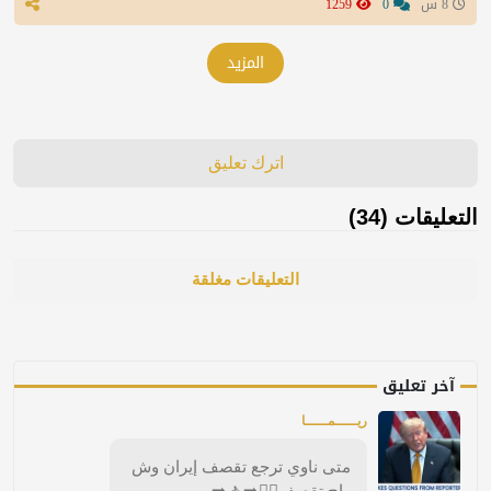
8 س
0
1259
المزيد
اترك تعليق
التعليقات (34)
التعليقات مغلقة
آخر تعليق
ريـــــمـــــا
متى ناوي ترجع تقصف إيران وش
راح تقصف🚶‍♀️‍➡️🚶‍➡️