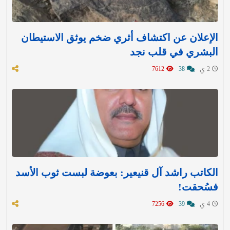
الإعلان عن اكتشاف أثري ضخم يوثق الاستيطان
البشري في قلب نجد
2 ي
38
7612
الكاتب راشد آل قنيعير: بعوضة لبست ثوب الأسد
فسُحقت!
4 ي
39
7256