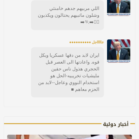
اللي مربيهم جدهم خامنئي
وشلون ماتبيهم يحتالون ويكذبون
🚶‍♀️‍➡️🏃‍➡️
عاااااجل ●●●●●●●●●●
ايران لابد من دقها عسكريا وبكل
قوه. واعادتها الى العصر قبل
الحجري هذول ناس حقين
مليشيات تخريبيه-الحل هو
استخدام النووي وعاجل--لابد من
الحزم معاهم ■
أخبار دولية