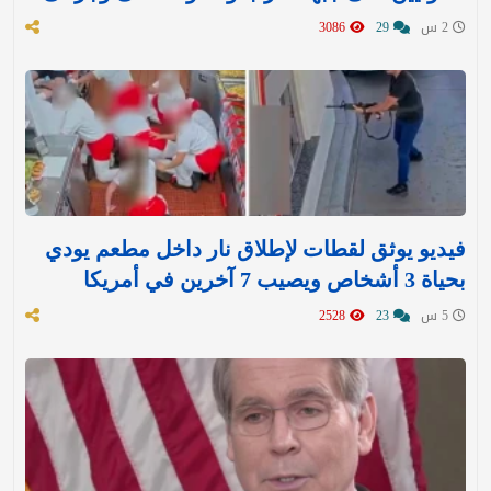
2 س
29
3086
فيديو يوثق لقطات لإطلاق نار داخل مطعم يودي
بحياة 3 أشخاص ويصيب 7 آخرين في أمريكا
5 س
23
2528