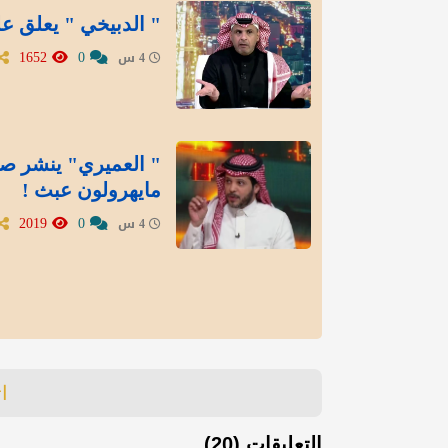
" الدبيخي " يعلق عل
1652
0
4 س
" العميري" ينشر صور
مايهرولون عبث !
2019
0
4 س
ا
التعليقات (20)