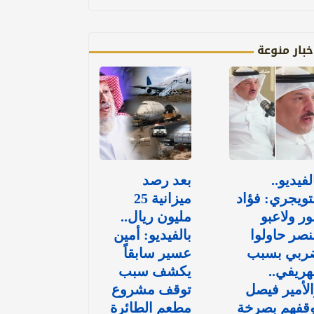
خبار منوعة
لفيديو..
بعد رصد
تويجري: فؤاد
ميزانية 25
ور ولاعبو
مليون ريال..
نصر حاولوا
بالفيديو: أمين
ربي بسبب
عسير سابقاً
هريفي..
يكشف سبب
لأمير فيصل
توقف مشروع
وقفهم بصرخة
مطعم الطائرة