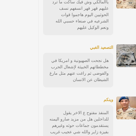
ياالمالكي وش فيك ساكت ما ترد
عليهم قهر قهر انسفهم نسف
الحوثيين اليوم هاجموا قوات
الشرعيه في صنعاء حسبي الله
ونعم الوكيل عليهم
التصعيد الغبي
هل نجحت الصهيونية و امريكا في
مخططاتهم الخبيثة لإشعال الحرب
والفوضى ثم راغت عنهم مثل مارغ
الشيطان عن الانسان
وينكم
المنفذ مفتوح ع الاخر يقول
للداخلين هل من مزيد صارو اليمنه
يستقدمون جماعات حوثه وغيرهم
بفيزة زاير والله شي عجيب غريب