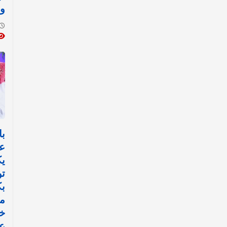
وا
با
ع
ي
تو
ب
مي
خ
عم