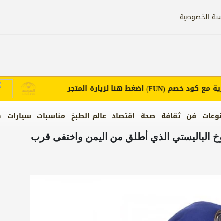
سة الخصوصية
ع كود خصم
اضغط هنا لزيارة المتجر
إع
(FUN)
وعات
فن
ثقافة
صحة
اقتصاد
عالم الطبخ
مناسبات
سيارات
ك
وخ الباليستي الذي أطلق من اليمن واختفى قرب