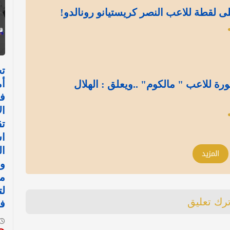
ى لقطة للاعب النصر كريستيانو رونالدو!
تح
أم
ة للاعب " مالكوم" ..ويعلق : الهلال
ف
ا
تق
اس
ال
المزيد
وم
مو
لت
ترك تعليق
في