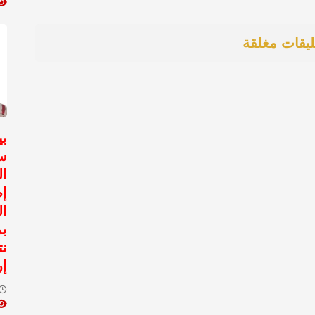
ليقات مغلقة
سع
ال
ال
بم
نت
إر