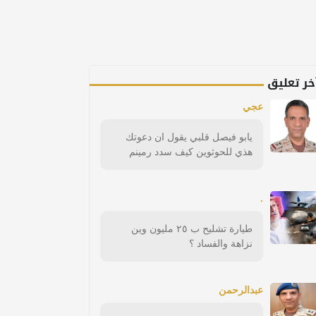
خر تعليق
عجي
يابو فيصل قلبي يقول ان دعوتك
هذي للحوثوين كيف سدد رمينم
.
طيارة تشليح ب ٢٥ مليون وين
نزاهة والفساد ؟
عبدالرحمن