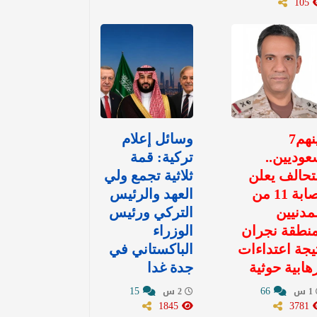
105
بينهم7
وسائل إعلام
وديين..
تركية: قمة
تحالف يعلن
ثلاثية تجمع ولي
إصابة 11 من
العهد والرئيس
مدنيين
التركي ورئيس
نطقة نجران
الوزراء
يجة اعتداءات
الباكستاني في
هابية حوثية
جدة غدا
15
66
1 س
2 س
1845
3781