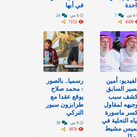
حدة
في أبها
24
7
6 س
8 س
7152
4508
لفيديو: أمين
رسميا.. بالصور
سير السابق
: محمد صلاح
كشف سبب
يوقع عقدا مع
جيهه لمقاول
طرابزون سبور
كسر ماسورة
التركي
اه التحلية في
38
9 س
ميس مشيط
3070
دًا