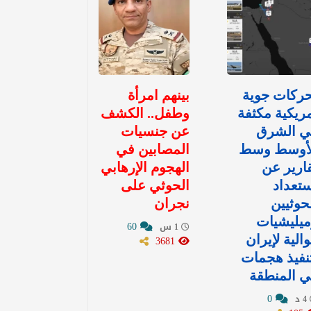
ركات جوية
بينهم امرأة
ريكية مكثفة
وطفل.. الكشف
ي الشرق
عن جنسيات
لأوسط وسط
المصابين في
ارير عن
الهجوم الإرهابي
تعداد
الحوثي على
حوثيين
نجران
يليشيات
60
1 س
الية لإيران
3681
نفيذ هجمات
 المنطقة
0
4 د