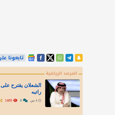
تابعونا على gle News
المرصد الرياضية
الشعلان يقترح على 
راتبه
1489
0
4 س