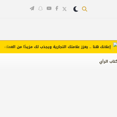
لانك هنا .. يعزز علامتك التجارية ويجذب لك مزيدًا من العملاء (اضغط 
تاب الرأي