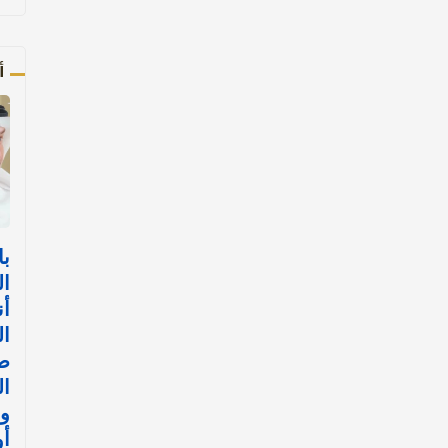
أ
با
ال
أن
ال
ض
ال
وا
أ