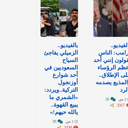
لفيديو..
بالفيديو..
امب: الناس
الزميلي يفاجئ
ولون إنني أحد
السياح
ظم الرؤساء
السعوديين في
ى الإطلاق..
أحد شوارع
لمذيع يصدمه
أوزنجول
لرد
التركية..ويردد:
«الشمري ما
10
2 س
3317
يبيع القهوة..
يالله حيهم!»
39
2 س
2430