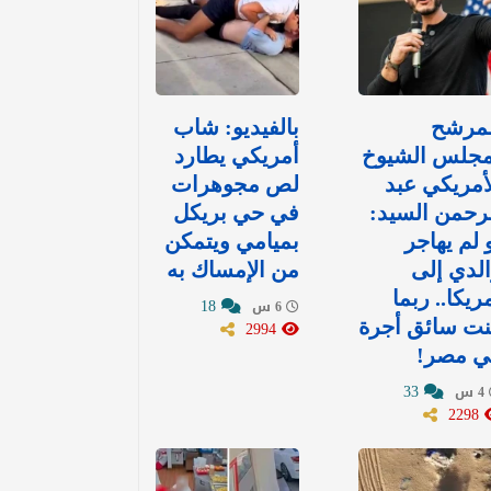
لمرشح
بالفيديو: شاب
مجلس الشيوخ
أمريكي يطارد
أمريكي عبد
لص مجوهرات
رحمن السيد:
في حي بريكل
 لم يهاجر
بميامي ويتمكن
لدي إلى
من الإمساك به
ريكا.. ربما
18
6 س
نت سائق أجرة
2994
ي مصر!
33
4 س
2298