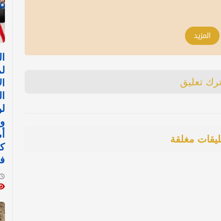
المزيد
ا
ل
ترك تعليق
ال
ال
لو
وا
أم
ليقات مغلقة
ك
ف