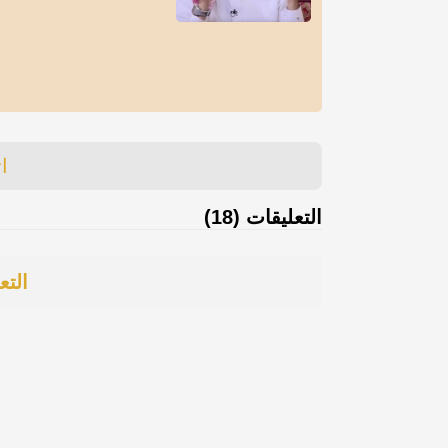
ا
التعليقات (18)
التع