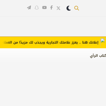
علانك هنا .. يعزز علامتك التجارية ويجذب لك مزيدًا من العملاء (اضغط
تاب الرأي