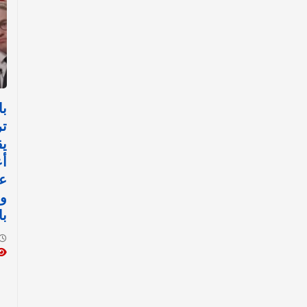
با
تر
يق
أع
عل
وا
با