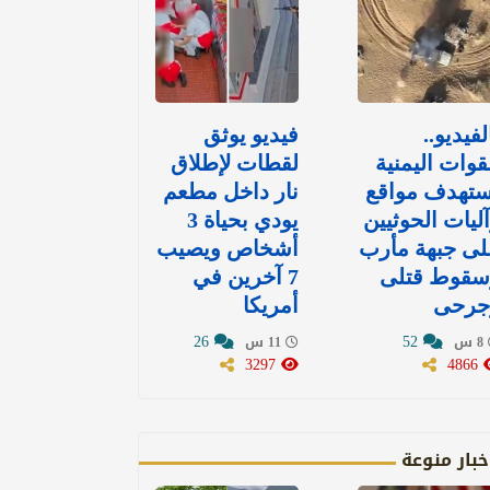
لفيديو..
فيديو يوثق
قوات اليمنية
لقطات لإطلاق
ستهدف مواقع
نار داخل مطعم
ليات الحوثيين
يودي بحياة 3
لى جبهة مأرب
أشخاص ويصيب
سقوط قتلى
7 آخرين في
جرحى
أمريكا
26
52
8 س
11 س
3297
4866
خبار منوعة