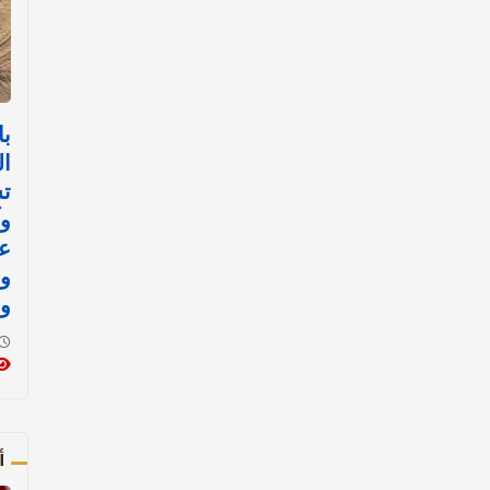
با
ال
ت
وآ
ع
و
و
أ