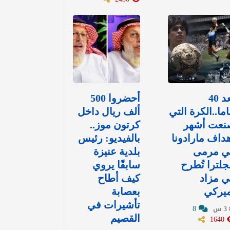
بعد 40
أحضروا 500
ما..الكرة التي
ألف ريال داخل
نعت أشهر
كرتون موز..
داف مارادونا
بالفيديو: رئيس
ي مرمى
بلدية عنيزة
جلترا تُطرح
سابقًا يروي
 مزاد
كيف أطاح
ميركي
بعصابة
تأشيرات في
8
3 س
1640
القصيم