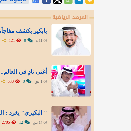
المرصد الرياضية
بابكير يكشف مفاجأة 
121
0
11 د
أغنى نادٍ في العالم
630
0
1 س
" البكيري" يغرد : ال
2705
12
14 س