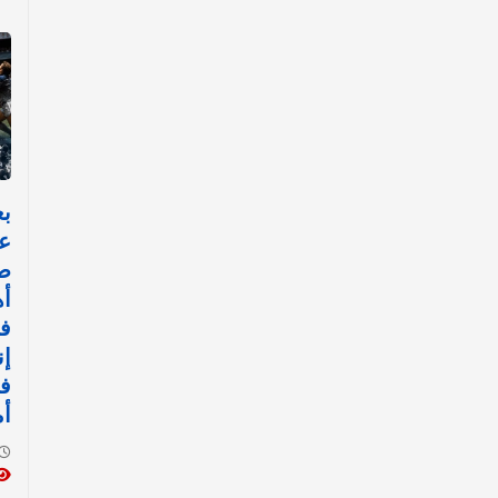
عا
ص
أه
ف
إن
في
أ