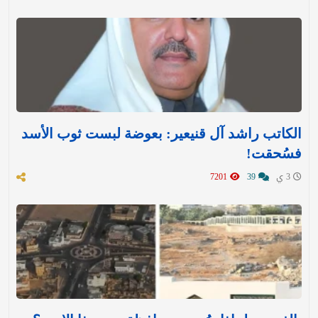
الكاتب راشد آل قنيعير: بعوضة لبست ثوب الأسد
فسُحقت!
3 ي
39
7201