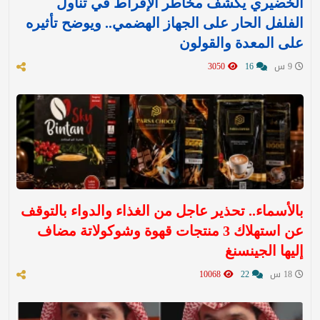
الخضيري يكشف مخاطر الإفراط في تناول
الفلفل الحار على الجهاز الهضمي.. ويوضح تأثيره
على المعدة والقولون
9 س
16
3050
بالأسماء.. تحذير عاجل من الغذاء والدواء بالتوقف
عن استهلاك 3 منتجات قهوة وشوكولاتة مضاف
إليها الجينسنغ
18 س
22
10068