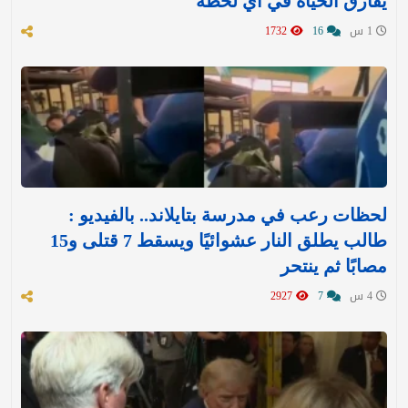
يفارق الحياة في أي لحظة
1 س
16
1732
لحظات رعب في مدرسة بتايلاند.. بالفيديو :
طالب يطلق النار عشوائيًا ويسقط 7 قتلى و15
مصابًا ثم ينتحر
4 س
7
2927