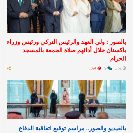
بالصور : ولي العهد والرئيس التركي ورئيس وزراء
باكستان خلال أدائهم صلاة الجمعة بالمسجد
الحرام
52 د
9
1394
بالفيديو والصور.. مراسم توقيع اتفاقية الدفاع