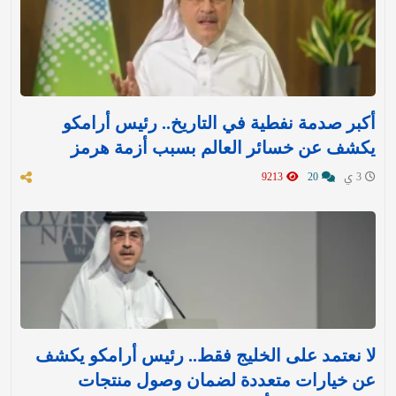
أكبر صدمة نفطية في التاريخ.. رئيس أرامكو
يكشف عن خسائر العالم بسبب أزمة هرمز
3 ي
20
9213
لا نعتمد على الخليج فقط.. رئيس أرامكو يكشف
عن خيارات متعددة لضمان وصول منتجات