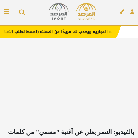
جارية ويجذب لك مزيدًا من العملاء (اضغط لطلب الإعلان)
مفا
إعلان
بالفيديو: النصر يعلن عن أغنية "معصي" من كلمات