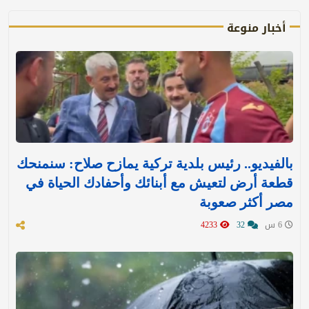
أخبار منوعة
بالفيديو.. رئيس بلدية تركية يمازح صلاح: سنمنحك
قطعة أرض لتعيش مع أبنائك وأحفادك الحياة في
مصر أكثر صعوبة
6 س
32
4233