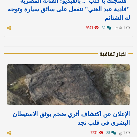
"هسجنك يا كلب".. بالفيديو: الفنانة المصرية
"فادية عبد الغني" تنفعل على سائق سيارة وتوجه
له الشتائم
1 شهر
32
9571
اخبار ثقافية
الإعلان عن اكتشاف أثري ضخم يوثق الاستيطان
البشري في قلب نجد
1 ي
38
7231