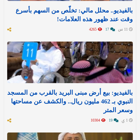
بالفيديو.. محلل مالي: تخلّص من السهم بأسرع
وقت عند ظهور هذه العلامات!
11 س
17
4265
بالفيديو: بيع أرض مبنى البريد بالقرب من المسجد
النبوي بـ 462 مليون ريال.. والكشف عن مساحتها
وسعر المتر
1 ي
19
10304