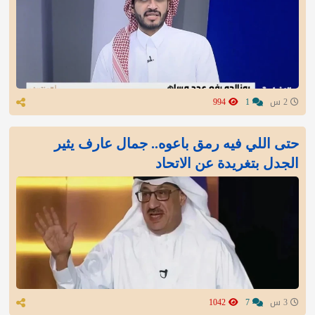
2 س
1
994
‏حتى اللي فيه رمق باعوه.. جمال عارف يثير
الجدل بتغريدة عن الاتحاد
3 س
7
1042