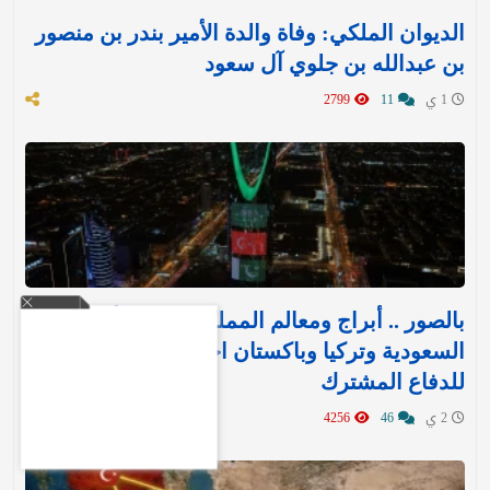
الديوان الملكي: وفاة والدة الأمير بندر بن منصور
بن عبدالله بن جلوي آل سعود
1 ي
11
2799
بالصور .. أبراج ومعالم المملكة تتوشح بأعلام
السعودية وتركيا وباكستان احتفاءً بـ«اتفاقية مكة»
للدفاع المشترك‬⁩ ‏
2 ي
46
4256