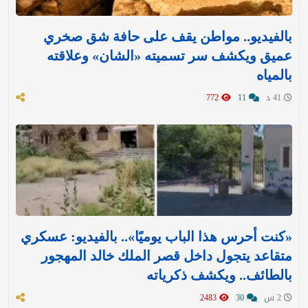
بالفيديو.. مواطن يقف على حافة شق صخري
عميق ويكشف سر تسميته «الشان» وعلاقته
بالمياه
41 د
11
772
«كنت أحرس هذا الباب يوميًا».. بالفيديو: عسكري
متقاعد يتجول داخل قصر الملك خالد المهجور
بالطائف.. ويكشف ذكرياته
2 س
30
2483