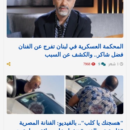
المحكمة العسكرية في لبنان تفرج عن الفنان
فضل شاكر.. والكشف عن السبب
1 شهر
9
7968
"هسجنك يا كلب".. بالفيديو: الفنانة المصرية