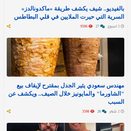
بالفيديو.. شيف يكشف طريقة «ماكدونالدز»
السرية التي حيرت الملايين في قلي البطاطس
3 اسبوع
27
9596
مهندس سعودي يثير الجدل بمقترح لإيقاف بيع
"الشاورما" والمايونيز خلال الصيف.. ويكشف عن
السبب
2 شهر
26
3598