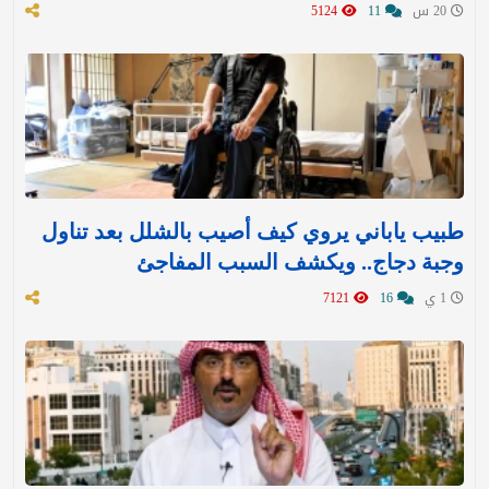
20 س
11
5124
طبيب ياباني يروي كيف أصيب بالشلل بعد تناول
وجبة دجاج.. ويكشف السبب المفاجئ
1 ي
16
7121