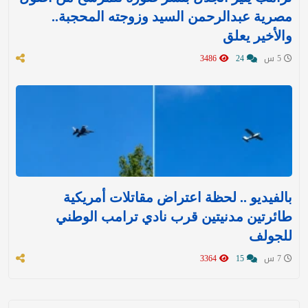
مصرية عبدالرحمن السيد وزوجته المحجبة..
والأخير يعلق
5 س
24
3486
بالفيديو .. لحظة اعتراض مقاتلات أمريكية
طائرتين مدنيتين قرب نادي ترامب الوطني
للجولف
7 س
15
3364