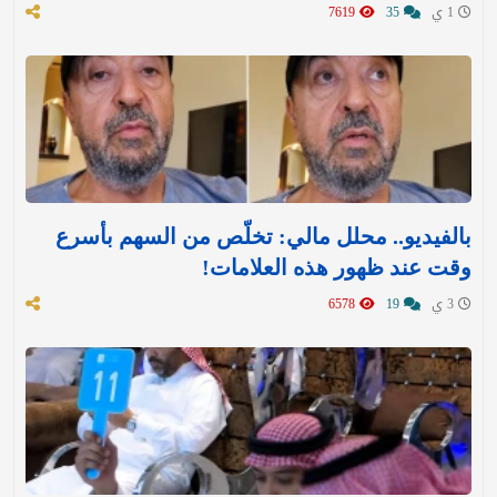
1 ي
35
7619
بالفيديو.. محلل مالي: تخلّص من السهم بأسرع
وقت عند ظهور هذه العلامات!
3 ي
19
6578