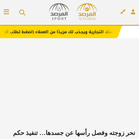
جارية ويجذب لك مزيدًا من العملاء (اضغط لطلب الإعلان)
مفا
إعلان
نحر زوجته وفصل رأسها عن جسدها… تنفيذ حكم