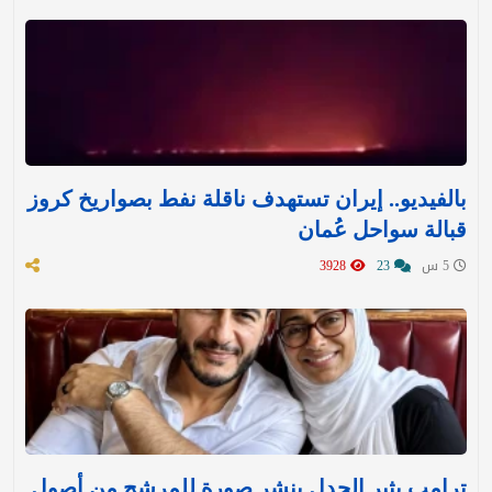
بالفيديو.. إيران تستهدف ناقلة نفط بصواريخ كروز
قبالة سواحل عُمان
5 س
23
3928
ترامب يثير الجدل بنشر صورة للمرشح من أصول