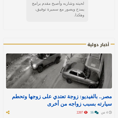
لحيته وشاربه وأصبح مقدم برامج
يمدح ويصور مع سميرة توفيق،
وهكذا.
أخبار دولية
مصر.. بالفيديو: زوجة تعتدي على زوجها وتحطم
سيارته بسبب زواجه من أخرى
4 س
16
2207