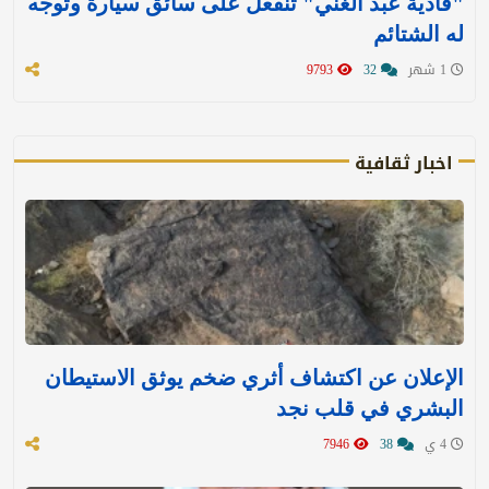
"فادية عبد الغني" تنفعل على سائق سيارة وتوجه
له الشتائم
1 شهر
32
9793
اخبار ثقافية
الإعلان عن اكتشاف أثري ضخم يوثق الاستيطان
البشري في قلب نجد
4 ي
38
7946