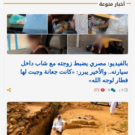
أخبار منوعة
بالفيديو: مصري يضبط زوجته مع شاب داخل
سيارته.. والأخير يبرر: «كانت جعانة وجبت لها
فطار لوجه الله»
9 د
0
272