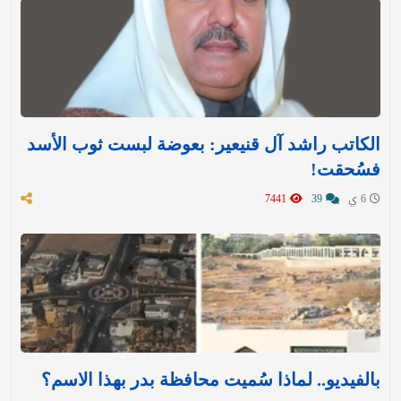
الكاتب راشد آل قنيعير: بعوضة لبست ثوب الأسد
فسُحقت!
6 ي
39
7441
بالفيديو.. لماذا سُميت محافظة بدر بهذا الاسم؟