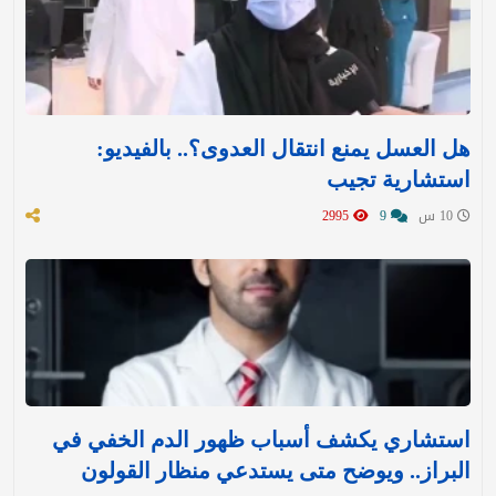
هل العسل يمنع انتقال العدوى؟.. بالفيديو:
استشارية تجيب
10 س
9
2995
استشاري يكشف أسباب ظهور الدم الخفي في
البراز.. ويوضح متى يستدعي منظار القولون