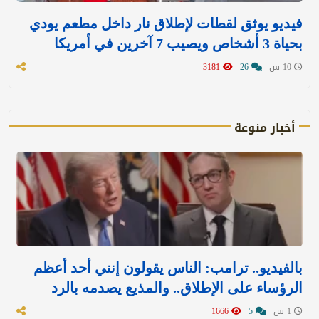
فيديو يوثق لقطات لإطلاق نار داخل مطعم يودي
بحياة 3 أشخاص ويصيب 7 آخرين في أمريكا
10 س
26
3181
أخبار منوعة
بالفيديو.. ترامب: الناس يقولون إنني أحد أعظم
الرؤساء على الإطلاق.. والمذيع يصدمه بالرد
1 س
5
1666