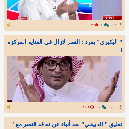
27 د
0
195
" البكيري" يغرد : النصر لازال في العناية المركزة
!
12 س
12
2533
تعليق " الدبيخي" بعد أنباء عن تعاقد النصر مع "