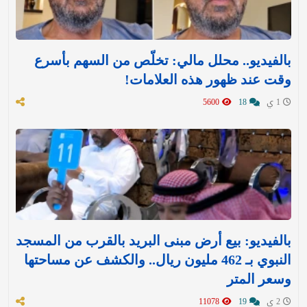
بالفيديو.. محلل مالي: تخلّص من السهم بأسرع
وقت عند ظهور هذه العلامات!
1 ي
18
5600
بالفيديو: بيع أرض مبنى البريد بالقرب من المسجد
النبوي بـ 462 مليون ريال.. والكشف عن مساحتها
وسعر المتر
2 ي
19
11078