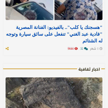
"هسجنك يا كلب".. بالفيديو: الفنانة المصرية
"فادية عبد الغني" تنفعل على سائق سيارة وتوجه
له الشتائم
1 شهر
32
9644
اخبار ثقافية