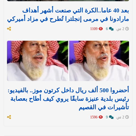
بعد 40 عاما..الكرة التي صنعت أشهر أهداف
مارادونا في مرمى إنجلترا تُطرح في مزاد أميركي
2 س
6
1109
أحضروا 500 ألف ريال داخل كرتون موز.. بالفيديو:
رئيس بلدية عنيزة سابقًا يروي كيف أطاح بعصابة
تأشيرات في القصيم
2 س
9
1596