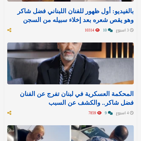
بالفيديو: أول ظهور للفنان اللبناني فضل شاكر
وهو يقص شعره بعد إخلاء سبيله من السجن
3 اسبوع
10
10314
المحكمة العسكرية في لبنان تفرج عن الفنان
فضل شاكر.. والكشف عن السبب
4 اسبوع
9
7859