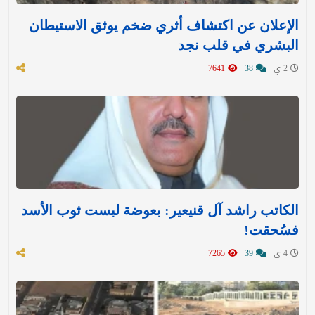
الإعلان عن اكتشاف أثري ضخم يوثق الاستيطان
البشري في قلب نجد
2 ي
38
7641
الكاتب راشد آل قنيعير: بعوضة لبست ثوب الأسد
فسُحقت!
4 ي
39
7265