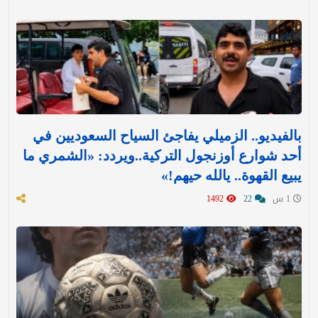
بالفيديو.. الزميلي يفاجئ السياح السعوديين في
أحد شوارع أوزنجول التركية..ويردد: «الشمري ما
يبيع القهوة.. يالله حيهم!»
1 س
22
1492