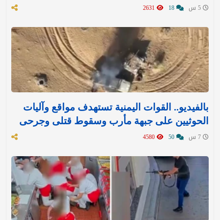
5 س
18
2631
بالفيديو.. القوات اليمنية تستهدف مواقع وآليات
الحوثيين على جبهة مأرب وسقوط قتلى وجرحى
7 س
50
4580