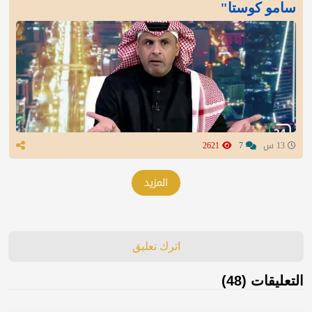
سامو كوستا"
13 س
7
2621
المزيد
اترك تعليق
التعليقات (48)