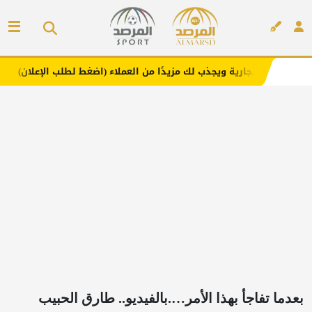
ة ويجذب لك مزيدًا من العملاء (اضغط لطلب الإعلان)
مفارش ف
إعلان
بعدما تفاجأ بهذا الأمر….بالفيديو.. طارق الحبيب