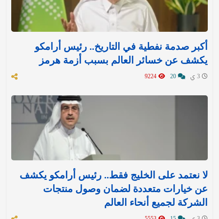
أكبر صدمة نفطية في التاريخ.. رئيس أرامكو
يكشف عن خسائر العالم بسبب أزمة هرمز
3 ي
20
9224
لا نعتمد على الخليج فقط.. رئيس أرامكو يكشف
عن خيارات متعددة لضمان وصول منتجات
الشركة لجميع أنحاء العالم
3 ي
15
5553