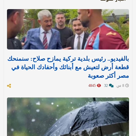
بالفيديو.. رئيس بلدية تركية يمازح صلاح: سنمنحك
قطعة أرض لتعيش مع أبنائك وأحفادك الحياة في
مصر أكثر صعوبة
8 س
32
4845