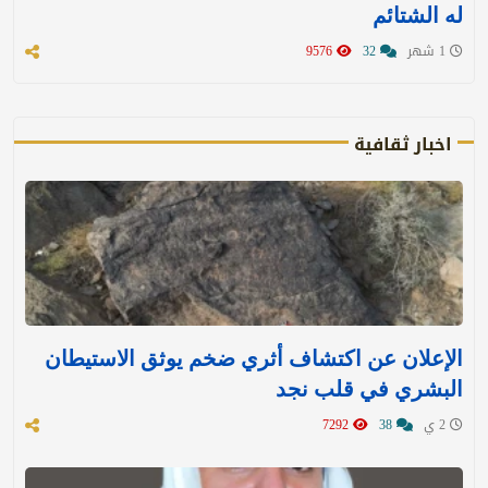
له الشتائم
1 شهر
32
9576
اخبار ثقافية
الإعلان عن اكتشاف أثري ضخم يوثق الاستيطان
البشري في قلب نجد
2 ي
38
7292