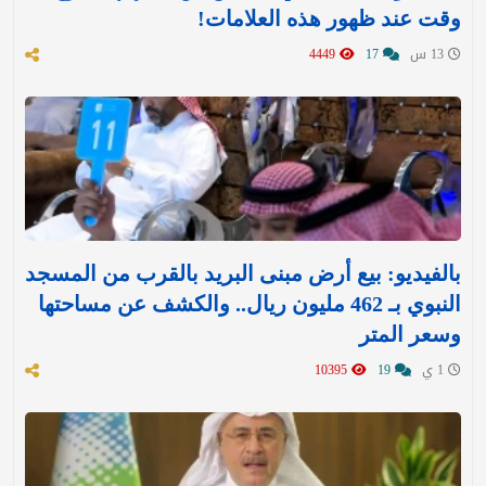
وقت عند ظهور هذه العلامات!
13 س
17
4449
بالفيديو: بيع أرض مبنى البريد بالقرب من المسجد
النبوي بـ 462 مليون ريال.. والكشف عن مساحتها
وسعر المتر
1 ي
19
10395