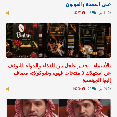
على المعدة والقولون
11 س
16
3267
بالأسماء.. تحذير عاجل من الغذاء والدواء بالتوقف
عن استهلاك 3 منتجات قهوة وشوكولاتة مضاف
إليها الجينسنغ
20 س
22
10290