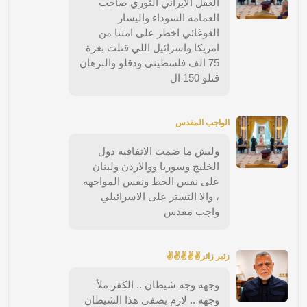
العقل الايراني الثوري صاحب
العمامة السوداء واليسار
الغوغائي اخطر على امتنا من
امريكا واسرائيل اللي قتلت بغزة
75 الف فلسطيني ودقلو والبرهان
قتلو 150 ال
الواجب المقدس
وليش ما ضمت الاتفاقيه دول
الخليج وسوريا ووالاردن ولبنان
على نفس الخط ونفس المواجهه
، والا التستر على الاسرائيلي
واجب مقدس
زئير زائر✌✌✌✌✌
وجهه وجه شيطان .. الكفر ملأ
وجهه .. لازم يصفى هذا الشيطان