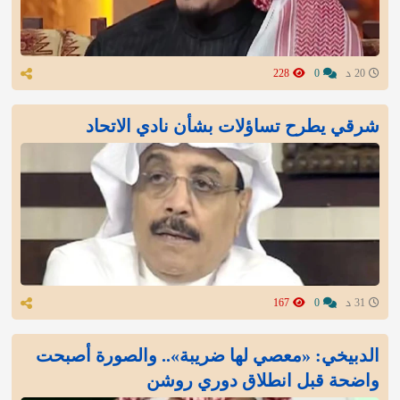
20 د
0
228
شرقي يطرح تساؤلات بشأن نادي الاتحاد
31 د
0
167
الدبيخي: «معصي لها ضريبة».. والصورة أصبحت
واضحة قبل انطلاق دوري روشن