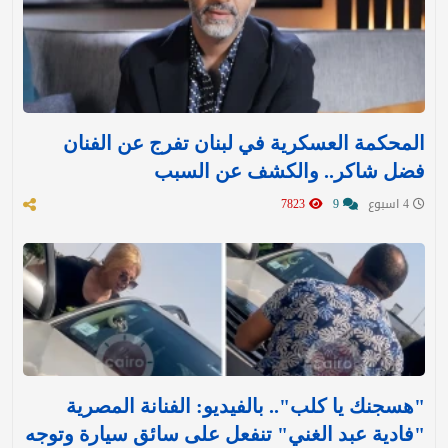
المحكمة العسكرية في لبنان تفرج عن الفنان
فضل شاكر.. والكشف عن السبب
4 اسبوع
9
7823
"هسجنك يا كلب".. بالفيديو: الفنانة المصرية
"فادية عبد الغني" تنفعل على سائق سيارة وتوجه