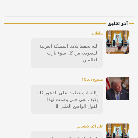
آخر تعليق
سلطان
الله يحفظ بلادنا المملكة العربية
السعودية من كل سوء يارب
العالمين
تصحيح / ت 13
والله انك غطيت على الفجور كله
وكيف بقى حتى وصلت لهذا
القول الواضح العلني ‼️
علي اكبر باذنجاني