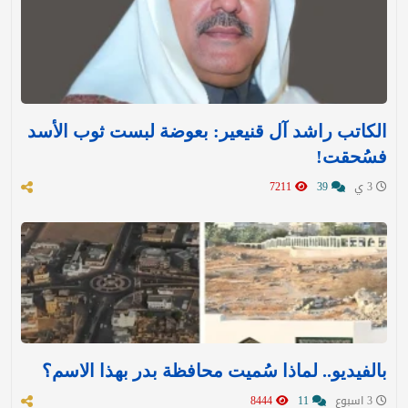
الكاتب راشد آل قنيعير: بعوضة لبست ثوب الأسد
فسُحقت!
3 ي
39
7211
بالفيديو.. لماذا سُميت محافظة بدر بهذا الاسم؟
3 اسبوع
11
8444