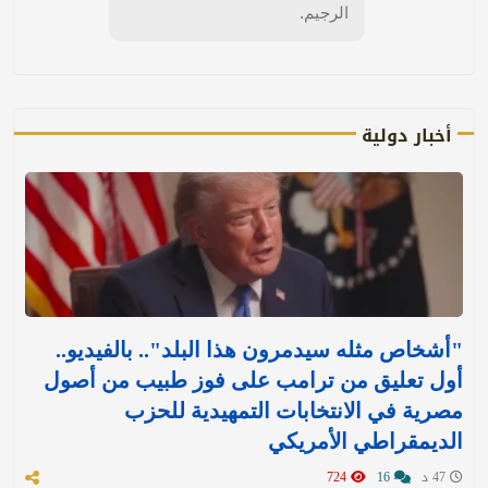
الرجيم.
أخبار دولية
"أشخاص مثله سيدمرون هذا البلد".. بالفيديو..
أول تعليق من ترامب على فوز طبيب من أصول
مصرية في الانتخابات التمهيدية للحزب
الديمقراطي الأمريكي
47 د
16
724