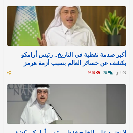
أكبر صدمة نفطية في التاريخ.. رئيس أرامكو
يكشف عن خسائر العالم بسبب أزمة هرمز
4 ي
20
9340
لا نعتمد على الخليج فقط.. رئيس أرامكو يكشف