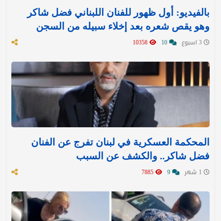
بالفيديو: أول ظهور للفنان اللبناني فضل شاكر
وهو يقص شعره بعد إخلاء سبيله من السجن
3 اسبوع
10
10358
المحكمة العسكرية في لبنان تفرج عن الفنان
فضل شاكر.. والكشف عن السبب
1 شهر
9
7885