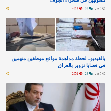
للحوثيين في صحراء الجوف
5 س
31
4611
بالفيديو.. لحظة مداهمة مواقع موظفين متهمين
في قضايا تزوير بالعراق
5 س
24
2652