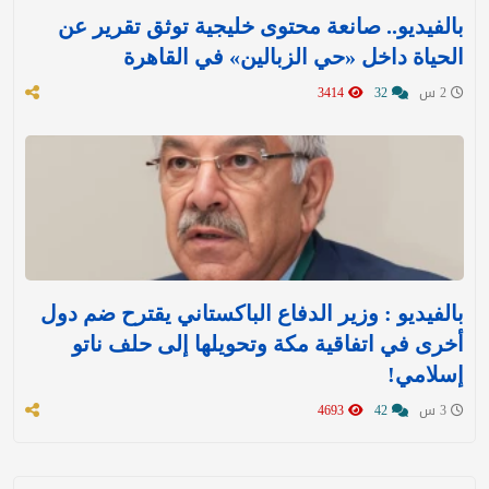
بالفيديو.. صانعة محتوى خليجية توثق تقرير عن
الحياة داخل «حي الزبالين» في القاهرة
2 س
32
3414
بالفيديو : وزير الدفاع الباكستاني يقترح ضم دول
أخرى في اتفاقية مكة وتحويلها إلى حلف ناتو
إسلامي!
3 س
42
4693