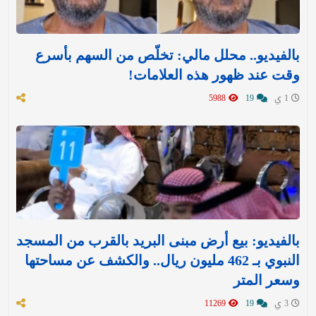
بالفيديو.. محلل مالي: تخلّص من السهم بأسرع
وقت عند ظهور هذه العلامات!
1 ي
19
5988
بالفيديو: بيع أرض مبنى البريد بالقرب من المسجد
النبوي بـ 462 مليون ريال.. والكشف عن مساحتها
وسعر المتر
3 ي
19
11269