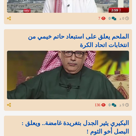
0 د
0
7
الملحم يعلق على استبعاد حاتم خيمي من
انتخابات اتحاد الكرة
9 د
0
136
البكيري يثير الجدل بتغريدة غامضة.. ويعلق :
البصل أخو الثوم !