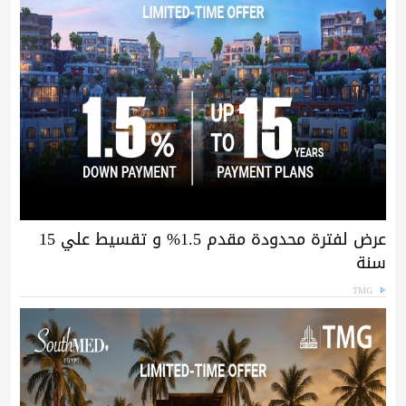
عرض لفترة محدودة مقدم 1.5% و تقسيط علي 15
سنة
TMG