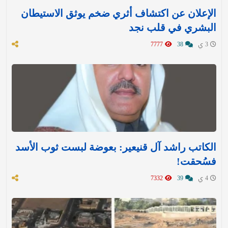
الإعلان عن اكتشاف أثري ضخم يوثق الاستيطان
البشري في قلب نجد
3 ي
38
7777
الكاتب راشد آل قنيعير: بعوضة لبست ثوب الأسد
فسُحقت!
4 ي
39
7332