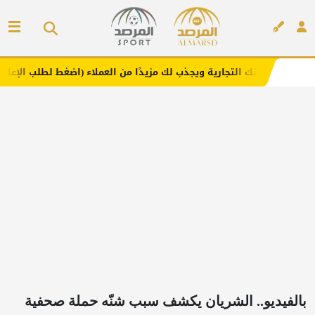
تك التجارية ويجذب لك مزيدًا من العملاء (اضغط لطلب الإعلان)
مف
إعلان
بالفيديو.. الشريان يكشف سبب شنّه حملة صحفية