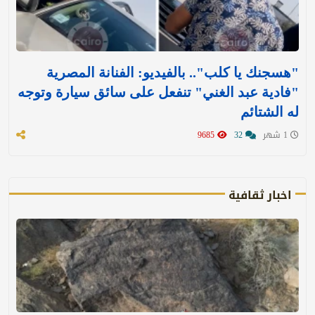
"هسجنك يا كلب".. بالفيديو: الفنانة المصرية
"فادية عبد الغني" تنفعل على سائق سيارة وتوجه
له الشتائم
1 شهر
32
9685
اخبار ثقافية