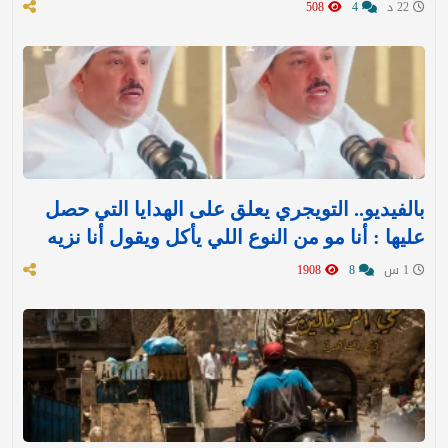
22 د
4
508
بالفيديو.. التويجري يعلق على الهدايا التي حصل
عليها : ‏أنا مو من النوع اللي يأكل ويقول أنا نزيه
1 س
8
1908