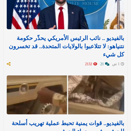
بالفيديو .. نائب الرئيس الأمريكي يحذّر حكومة
نتنياهو: لا تتلاعبوا بالولايات المتحدة.. قد تخسرون
كل شيء
1 س
21
2132
بالفيديو.. قوات يمنية تحبط عملية تهريب أسلحة